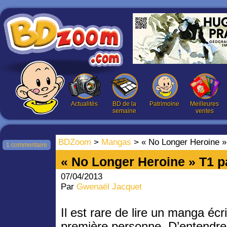
Actualités
BD de la
Patrimoine
Meilleures
semaine
ventes
BDZoom
>
Mangas
> « No Longer Heroine 
1 commentaire
« No Longer Heroine » T1
07/04/2013
Par
Gwenaël Jacquet
Il est rare de lire un manga écri
première personne. D’entendre