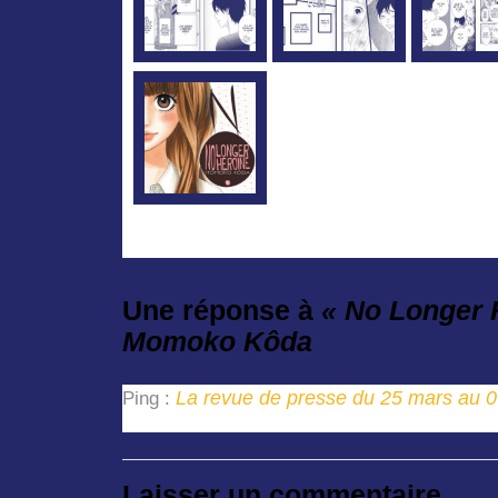
Une réponse à
« No Longer 
Momoko Kôda
La revue de presse du 25 mars au 07
Ping :
Laisser un commentaire