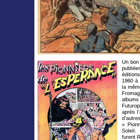
Un bon 
publiée
édition
1960 à 
la même
Fromag
albums 
Futurop
après l’
d’autr
« Pionn
Soleil
furent 