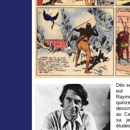
Dès s
eut 
Raymo
quin
dessin
au Ca
sa je
études