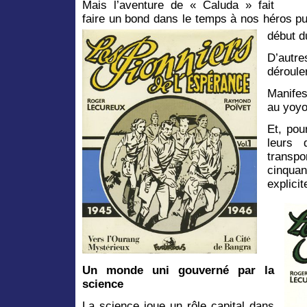
Mais l’aventure de « Caluda » fait
faire un bond dans le temps à nos héros pu
début d
D’autre
déroule
Manifes
au yoyo
Et, pou
leurs 
transpo
cinqua
explicit
Un monde uni gouverné par la
science
La science joue un rôle capital dans