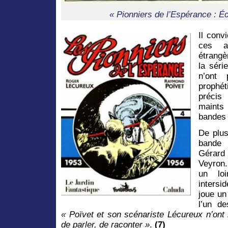
« Pionniers de l’Espérance : É
Il conv
ces ab
étrangè
la séri
n’ont 
prophét
précis 
maints
bandes 
De plus
bande 
Gérard
Veyron.
un loi
intersi
joue un
l’un d
« Poïvet et son scénariste Lécureux n’ont r
de parler, de raconter »
.
(7)