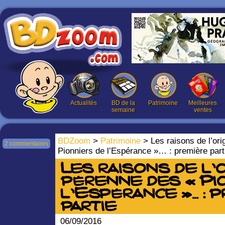
Actualités
BD de la
Patrimoine
Meilleures
semaine
ventes
BDZoom
>
Patrimoine
> Les raisons de l’ori
2 commentaires
Pionniers de l’Espérance »… : première part
Les raisons de l’o
pérenne des « Pi
l’Espérance »… : 
partie
06/09/2016