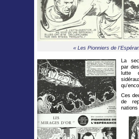
« Les Pionniers de l’Espéran
La sec
par des
lutte 
sidér
qu’encou
Ces de
de rep
nations 