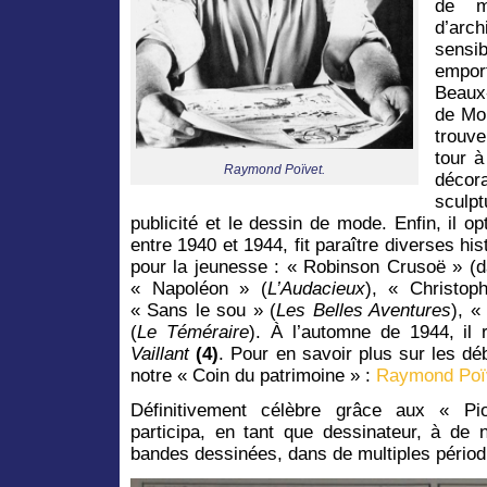
de m
d’ar
sensi
empor
Beaux-
de Mon
trouve
tour à
Raymond Poïvet.
décor
sculp
publicité et le dessin de mode. Enfin, il o
entre 1940 et 1944, fit paraître diverses hi
pour la jeunesse : « Robinson Crusoë » (
« Napoléon » (
L’Audacieux
), « Christo
« Sans le sou » (
Les Belles Aventures
), 
(
Le Téméraire
). À l’automne de 1944, il r
Vaillant
(4)
. Pour en savoir plus sur les d
notre « Coin du patrimoine » :
Raymond Poïv
Définitivement célèbre grâce aux « P
participa, en tant que dessinateur, à de
bandes dessinées, dans de multiples pério