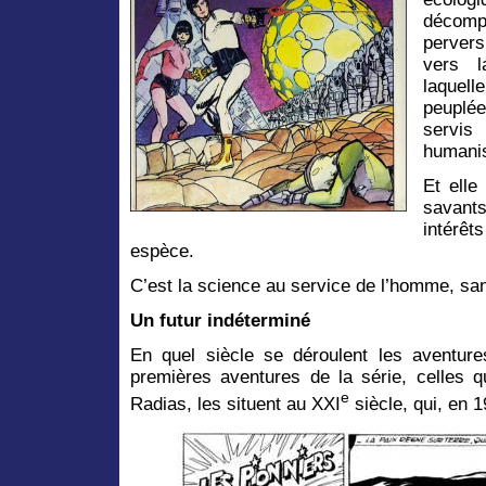
décompo
pervers
vers l
laquell
peuplée
servis
humanis
Et elle
savant
intérêt
espèce.
C’est la science au service de l’homme, sans
Un futur indéterminé
En quel siècle se déroulent les aventur
premières aventures de la série, celles q
e
Radias, les situent au XXI
siècle, qui, en 1