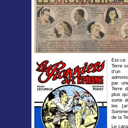
Est-ce 
Terre s
d’un 
admini
par un
Terre d
plus qu
sorte d
les (an
Sommes-
de la Te
Le cara