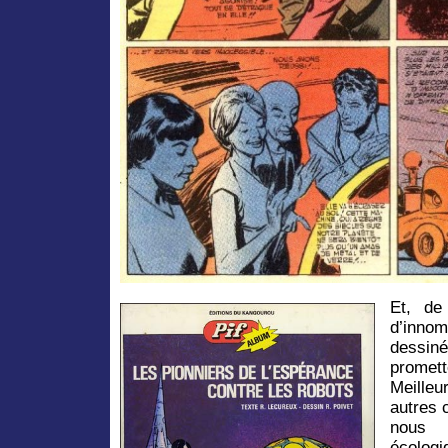
Et, de 
d’inno
dessin
promet
Meilleu
autres c
nous a
écologi