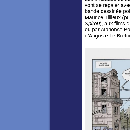
vont se régaler av
bande dessinée poli
Maurice Tillieux (p
Spirou
), aux films 
ou par Alphonse Bo
d’Auguste Le Breto