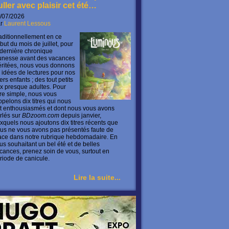
uller avec plaisir cet été…
/07/2026
ar
Laurent Lessous
aditionnellement en ce
but du mois de juillet, pour
 dernière chronique
unesse avant des vacances
ritées, nous vous donnons
 idées de lectures pour nos
ers enfants ; des tout petits
x presque adultes. Pour
ire simple, nous vous
ppelons dix titres qui nous
t enthousiasmés et dont nous vous avons
rlés sur
BDzoom.com
depuis janvier,
xquels nous ajoutons dix titres récents que
us ne vous avons pas présentés faute de
ace dans notre rubrique hebdomadaire. En
us souhaitant un bel été et de belles
cances, prenez soin de vous, surtout en
riode de canicule.
Lire la suite...