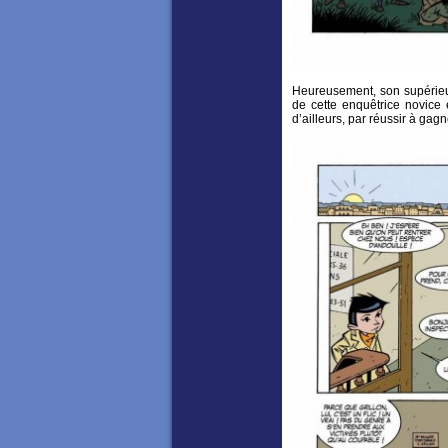
Heureusement, son supérieur,
de cette enquêtrice novice e
d’ailleurs, par réussir à gag