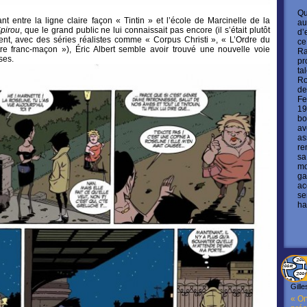
Qu
t entre la ligne claire façon « Tintin » et l’école de Marcinelle de la
au
pirou
, que le grand public ne lui connaissait pas encore (il s’était plutôt
d’
sent, avec des séries réalistes comme « Corpus Christi », « L’Ordre du
ce
e franc-maçon »), Éric Albert semble avoir trouvé une nouvelle voie
Ra
ses.
pr
ta
Ro
de
Fe
19
bo
av
as
re
sa
mo
ga
ac
se
ha
Gille
« On