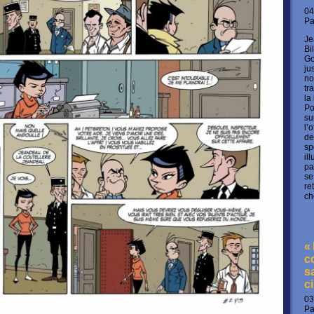
04
P
Je
Bi
Go
ju
no
tr
la
Po
su
l’
de
sp
il
pa
se
re
ch
«
c
s
c
03
P