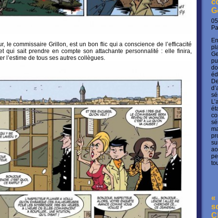
c
G
05
P
En
 le commissaire Grillon, est un bon flic qui a conscience de l’efficacité
pl
t qui sait prendre en compte son attachante personnalité : elle finira,
Ge
ner l’estime de tous ses autres collègues.
pu
do
éd
De
d’
sé
L’
ét
co
sé
ma
pr
su
ao
pe
to
« 
s
C