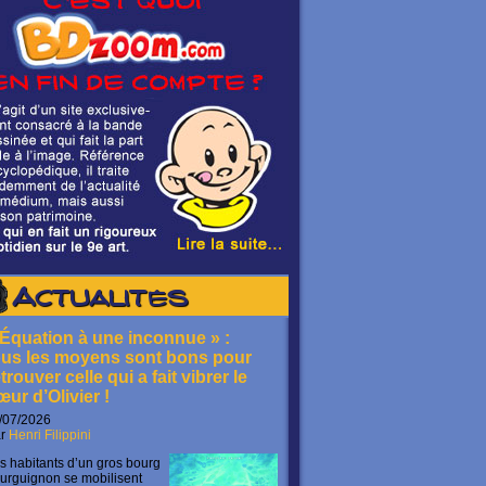
Actualités
 Équation à une inconnue » :
ous les moyens sont bons pour
trouver celle qui a fait vibrer le
œur d’Olivier !
/07/2026
ar
Henri Filippini
s habitants d’un gros bourg
urguignon se mobilisent