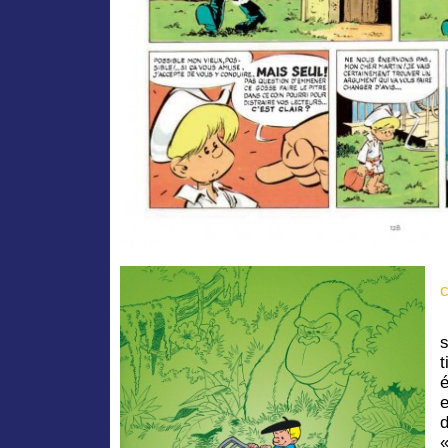
c
t
é