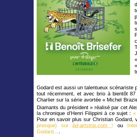
«
t
Godard est aussi un talentueux scénariste po
tout récemment, et avec brio à bientôt 87
Charlier sur la série avortée « Michel Brazie
Diamants du président » réalisé par cet A
la chronique d’Henri Filippini à ce sujet :
«
Pour en savoir plus sur Christian Godard, 
presque) sur
bd-artstrip.com
!
ou
Int
Godard…
.