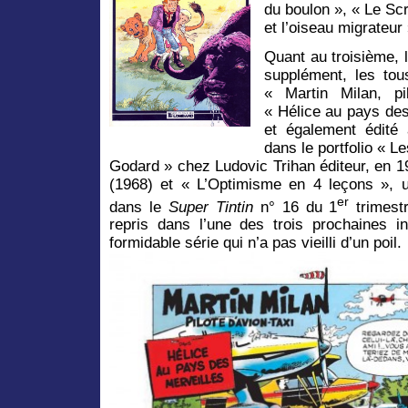
du boulon », « Le Scr
et l’oiseau migrateur 
Quant au troisième, l
supplément, les tou
« Martin Milan, pi
« Hélice au pays des
et également édité 
dans le portfolio « L
Godard » chez Ludovic Trihan éditeur, en 1
(1968) et « L’Optimisme en 4 leçons », un
er
dans le
Super Tintin
n° 16 du 1
trimestr
repris dans l’une des trois prochaines i
formidable série qui n’a pas vieilli d’un poil.