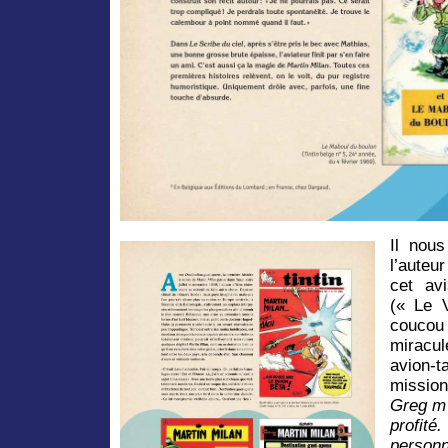
Il nous
l’auteur
cet avi
(« Le 
coucou 
miracu
avion-
missio
Greg m’
profit
person