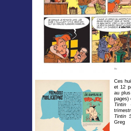
Ces hui
et 12 p
au plus
pages) 
Tintin
–
trimest
Tintin 
Gr
No