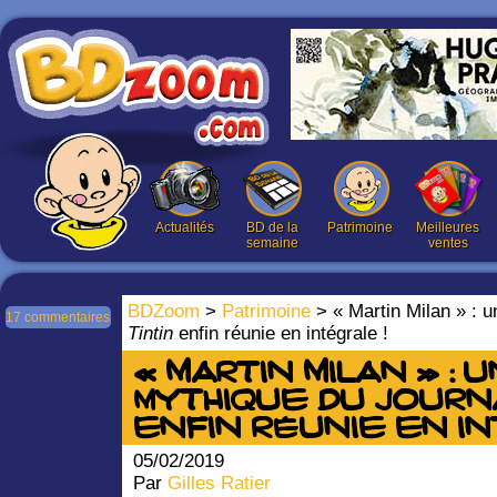
Actualités
BD de la
Patrimoine
Meilleures
semaine
ventes
BDZoom
>
Patrimoine
> « Martin Milan » : u
17 commentaires
Tintin
enfin réunie en intégrale !
« Martin Milan » : 
mythique du jour
enfin réunie en in
05/02/2019
Par
Gilles Ratier