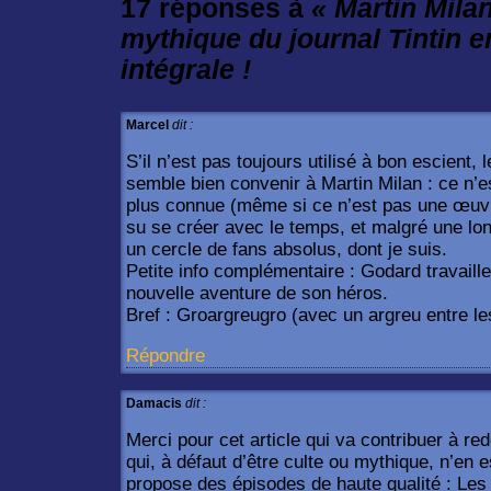
17 réponses à
« Martin Milan
mythique du journal
Tintin
en
intégrale !
Marcel
dit :
S’il n’est pas toujours utilisé à bon escient,
semble bien convenir à Martin Milan : ce n’e
plus connue (même si ce n’est pas une œuvre
su se créer avec le temps, et malgré une longu
un cercle de fans absolus, dont je suis.
Petite info complémentaire : Godard travaill
nouvelle aventure de son héros.
Bref : Groargreugro (avec un argreu entre le
Répondre
Damacis
dit :
Merci pour cet article qui va contribuer à red
qui, à défaut d’être culte ou mythique, n’en 
propose des épisodes de haute qualité : Les 