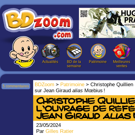
Actualités
BD de la
Patrimoine
Meilleures
semaine
ventes
BDZoom
>
Patrimoine
> Christophe Quillien 
5 commentaires
sur Jean Giraud
alias
Mœbius !
Christophe Quilli
l’ouvrage de réf
Jean Giraud
alias
23/05/2024
Par
Gilles Ratier