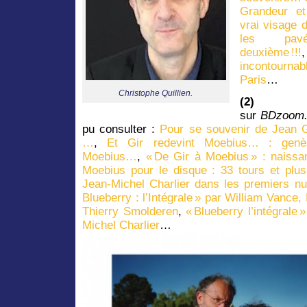
Grandeur e
vrai visage 
les pav
deuxième !!!
incontournab
Paris
…
Christophe Quillien.
(
sur
BDzoom
pu consulter :
Pour se souvenir de Jean G
…
,
Et Gir redevint Moebius… : genès
Moebius…
,
« De Gir à Moebius » : naiss
Moebius pour le disque : 33 tours et plus
Jean-Michel Charlier dans les premiers 
Blueberry : l’Intégrale » par William Vance
Thierry Smolderen
,
« Blueberry l’intégrale
Michel Charlier
…