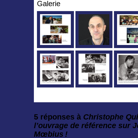
Galerie
5 réponses à
Christophe Qui
l’ouvrage de référence sur 
Mœbius !