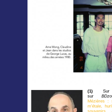
(1)
Su
sur
BDzo
Mézières : s
m’étale, hu
souvenirs… J