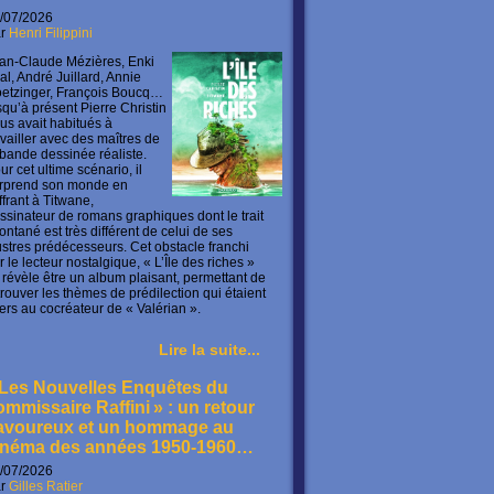
/07/2026
ar
Henri Filippini
an-Claude Mézières, Enki
lal, André Juillard, Annie
etzinger, François Boucq…
squ’à présent Pierre Christin
us avait habitués à
availler avec des maîtres de
 bande dessinée réaliste.
ur cet ultime scénario, il
rprend son monde en
offrant à Titwane,
ssinateur de romans graphiques dont le trait
ontané est très différent de celui de ses
lustres prédécesseurs. Cet obstacle franchi
r le lecteur nostalgique, « L’Île des riches »
 révèle être un album plaisant, permettant de
trouver les thèmes de prédilection qui étaient
ers au cocréateur de « Valérian ».
Lire la suite...
 Les Nouvelles Enquêtes du
ommissaire Raffini » : un retour
avoureux et un hommage au
inéma des années 1950-1960…
/07/2026
ar
Gilles Ratier