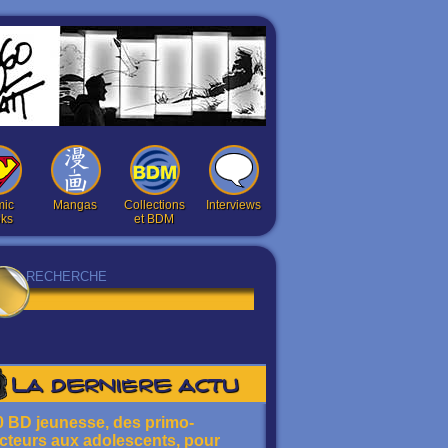
ic
Mangas
Collections
Interviews
ks
et BDM
La dernière actu
0 BD jeunesse, des primo-
ecteurs aux adolescents, pour