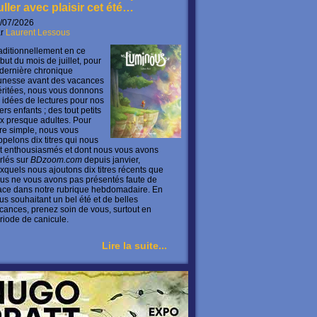
uller avec plaisir cet été…
/07/2026
ar
Laurent Lessous
aditionnellement en ce
but du mois de juillet, pour
 dernière chronique
unesse avant des vacances
ritées, nous vous donnons
 idées de lectures pour nos
ers enfants ; des tout petits
x presque adultes. Pour
ire simple, nous vous
ppelons dix titres qui nous
t enthousiasmés et dont nous vous avons
rlés sur
BDzoom.com
depuis janvier,
xquels nous ajoutons dix titres récents que
us ne vous avons pas présentés faute de
ace dans notre rubrique hebdomadaire. En
us souhaitant un bel été et de belles
cances, prenez soin de vous, surtout en
riode de canicule.
Lire la suite...