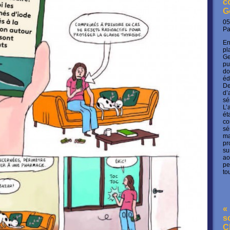
c
G
05
P
En
pl
Ge
pu
do
éd
De
d’
sé
L’
ét
co
sé
ma
pr
su
ao
pe
to
« 
s
C