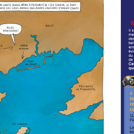
«
t
re
c
11
P
Le
bo