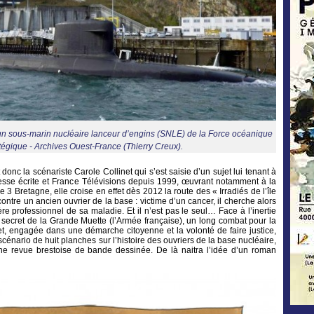
 un sous-marin nucléaire lanceur d’engins (SNLE) de la Force océanique
tégique - Archives Ouest-France (Thierry Creux).
donc la scénariste Carole Collinet qui s’est saisie d’un sujet lui tenant à
resse écrite et France Télévisions depuis 1999, œuvrant notamment à la
 3 Bretagne, elle croise en effet dès 2012 la route des « Irradiés de l’île
ontre un ancien ouvrier de la base : victime d’un cancer, il cherche alors
ère professionnel de sa maladie. Et il n’est pas le seul… Face à l’inertie
u secret de la Grande Muette (l’Armée française), un long combat pour la
et, engagée dans une démarche citoyenne et la volonté de faire justice,
nario de huit planches sur l’histoire des ouvriers de la base nucléaire,
ne revue brestoise de bande dessinée. De là naitra l’idée d’un roman