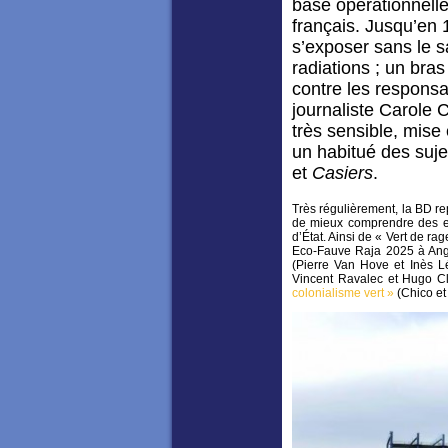
base opérationnell
français. Jusqu’en 
s’exposer sans le 
radiations ; un bras
contre les responsa
journaliste Carole C
très sensible, mise
un habitué des suj
et
Casiers
.
Très régulièrement, la BD re
de mieux comprendre des en
d’État. Ainsi de « Vert de ra
Eco-Fauve Raja 2025 à Ango
(Pierre Van Hove et Inès 
Vincent Ravalec et Hugo C
colonialisme vert »
(Chico et