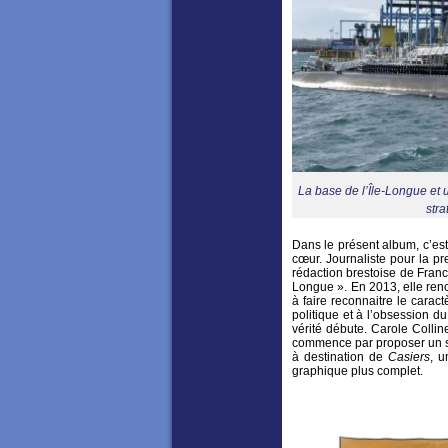
La base de l’Île-Longue et
stra
Dans le présent album, c’est 
cœur. Journaliste pour la p
rédaction brestoise de France
Longue ». En 2013, elle renc
à faire reconnaitre le caract
politique et à l’obsession d
vérité débute. Carole Collin
commence par proposer un scé
à destination de
Casiers
, u
graphique plus complet.