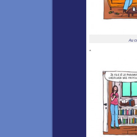
Au c
^