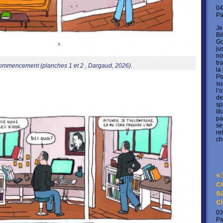
04
P
Je
Bi
Go
ju
no
tr
ommencement (planches 1 et 2 , Dargaud, 2026).
la
Po
su
l’
de
sp
il
pa
se
re
ch
«
c
s
c
03
P