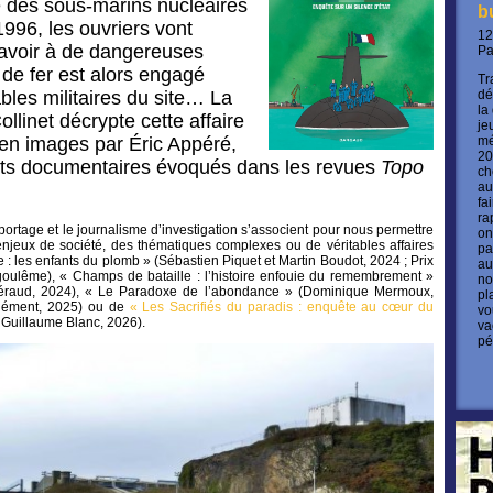
e des sous-marins nucléaires
b
1996, les ouvriers vont
12
savoir à de dangereuses
P
 de fer est alors engagé
Tr
bles militaires du site… La
dé
la
ollinet décrypte cette affaire
je
 en images par Éric Appéré,
mé
20
ets documentaires évoqués dans les revues
Topo
ch
au
fa
ra
portage et le journalisme d’investigation s’associent pour nous permettre
on
jeux de société, des thématiques complexes ou de véritables affaires
pa
ge : les enfants du plomb » (Sébastien Piquet et Martin Boudot, 2024 ; Prix
au
ulême), « Champs de bataille : l’histoire enfouie du remembrement »
no
Léraud, 2024), « Le Paradoxe de l’abondance » (Dominique Mermoux,
pl
lément, 2025) ou de
« Les Sacrifiés du paradis : enquête au cœur du
vo
 Guillaume Blanc, 2026).
va
pé