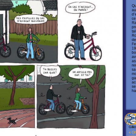
Qu
au
d’
ce
Ra
pr
ta
Ro
de
Fe
19
bo
av
as
re
sa
mo
ga
ac
se
ha
Gille
« On