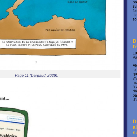
po
sy
fe
l’
so
D
l
10
P
Al
le
qu
Page 11 (Dargaud, 2026).
vi
mo
à 
da
pa
d’
D
a
s