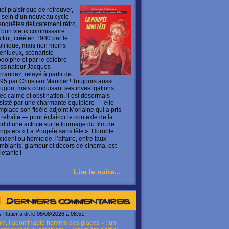
el plaisir que de retrouver,
 sein d’un nouveau cycle
enquêtes délicatement rétro,
 bon vieux commissaire
ffini, créé en 1980 par le
olifique, mais non moins
lentueux, scénariste
dolphe et par le célèbre
ssinateur Jacques
rrandez, relayé à partir de
95 par Christian Maucler ! Toujours aussi
ugon, mais conduisant ses investigations
ec calme et obstination, il est désormais
sisté par une charmante équipière — elle
mplace son fidèle adjoint Morlaine qui a pris
 retraite — pour éclaircir le contexte de la
rt d’une actrice sur le tournage du film de
ngsters « La Poupée sans tête ». Horrible
cident ou homicide, l’affaire, entre faux-
mblants, glamour et décors de cinéma, est
letante !
Lire la suite...
Derniers commentaires
s Ratier a dit le 05/08/2026 à 08:51
kr, l’abominable homme des glaces » : un