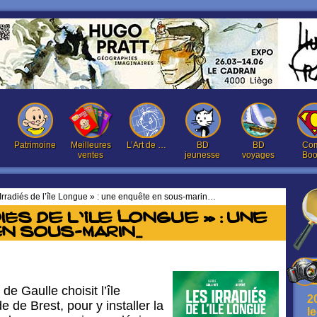
Patrimoine
Meilleures
L’Art de …
BD
BD
Com
ventes
jeunesse
voyages
Boo
Irradiés de l’île Longue » : une enquête en sous-marin…
iés de l’île Longue » : une
n sous-marin…
de Gaulle choisit l’île
2
 de Brest, pour y installer la
l