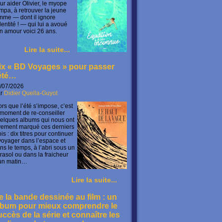
ur aider Olivier, le myope
mpa, à retrouver la jeune
mme — dont il ignore
identité ! — qui lui a avoué
n amour voici 26 ans.
Lire la suite...
ix « BD Voyages » pour passer
’été…
/07/2026
ar
Didier Quella-Guyot
ors que l’été s’impose, c’est
 moment de re-conseiller
elques albums qui nous ont
vement marqué ces derniers
is : dix titres pour continuer
voyager dans l’espace et
ns le temps, à l’abri sous un
rasol ou dans la fraicheur
un matin…
Lire la suite...
e la bande dessinée au film : un
lbum pour mieux comprendre le
uccès de la série et connaître les