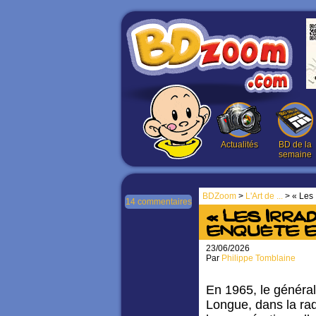
Actualités
BD de la
semaine
BDZoom
>
L'Art de ...
> « Les 
14 commentaires
« Les Irrad
enquête e
23/06/2026
Par
Philippe Tomblaine
En 1965, le général 
Longue, dans la rade