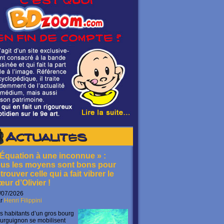
Actualités
 Équation à une inconnue » :
ous les moyens sont bons pour
trouver celle qui a fait vibrer le
œur d’Olivier !
/07/2026
ar
Henri Filippini
s habitants d’un gros bourg
urguignon se mobilisent