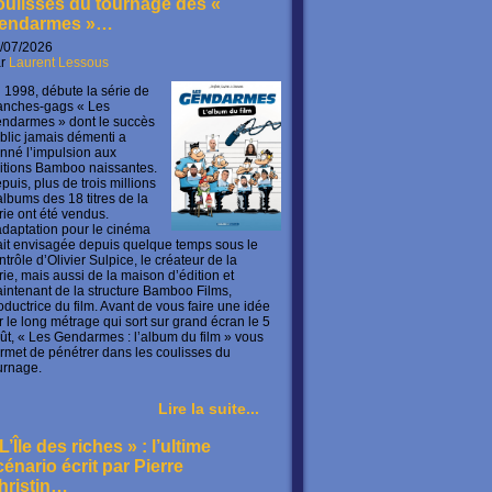
oulisses du tournage des «
endarmes »…
/07/2026
ar
Laurent Lessous
 1998, débute la série de
anches-gags « Les
ndarmes » dont le succès
blic jamais démenti a
nné l’impulsion aux
itions Bamboo naissantes.
puis, plus de trois millions
albums des 18 titres de la
rie ont été vendus.
adaptation pour le cinéma
ait envisagée depuis quelque temps sous le
ntrôle d’Olivier Sulpice, le créateur de la
rie, mais aussi de la maison d’édition et
intenant de la structure Bamboo Films,
oductrice du film. Avant de vous faire une idée
r le long métrage qui sort sur grand écran le 5
ût, « Les Gendarmes : l’album du film » vous
rmet de pénétrer dans les coulisses du
urnage.
Lire la suite...
L’Île des riches » : l’ultime
cénario écrit par Pierre
hristin…