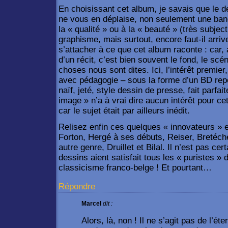
En choisissant cet album, je savais que le des
ne vous en déplaise, non seulement une ban
la « qualité » ou à la « beauté » (très subject
graphisme, mais surtout, encore faut-il arriv
s’attacher à ce que cet album raconte : car, au
d’un récit, c’est bien souvent le fond, le scé
choses nous sont dites. Ici, l’intérêt premier
avec pédagogie – sous la forme d’un BD rep
naïf, jeté, style dessin de presse, fait parfait
image » n’a à vrai dire aucun intérêt pour c
car le sujet était par ailleurs inédit.
Relisez enfin ces quelques « innovateurs » e
Forton, Hergé à ses débuts, Reiser, Bretéch
autre genre, Druillet et Bilal. Il n’est pas cer
dessins aient satisfait tous les « puristes » d
classicisme franco-belge ! Et pourtant…
Répondre
Marcel
dit :
Alors, là, non ! Il ne s’agit pas de l’é