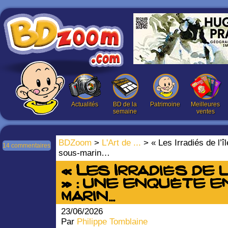
Actualités
BD de la
Patrimoine
Meilleures
semaine
ventes
BDZoom
>
L'Art de ...
> « Les Irradiés de l’î
14 commentaires
sous-marin…
« Les Irradiés de 
» : une enquête e
marin…
23/06/2026
Par
Philippe Tomblaine