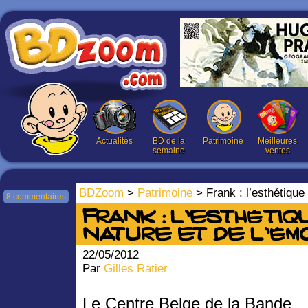
Actualités
BD de la
Patrimoine
Meilleures
semaine
ventes
BDZoom
>
Patrimoine
> Frank : l’esthétique 
8 commentaires
Frank : l’esthétiq
nature et de l’émo
22/05/2012
Par
Gilles Ratier
Le Centre Belge de la Bande