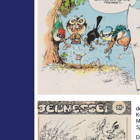
d
K
M
S
D