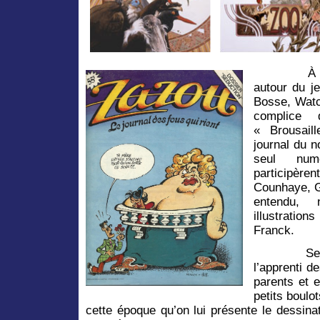
À 
autour du j
Bosse, Watc
complice
« Brousail
journal du 
seul num
participèr
Counhaye, G
entendu, 
illustratio
Franck.
Ses étud
l’apprenti d
parents et e
petits boulo
cette époque qu’on lui présente le dessina