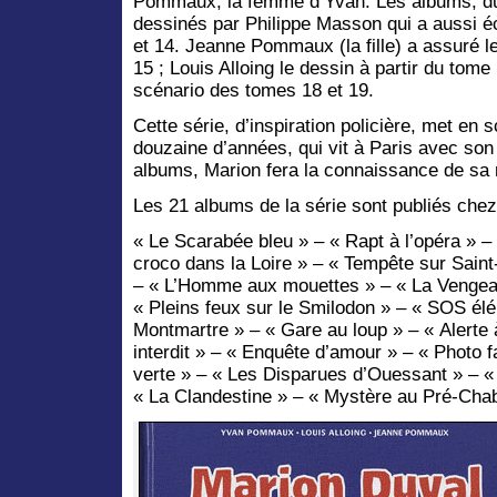
Pommaux, la femme d’Yvan. Les albums, du
dessinés par Philippe Masson qui a aussi éc
et 14. Jeanne Pommaux (la fille) a assuré l
15 ; Louis Alloing le dessin à partir du tome 
scénario des tomes 18 et 19.
Cette série, d’inspiration policière, met en
douzaine d’années, qui vit à Paris avec son p
albums, Marion fera la connaissance de sa
Les 21 albums de la série sont publiés che
« Le Scarabée bleu » – « Rapt à l’opéra » –
croco dans la Loire » – « Tempête sur Saint
– « L’Homme aux mouettes » – « La Vengea
« Pleins feux sur le Smilodon » – « SOS él
Montmartre » – « Gare au loup » – « Alerte à
interdit » – « Enquête d’amour » – « Photo f
verte » – « Les Disparues d’Ouessant » – «
« La Clandestine » – « Mystère au Pré-Chab