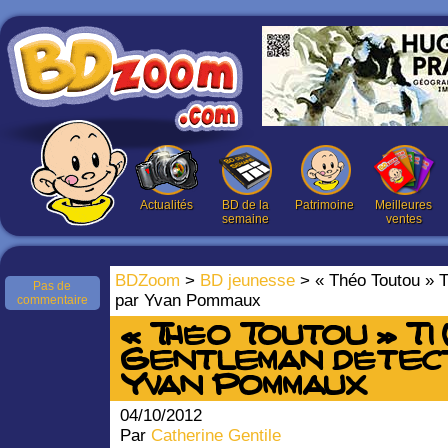
Actualités
BD de la
Patrimoine
Meilleures
semaine
ventes
BDZoom
>
BD jeunesse
> « Théo Toutou » T
Pas de
par Yvan Pommaux
commentaire
« Théo Toutou » T1 
Gentleman détecti
Yvan Pommaux
04/10/2012
Par
Catherine Gentile