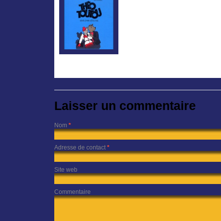
Laisser un commentaire
Nom
*
Adresse de contact
*
Site web
Commentaire