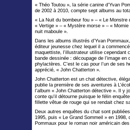
« Théo Toutou », la série canine d’Yvan P
de 2002 à 2010, compte sept albums au tota
« La Nuit du bombeur fou » – « Le Monstre 
« Vertige » – « Mystère morse » – « Momie 
nuit maboule ».
Dans les albums illustrés d’Yvan Pommaux, p
éditeur jeunesse chez lequel il a commencé
maquettiste, l’illustrateur utilise cependant
bande dessinée : découpage de l’image en ca
phylactères. C’est le cas pour l’un de ses h
apprécié, « John Chatterton ».
John Chatterton est un chat détective, élé
publie la première de ses aventures à L’éco
l’album « John Chatterton détective ». Il y 
conte qu’il détourne puisque le félin enquête
fillette vêtue de rouge qui se rendait chez 
Deux autres enquêtes du chat sont publiées p
1995, puis « Le Grand Sommeil » en 1998, q
Pommaux pour le roman noir américain des 