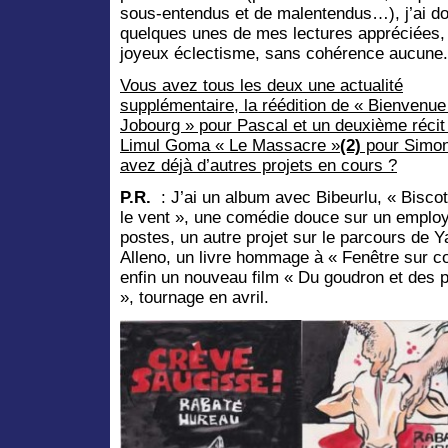
sous-entendus et de malentendus…), j’ai do
quelques unes de mes lectures appréciées,
joyeux éclectisme, sans cohérence aucune.
Vous avez tous les deux une actualité
supplémentaire, la réédition de « Bienvenue
Jobourg » pour Pascal et un deuxième récit
Limul Goma « Le Massacre »
(2)
pour Simon
avez déjà d’autres projets en cours ?
P.R.
: J’ai un album avec Bibeurlu, « Bisco
le vent », une comédie douce sur un emplo
postes, un autre projet sur le parcours de 
Alleno, un livre hommage à « Fenêtre sur co
enfin un nouveau film « Du goudron et des 
», tournage en avril.