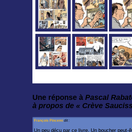
Une réponse à
Pascal Rabat
à propos de « Crève Saucis
François Pincemi
dit :
Un peu déçu par ce livre. Un boucher peut-êt