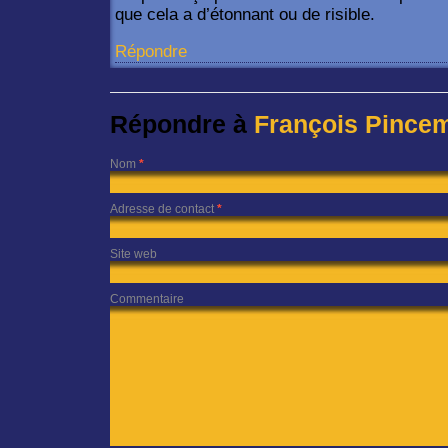
que cela a d’étonnant ou de risible.
Répondre
Répondre à
François Pince
Nom
*
Adresse de contact
*
Site web
Commentaire