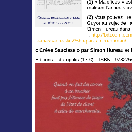
(1)
« Maléfices » est
réalisée l’année sui
(2)
Vous pouvez lire 
Croquis promontoires pour
Guyot au sujet de l
«Crève Saucisse ».
Simon Hureau dans 
:
http://bdzoom.co
le-massacre-%c2%bb-par-simon-hureau/
« Crève Saucisse » par Simon Hureau et 
Éditions Futuropolis (17 €) – ISBN : 97827