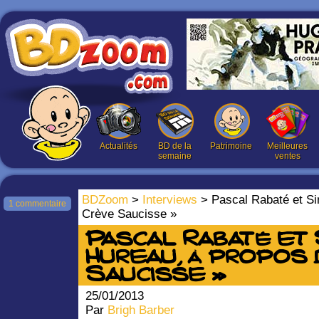
Actualités
BD de la
Patrimoine
Meilleures
semaine
ventes
BDZoom
>
Interviews
> Pascal Rabaté et Si
1 commentaire
Crève Saucisse »
Pascal Rabaté et 
Hureau, à propos 
Saucisse »
25/01/2013
Par
Brigh Barber