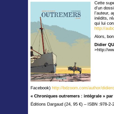
Cette supe
d’un doss
l’auteur, 
inédits, r
qui lui co
http://au
Alors, bon
Didier 
>http://ww
Facebook)
http://bdzoom.com/author/didier
« Chroniques outremers : intégrale » par
Éditions Dargaud (24, 95 €) – ISBN :978-2