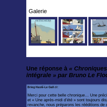
Galerie
Une réponse à
« Chroniques
intégrale » par Bruno Le Flo
Brieg Haslé-Le Gall
dit :
Merci pour cette belle chronique… Une précis
et « Une après-midi d’été » sont toujours dis
revanche, nous préparons les rééditions de d