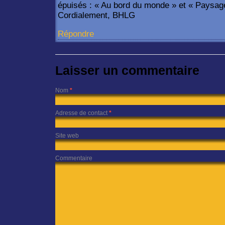
épuisés : « Au bord du monde » et « Paysag
Cordialement, BHLG
Répondre
Laisser un commentaire
Nom
*
Adresse de contact
*
Site web
Commentaire