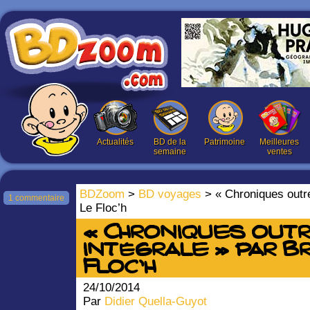
Actualités
BD de la
Patrimoine
Meilleures
semaine
ventes
BDZoom
>
BD voyages
> « Chroniques outre
1 commentaire
Le Floc’h
« Chroniques outr
intégrale » par B
Floc’h
24/10/2014
Par
Didier Quella-Guyot