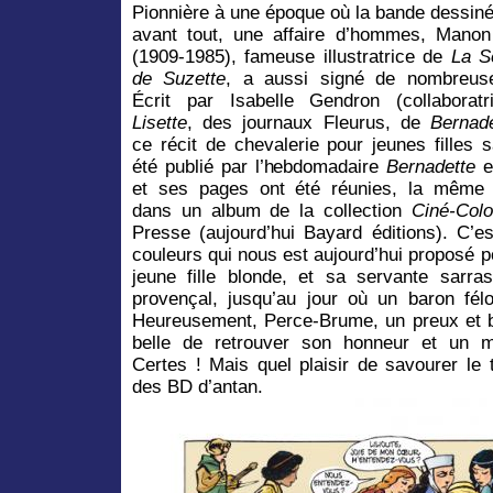
Pionnière à une époque où la bande dessinée
avant tout, une affaire d’hommes, Manon
(1909-1985), fameuse illustratrice de
La S
de Suzette
, a aussi signé de nombreus
Écrit par Isabelle Gendron (collaborat
Lisette
, des journaux Fleurus, de
Bernade
ce récit de chevalerie pour jeunes filles 
été publié par l’hebdomadaire
Bernadette
e
et ses pages ont été réunies, la même
dans un album de la collection
Ciné-Colo
Presse (aujourd’hui Bayard éditions). C’
couleurs qui nous est aujourd’hui proposé po
jeune fille blonde, et sa servante sarr
provençal, jusqu’au jour où un baron fél
Heureusement, Perce-Brume, un preux et be
belle de retrouver son honneur et un m
Certes ! Mais quel plaisir de savourer le
des BD d’antan.