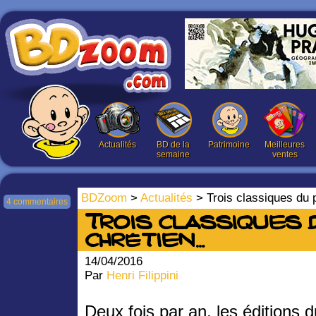
Actualités
BD de la
Patrimoine
Meilleures
semaine
ventes
BDZoom
>
Actualités
> Trois classiques du 
4 commentaires
Trois classiques 
chrétien…
14/04/2016
Par
Henri Filippini
Deux fois par an, les éditions d