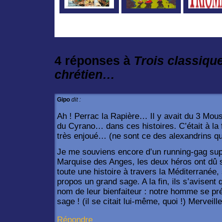
4 réponses à
Trois classiqu
chrétien…
Gipo
dit :
Ah ! Perrac la Rapière… Il y avait du 3 Mou
du Cyrano… dans ces histoires. C’était à la fo
très enjoué… (ne sont ce des alexandrins qu
Je me souviens encore d’un running-gag supe
Marquise des Anges, les deux héros ont dû 
toute une histoire à travers la Méditerranée, s
propos un grand sage. A la fin, ils s’avisent 
nom de leur bienfaiteur : notre homme se p
sage ! (il se citait lui-même, quoi !) Merveill
Répondre