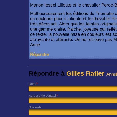
Manon Iessel Lilioute et le chevalier Perce-
Malheureusement les éditions du Triomphe o
en couleurs pour « Lilioute et le chevalier P
très décevant. Alors que les teintes origine
une gamme claire, fraiche, joyeuse qui reflèt
ce texte, la nouvelle mise en couleurs est so
attrayante et attirante. On ne retrouve pas 
Anne
Répondre
Répondre à
Gilles Ratier
Annul
Nom
*
Adresse de contact
*
Site web