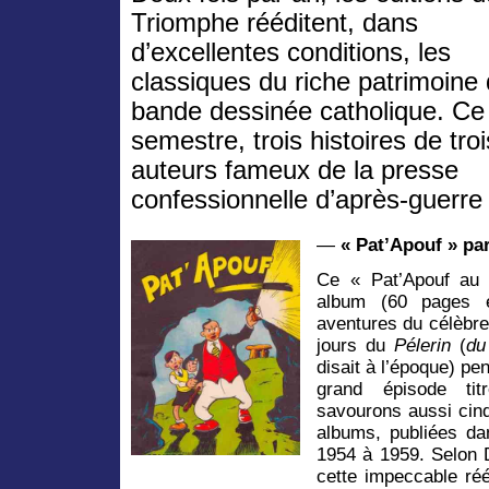
Triomphe rééditent, dans
d’excellentes conditions, les
classiques du riche patrimoine 
bande dessinée catholique. Ce
semestre, trois histoires de troi
auteurs fameux de la presse
confessionnelle d’après-guerre 
—
« Pat’Apouf » pa
Ce « Pat’Apouf au
album (60 pages e
aventures du célèbre 
jours du
Pélerin
(
du
disait à l’époque) p
grand épisode ti
savourons aussi cinq
albums, publiées d
1954 à 1959. Selon D
cette impeccable réé