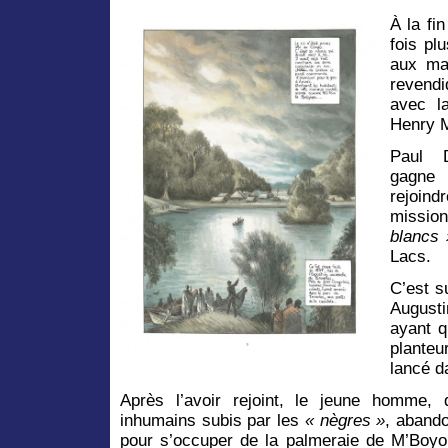
À la fi
fois pl
aux mai
revendi
avec la
Henry M
Paul D
gagne
rejoin
mission
blancs 
Lacs.
C’est s
Augusti
ayant q
planteu
lancé d
Après l’avoir rejoint, le jeune homme, 
inhumains subis par les
« nègres »
, abando
pour s’occuper de la palmeraie de M’Boyo 