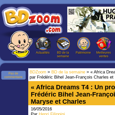
Actualités
BD de la
Patrimoine
Meilleures
semaine
ventes
BDZoom
>
BD de la semaine
> « Africa Dre
Pas de
par Frédéric Bihel Jean-François Charles et
commentaire
« Africa Dreams T4 : Un pro
Frédéric Bihel Jean-Françoi
Maryse et Charles
16/05/2016
Par
Henri Filippini