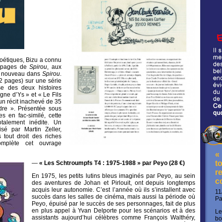
oétiques, Bizu a connu
s pages de
Spirou
, aux
de nouveau dans
Spirou
.
2 pages) sur une série
se des deux histoires
igne d’Ys » et « Le Fils
 un récit inachevé de 35
re ». Présentée sous
s en fac-similé, cette
otalement inédite. Un
sé par Martin Zeller,
s tout droit des riches
omplète cet ouvrage
«
t
—
« Les Schtroumpfs T4 : 1975-1988 » par Peyo (28 €)
re
En 1975, les petits lutins bleus imaginés par Peyo, au sein
c
des aventures de Johan et Pirlouit, ont depuis longtemps
acquis leur autonomie. C’est l’année où ils s’installent avec
11
succès dans les salles de cinéma, mais aussi la période où
P
Peyo, épuisé par le succès de ses personnages, fait de plus
en plus appel à Yvan Delporte pour les scénarios et à des
Le
assistants aujourd’hui célèbres comme François Walthéry,
bo