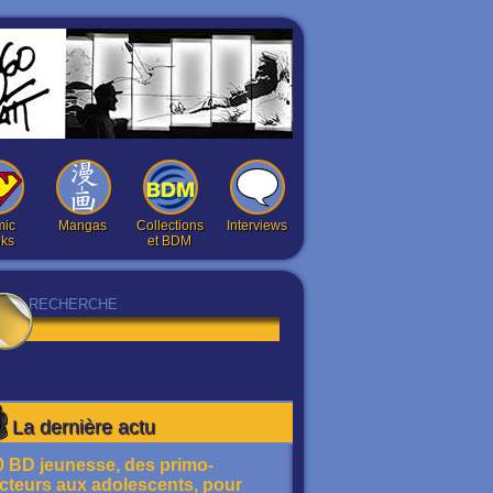
ic
Mangas
Collections
Interviews
ks
et BDM
La dernière actu
0 BD jeunesse, des primo-
ecteurs aux adolescents, pour