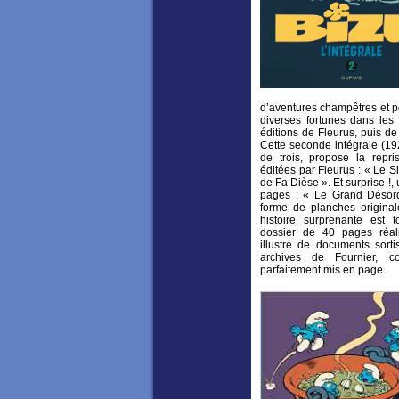
d’aventures champêtres et p
diverses fortunes dans le
éditions de Fleurus, puis 
Cette seconde intégrale (19
de trois, propose la repri
éditées par Fleurus : « Le S
de Fa Dièse ». Et surprise !,
pages : « Le Grand Désord
forme de planches originale
histoire surprenante est t
dossier de 40 pages réali
illustré de documents sorti
archives de Fournier, c
parfaitement mis en page.