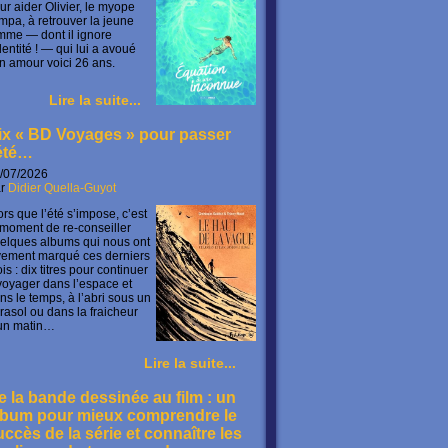
ur aider Olivier, le myope
mpa, à retrouver la jeune
mme — dont il ignore
identité ! — qui lui a avoué
n amour voici 26 ans.
Lire la suite...
ix « BD Voyages » pour passer
’été…
/07/2026
ar
Didier Quella-Guyot
ors que l’été s’impose, c’est
 moment de re-conseiller
elques albums qui nous ont
vement marqué ces derniers
is : dix titres pour continuer
voyager dans l’espace et
ns le temps, à l’abri sous un
rasol ou dans la fraicheur
un matin…
Lire la suite...
e la bande dessinée au film : un
lbum pour mieux comprendre le
uccès de la série et connaître les