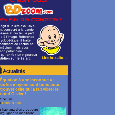
Actualités
 Équation à une inconnue » :
ous les moyens sont bons pour
trouver celle qui a fait vibrer le
œur d’Olivier !
/07/2026
ar
Henri Filippini
s habitants d’un gros bourg
urguignon se mobilisent