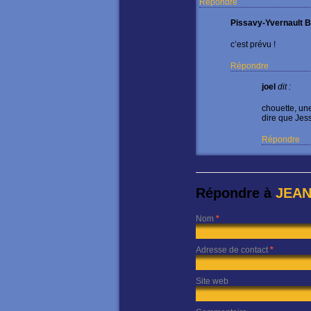
Répondre
Pissavy-Yvernault B
c’est prévu !
Répondre
joel
dit :
chouette, un
dire que Jes
Répondre
Répondre à
JEA
Nom
*
Adresse de contact
*
Site web