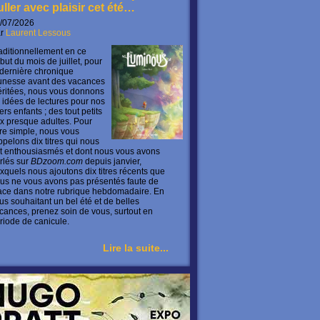
uller avec plaisir cet été…
/07/2026
ar
Laurent Lessous
aditionnellement en ce
but du mois de juillet, pour
 dernière chronique
unesse avant des vacances
ritées, nous vous donnons
 idées de lectures pour nos
ers enfants ; des tout petits
x presque adultes. Pour
ire simple, nous vous
ppelons dix titres qui nous
t enthousiasmés et dont nous vous avons
rlés sur
BDzoom.com
depuis janvier,
xquels nous ajoutons dix titres récents que
us ne vous avons pas présentés faute de
ace dans notre rubrique hebdomadaire. En
us souhaitant un bel été et de belles
cances, prenez soin de vous, surtout en
riode de canicule.
Lire la suite...