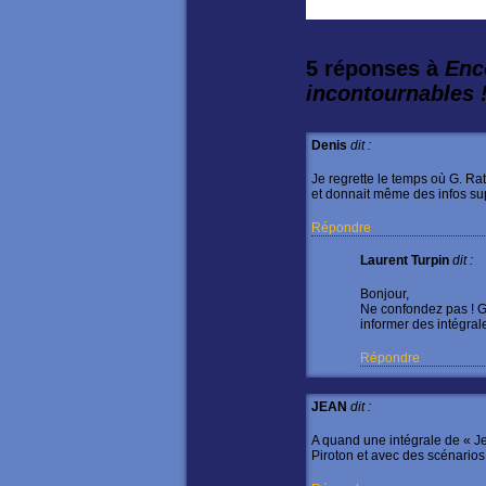
5 réponses à
Enc
incontournables 
Denis
dit :
Je regrette le temps où G. Rat
et donnait même des infos s
Répondre
Laurent Turpin
dit :
Bonjour,
Ne confondez pas ! Gi
informer des intégral
Répondre
JEAN
dit :
A quand une intégrale de « Je
Piroton et avec des scénario