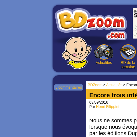
Actualités
BD de la
semaine
BDZoom
>
Actualités
> Encore
5 commentaires
Encore trois int
03/09/2016
Par
Henri Filippini
Nous ne sommes pa
lorsque nous évoquo
par les éditions Dup