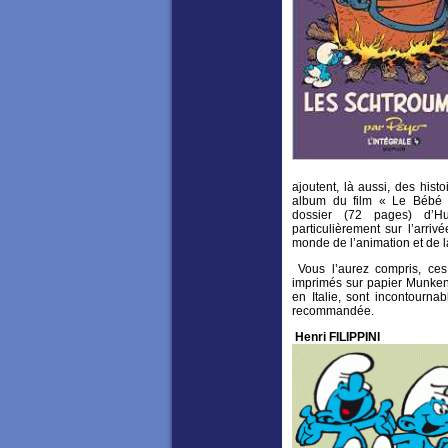
ajoutent, là aussi, des hist
album du film « Le Bébé 
dossier (72 pages) d’Hu
particulièrement sur l’arri
monde de l’animation et de la
Vous l’aurez compris, ces
imprimés sur papier Munken
en Italie, sont incontourna
recommandée.
Henri FILIPPINI