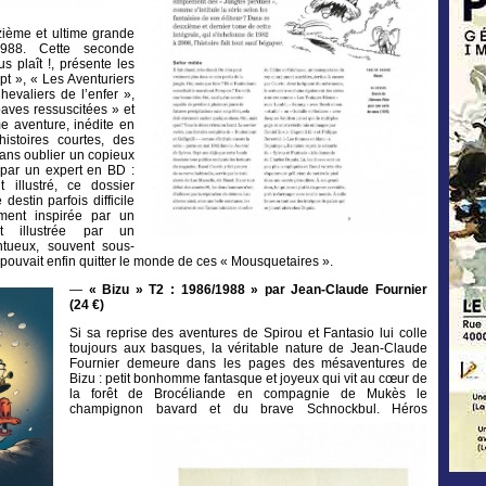
zième et ultime grande
988. Cette seconde
us plaît !, présente les
pt », « Les Aventuriers
hevaliers de l’enfer »,
paves ressuscitées » et
me aventure, inédite en
istoires courtes, des
 sans oublier un copieux
par un expert en BD :
 illustré, ce dossier
destin parfois difficile
ement inspirée par un
et illustrée par un
entueux, souvent sous-
l pouvait enfin quitter le monde de ces « Mousquetaires ».
—
« Bizu » T2 : 1986/1988 » par Jean-Claude Fournier
(24 €)
Si sa reprise des aventures de Spirou et Fantasio lui colle
toujours aux basques, la véritable nature de Jean-Claude
Fournier demeure dans les pages des mésaventures de
Bizu : petit bonhomme fantasque et joyeux qui vit au cœur de
la forêt de Brocéliande en compagnie de Mukès le
champignon bavard et du brave Schnockbul.
Héros