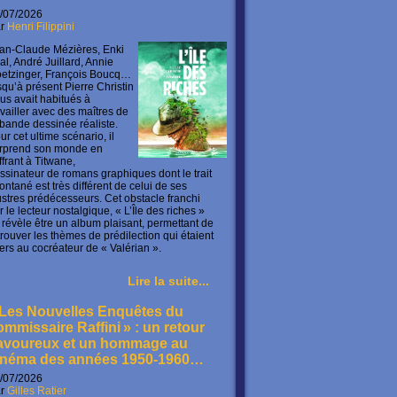
/07/2026
ar
Henri Filippini
an-Claude Mézières, Enki
lal, André Juillard, Annie
etzinger, François Boucq…
squ’à présent Pierre Christin
us avait habitués à
availler avec des maîtres de
 bande dessinée réaliste.
ur cet ultime scénario, il
rprend son monde en
offrant à Titwane,
ssinateur de romans graphiques dont le trait
ontané est très différent de celui de ses
lustres prédécesseurs. Cet obstacle franchi
r le lecteur nostalgique, « L’Île des riches »
 révèle être un album plaisant, permettant de
trouver les thèmes de prédilection qui étaient
ers au cocréateur de « Valérian ».
Lire la suite...
 Les Nouvelles Enquêtes du
ommissaire Raffini » : un retour
avoureux et un hommage au
inéma des années 1950-1960…
/07/2026
ar
Gilles Ratier