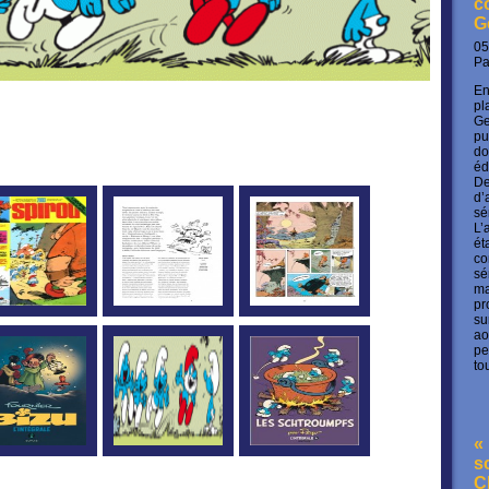
c
G
05
P
En
pl
Ge
pu
do
éd
De
d’
sé
L’
ét
co
sé
ma
pr
su
ao
pe
to
« 
s
C