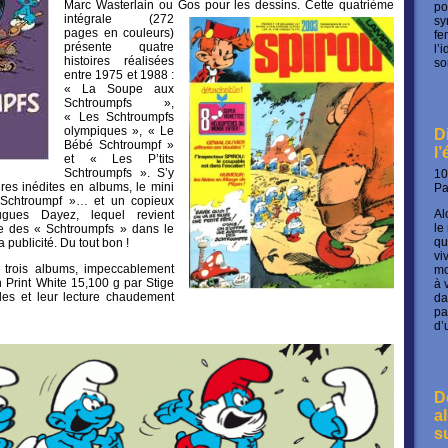
Marc Wasterlain ou Gos pour les dessins.
Cette quatrième
po
intégrale (272
sy
pages en couleurs)
fe
présente quatre
l’
histoires réalisées
so
entre 1975 et 1988 :
« La Soupe aux
Schtroumpfs »,
« Les Schtroumpfs
olympiques », « Le
D
Bébé Schtroumpf »
l
et « Les P’tits
Schtroumpfs ». S’y
10
oires inédites en albums, le mini
P
Schtroumpf »… et un copieux
Al
gues Dayez, lequel revient
le
vée des « Schtroumpfs » dans le
qu
 publicité. Du tout bon !
vi
 trois albums, impeccablement
mo
 Print White 15,100 g par Stige
à 
bles et leur lecture chaudement
da
pa
d’
D
a
s