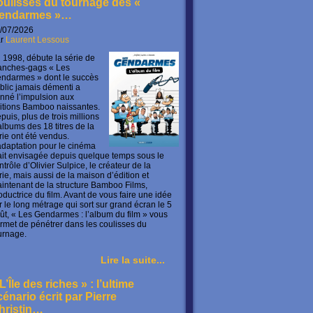
oulisses du tournage des «
endarmes »…
/07/2026
ar
Laurent Lessous
 1998, débute la série de
anches-gags « Les
ndarmes » dont le succès
blic jamais démenti a
nné l’impulsion aux
itions Bamboo naissantes.
puis, plus de trois millions
albums des 18 titres de la
rie ont été vendus.
adaptation pour le cinéma
ait envisagée depuis quelque temps sous le
ntrôle d’Olivier Sulpice, le créateur de la
rie, mais aussi de la maison d’édition et
intenant de la structure Bamboo Films,
oductrice du film. Avant de vous faire une idée
r le long métrage qui sort sur grand écran le 5
ût, « Les Gendarmes : l’album du film » vous
rmet de pénétrer dans les coulisses du
urnage.
Lire la suite...
L’Île des riches » : l’ultime
cénario écrit par Pierre
hristin…