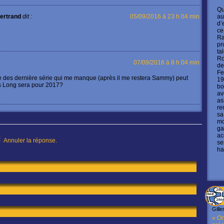
Qu
au
ertrand
dit :
05/09/2016 à 23 h 04 min
d’
ce
Ra
pr
ta
Ro
07/09/2016 à 8 h 04 min
de
Fe
e des dernière série qui me manque (après il me restera Sammy) peut
19
s Long sera pour 2017?
bo
av
as
re
sa
mo
ga
ac
N
Annuler la réponse.
se
ha
Gille
« On