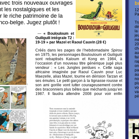
avec trois nouveaux ouvrages
b
t les nostalgiques et les
12
P
 le riche patrimoine de la
co-belge. Jugez plutôt !
Tr
dé
la
—
« Boulouloum et
je
Guiliguili intégrale T2 :
mé
19-19 » par Mazel et Raoul Cauvin (28 €)
20
ch
Créés dans les pages de l’hebdomadaire
Spirou
au
en 1975, les personnages Boulouloum et Guiliguili
fa
sont rebaptisés Kaloum et Kong en 1984, à
ra
l’occasion d’un nouveau titre générique jugé plus
on
vendeur : « Les Jungles perdues ». Cette saga
pa
africaine imaginée par Raoul Cauvin pour Luc
au
Maezelle, alias Mazel, tourne en dérision Tarzan et
no
ses émules. Le petit garçon à la tignasse rousse et
pl
son ami gorille vont lutter courageusement contre
vo
des braconniers plus bêtes que méchants jusqu’en
va
1987.
Il faudra attendre 2008 pour voir enfin
pé