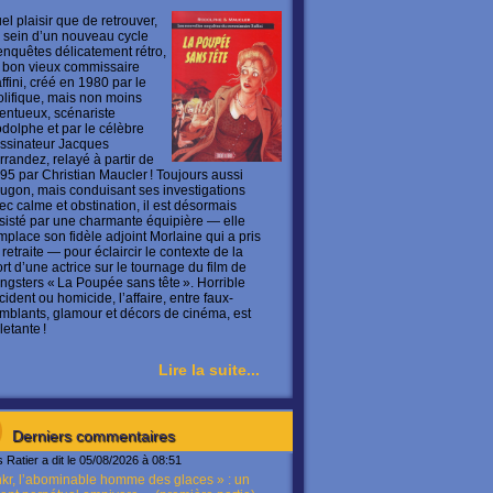
el plaisir que de retrouver,
 sein d’un nouveau cycle
enquêtes délicatement rétro,
 bon vieux commissaire
ffini, créé en 1980 par le
olifique, mais non moins
lentueux, scénariste
dolphe et par le célèbre
ssinateur Jacques
rrandez, relayé à partir de
95 par Christian Maucler ! Toujours aussi
ugon, mais conduisant ses investigations
ec calme et obstination, il est désormais
sisté par une charmante équipière — elle
mplace son fidèle adjoint Morlaine qui a pris
 retraite — pour éclaircir le contexte de la
rt d’une actrice sur le tournage du film de
ngsters « La Poupée sans tête ». Horrible
cident ou homicide, l’affaire, entre faux-
mblants, glamour et décors de cinéma, est
letante !
Lire la suite...
Derniers commentaires
s Ratier a dit le 05/08/2026 à 08:51
kr, l’abominable homme des glaces » : un