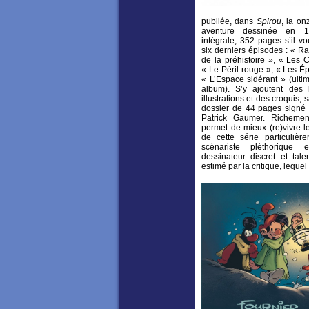
publiée, dans
Spirou
, la on
aventure dessinée en 1
intégrale, 352 pages s’il vo
six derniers épisodes : « Ra
de la préhistoire », « Les C
« Le Péril rouge », « Les É
« L’Espace sidérant » (ulti
album). S’y ajoutent des h
illustrations et des croquis,
dossier de 44 pages signé 
Patrick Gaumer. Richement
permet de mieux (re)vivre le 
de cette série particulièr
scénariste pléthorique 
dessinateur discret et tal
estimé par la critique, leque