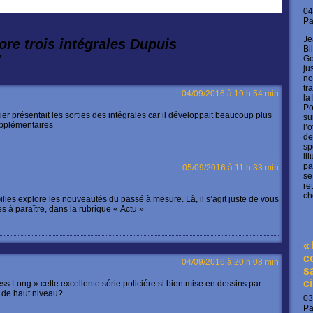
04
P
Je
ore trois intégrales Dupuis
Bi
!
Go
ju
no
tr
04/09/2016 à 19 h 54 min
la
Po
ier présentait les sorties des intégrales car il développait beaucoup plus
su
upplémentaires
l’
de
sp
il
pa
05/09/2016 à 11 h 33 min
se
re
ch
lles explore les nouveautés du passé à mesure. Là, il s’agit juste de vous
es à paraître, dans la rubrique « Actu »
«
c
04/09/2016 à 20 h 08 min
s
c
ss Long » cette excellente série policiére si bien mise en dessins par
s de haut niveau?
03
P