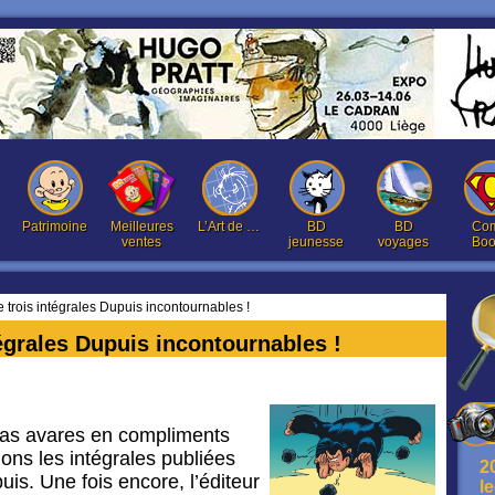
Patrimoine
Meilleures
L’Art de …
BD
BD
Com
ventes
jeunesse
voyages
Boo
 trois intégrales Dupuis incontournables !
égrales Dupuis incontournables !
s avares en compliments
ns les intégrales publiées
2
uis. Une fois encore, l’éditeur
l