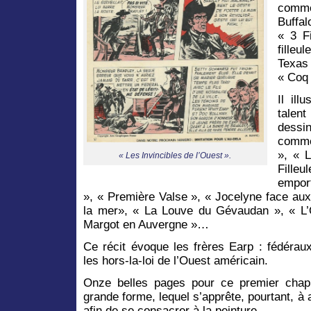
comme 
Buffal
« 3 Fi
filleu
Texas 
« Coq
Il ill
talen
dessi
comm
», « L
« Les Invincibles de l’Ouest ».
Filleu
empor
», « Première Valse », « Jocelyne face au
la mer», « La Louve du Gévaudan », « L’
Margot en Auvergne »…
Ce récit évoque les frères Earp : fédéraux
les hors-la-loi de l’Ouest américain.
Onze belles pages pour ce premier chapi
grande forme, lequel s’apprête, pourtant, 
afin de se consacrer à la peinture.