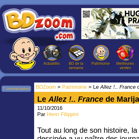
Actualités
BD de la
Patrimoine
Meilleures
semaine
ventes
BDZoom
>
Patrimoine
> Le
Allez !.. France
d
7 commentaires
Le
Allez !.. France
de Marija
11/10/2016
Par
Henri Filippini
Tout au long de son histoire, l
dessinée a vu naître des journ