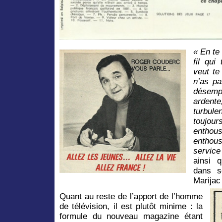
« En te 
fil qui
veut te
n’as pa
désemp
arden
turbule
toujo
enthous
enthou
service
ainsi 
dans so
Marijac
Quant au reste de l’apport de l’homme
de télévision, il est plutôt minime : la
formule du nouveau magazine étant