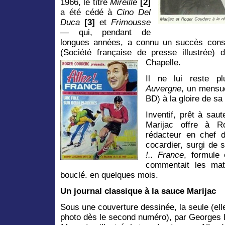
1966, le titre
Mireille
[2]
a été cédé à
Cino Del
Duca
[3]
et
Frimousse
—
qui, pendant de
longues années, a connu un succès cons
(Société française de presse illustrée)
Chapelle.
Il ne lui reste 
Auvergne
, un mensu
BD) à la gloire de s
Inventif, prêt à sau
Marijac offre à R
rédacteur en chef d
cocardier, surgi de 
!.. France
, formule 
commentait les mat
bouclé. en quelques mois.
Un journal classique à la sauce Marijac
Sous une couverture dessinée, la seule (el
photo dès le second numéro), par Georges B