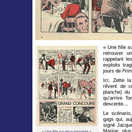
« Une fille 
retrouver u
rappelant le
exploits tra
jours de
Fri
Ici, Zette 
rêvent de cr
planche) du
qu’arrive T
descente…
Le scénario
gags qui, auj
signé Jacqu
Marijac, plus
« Une fille sur deux planches ».