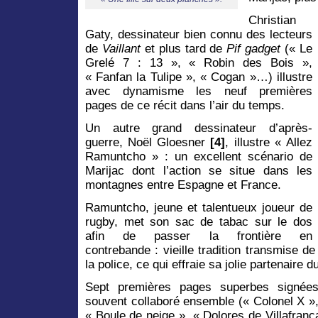
Christian
Gaty, dessinateur bien connu des lecteurs
de
Vaillant
et plus tard de
Pif gadget
(« Le
Grelé 7 : 13 », « Robin des Bois »,
« Fanfan la Tulipe », « Cogan »…) illustre
avec dynamisme les neuf premières
pages de ce récit dans l’air du temps.
Un autre grand dessinateur d’après-
guerre, Noël Gloesner
[4]
, illustre « Allez
Ramuntcho » : un excellent scénario de
Marijac dont l’action se situe dans les
montagnes entre Espagne et France.
Ramuntcho, jeune et talentueux joueur de
rugby, met son sac de tabac sur le dos
afin de passer la frontière en
contrebande : vieille tradition transmise de 
la police, ce qui effraie sa jolie partenaire d
Sept premières pages superbes signée
souvent collaboré ensemble (« Colonel X »
« Boule de neige », « Dolores de Villafranc