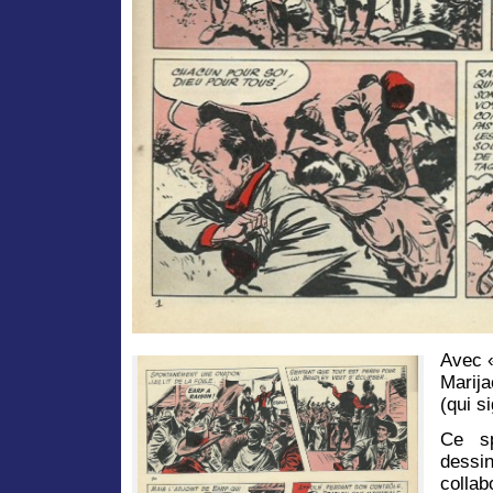
Avec «
Marij
(qui s
Ce sp
dessi
collab