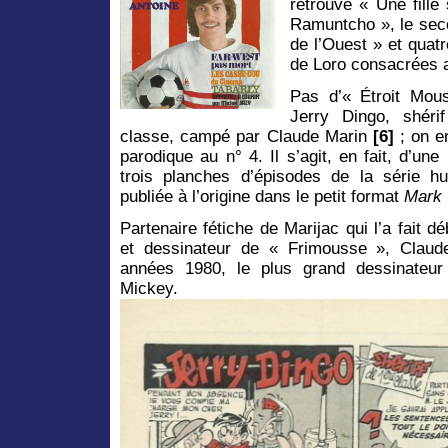
retrouve « Une fille
Ramuntcho », le sec
de l’Ouest » et quat
de Loro consacrées 
Pas d’« Étroit Mous
Jerry Dingo, shéri
classe, campé par Claude Marin
[6]
; on e
parodique au n° 4. Il s’agit, en fait, d’u
trois planches d’épisodes de la série h
publiée à l’origine dans le petit format
Mark 
Partenaire fétiche de Marijac qui l’a fait d
et dessinateur de « Frimousse », Claud
années 1980, le plus grand dessinateur
Mickey.