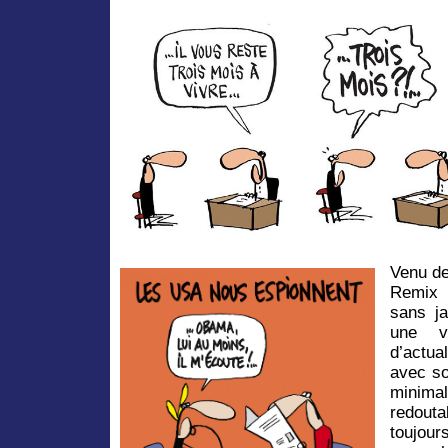
Venu de
Remix 
sans ja
une vé
d’actu
avec so
minim
redout
toujou