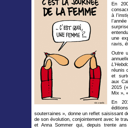
En 200
consacr
à l’ins
l’anné
surpris
entendu
une exp
ravis, 
Outre u
annuell
L’Hebd
réunis 
et sur
aux Cah
2015 (
Mix », 
En 20
édition
souterraines », donne un reflet saisissant
de son évolution, conjointement avec le tr
et Anna Sommer qui, depuis trente an