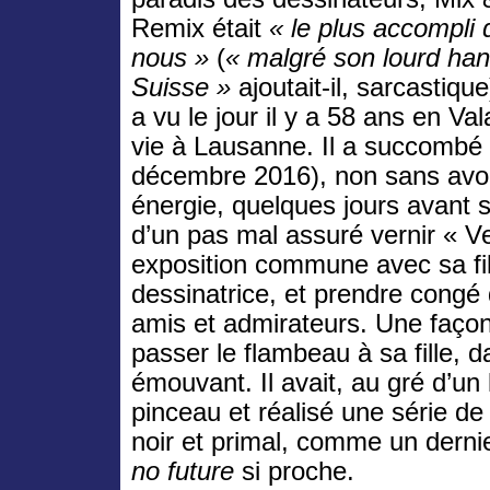
Remix était
« le plus accompli 
nous »
(
« malgré son lourd han
Suisse »
ajoutait-il, sarcastiqu
a vu le jour il y a 58 ans en Val
vie à Lausanne. Il a succombé 
décembre 2016), non sans avoir
énergie, quelques jours avant 
d’un pas mal assuré vernir « Ve
exposition commune avec sa fill
dessinatrice, et prendre congé
amis et admirateurs. Une façon
passer le flambeau à sa fille, 
émouvant. Il avait, au gré d’un 
pinceau et réalisé une série de 
noir et primal, comme un derni
no future
si proche.