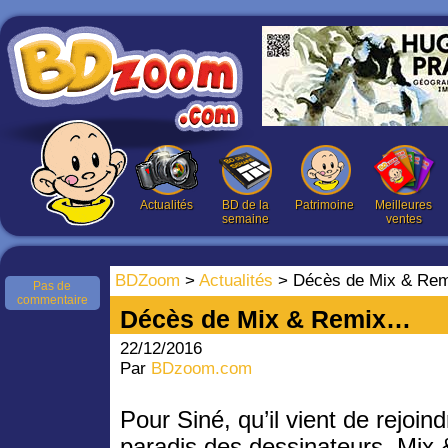
Actualités
BD de la
Patrimoine
Meilleures
semaine
ventes
BDZoom
>
Actualités
> Décès de Mix & Re
Pas de
commentaire
Décès de Mix & Remix…
22/12/2016
Par
BDzoom.com
Pour Siné, qu’il vient de rejoin
paradis des dessinateurs, Mix 