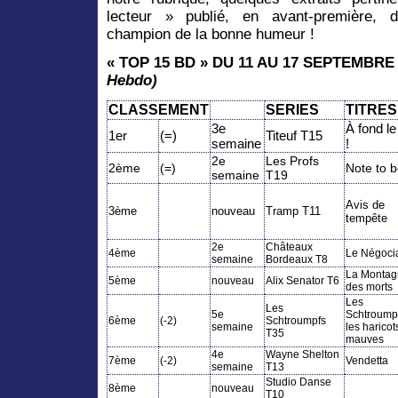
lecteur
» publié, en avant-première,
champion de la bonne humeur !
« TOP 15 BD » DU 11 AU 17
SEPTEMBRE 20
Hebdo)
CLASSEMENT
SERIES
TITRES
3e
À fond le
1er
(=)
Titeuf T15
semaine
!
2e
Les Profs
2ème
(=)
Note to 
semaine
T19
Avis de
3ème
nouveau
Tramp T11
tempête
2e
Châteaux
4ème
Le Négoci
semaine
Bordeaux T8
La Montag
5ème
nouveau
Alix Senator T6
des morts
Les
Les
5e
Schtroumpf
6ème
(-2)
Schtroumpfs
semaine
les haricot
T35
mauves
4e
Wayne Shelton
7ème
(-2)
Vendetta
semaine
T13
Studio Danse
8ème
nouveau
T10