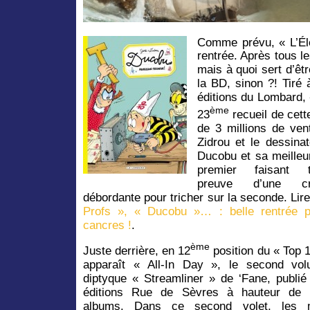
Comme prévu, « L’Él
rentrée. Après tous l
mais à quoi sert d’êtr
la BD, sinon ?! Tiré
éditions du Lombard, 
ème
23
recueil de cett
de 3 millions de ven
Zidrou et le dessin
Ducobu et sa meilleu
premier faisant t
preuve d’une créa
débordante pour tricher sur la seconde. Lir
Profs », « Ducobu »… : belle rentrée p
cancres !
.
ème
Juste derrière, en 12
position du « Top 
apparaît « All-In Day », le second vo
diptyque « Streamliner » de ‘Fane, publié
éditions Rue de Sèvres à hauteur de
albums. Dans ce second volet, les 