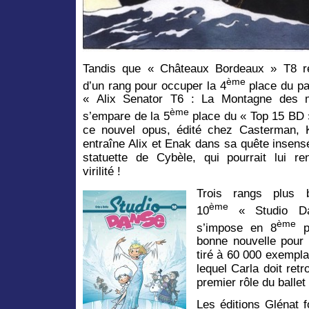
Tandis que « Châteaux Bordeaux » T8 r
ème
d’un rang pour occuper la 4
place du pa
« Alix Senator T6 : La Montagne des 
ème
s’empare de la 5
place du « Top 15 BD 
ce nouvel opus, édité chez Casterman, 
entraîne Alix et Enak dans sa quête insens
statuette de Cybèle, qui pourrait lui re
virilité !
Trois rangs plus 
ème
10
« Studio D
ème
s’impose en 8
po
bonne nouvelle pour 
tiré à 60 000 exempla
lequel Carla doit ret
premier rôle du ballet 
Les éditions Glénat 