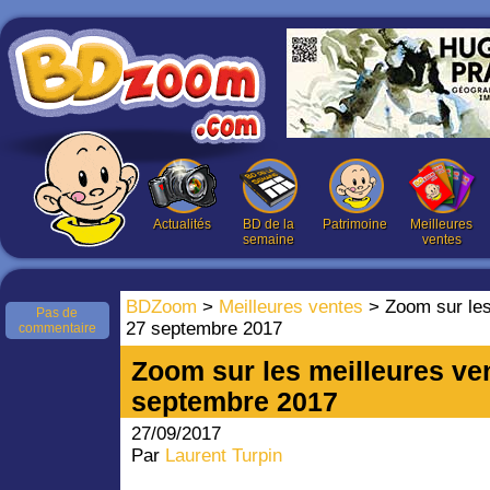
Actualités
BD de la
Patrimoine
Meilleures
semaine
ventes
BDZoom
>
Meilleures ventes
> Zoom sur les
Pas de
27 septembre 2017
commentaire
Zoom sur les meilleures ve
septembre 2017
27/09/2017
Par
Laurent Turpin