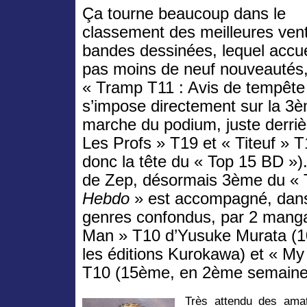
Ça tourne beaucoup dans le
classement des meilleures ven
bandes dessinées, lequel accue
pas moins de neuf nouveautés,
« Tramp T11 : Avis de tempête
s’impose directement sur la 3
marche du podium, juste derriè
Les Profs » T19 et « Titeuf » 
donc la tête du « Top 15 BD »)
de Zep, désormais 3ème du « 
Hebdo
» est accompagné, dans
genres confondus, par 2 mang
Man » T10 d’Yusuke Murata (1
les éditions Kurokawa) et « M
T10 (15ème, en 2ème semaine
Très attendu des amat