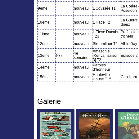
La Colère
9ème
nouveau
L’Odyssée T1
Poséidon
La Guerre
10ème
nouveau
L’Iliade T2
dieux
L’Élève Ducobu
Profession 
11ème
nouveau
T23
tricheur !
12ème
nouveau
Streamliner T2
All-In Day
Amazonie
4e
13ème
(-7)
[Kenya : saison
Épisode 2
semaine
3] T2
Paroles
14ème
nouveau
d’honneur
Hauteville
15ème
nouveau
Cap Horn
House T15
Galerie