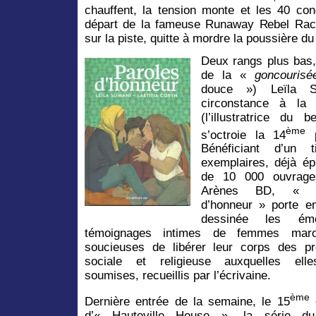
chauffent, la tension monte et les 40 con
départ de la fameuse Runaway Rebel Race
sur la piste, quitte à mordre la poussière d
Deux rangs plus bas,
de la «
goncourisé
douce ») Leïla S
circonstance à la d
(l’illustratrice du
ème
s’octroie la 14
p
Bénéficiant d’un 
exemplaires, déjà ép
de 10 000 ouvrage
Arènes BD,
« P
d’honneur » porte e
dessinée les émo
témoignages intimes de femmes maro
soucieuses de libérer leur corps des pr
sociale et religieuse auxquelles ell
soumises, recueillis par l’écrivaine.
ème
Dernière entrée de la semaine, le 15
d’« Hauteville House », la série d