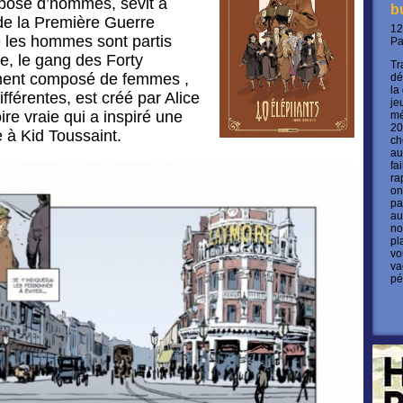
posé d’hommes, sévit à
b
de la Première Guerre
12
e les hommes sont partis
P
e, le gang des Forty
Tr
ment composé de femmes ,
dé
la
férentes, est créé par Alice
je
re vraie qui a inspiré une
mé
20
e à Kid Toussaint.
ch
au
fa
ra
on
pa
au
no
pl
vo
va
pé