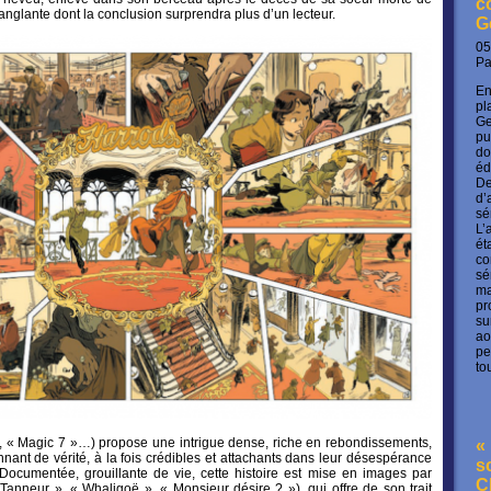
c
nglante dont la conclusion surprendra plus d’un lecteur.
G
05
P
En
pl
Ge
pu
do
éd
De
d’
sé
L’
ét
co
sé
ma
pr
su
ao
pe
to
», « Magic 7 »…) propose une intrigue dense, riche en rebondissements,
« 
ant de vérité, à la fois crédibles et attachants dans leur désespérance
s
Documentée, grouillante de vie, cette histoire est mise en images par
C
 Tanneur », « Whaligoë », « Monsieur désire ? »), qui offre de son trait