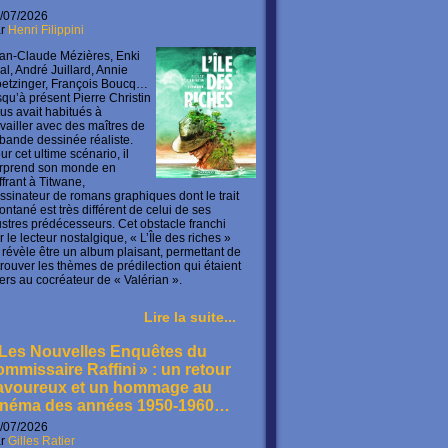
/07/2026
ar
Henri Filippini
an-Claude Mézières, Enki
lal, André Juillard, Annie
etzinger, François Boucq…
squ’à présent Pierre Christin
us avait habitués à
availler avec des maîtres de
 bande dessinée réaliste.
ur cet ultime scénario, il
rprend son monde en
offrant à Titwane,
ssinateur de romans graphiques dont le trait
ontané est très différent de celui de ses
lustres prédécesseurs. Cet obstacle franchi
r le lecteur nostalgique, « L’Île des riches »
 révèle être un album plaisant, permettant de
trouver les thèmes de prédilection qui étaient
ers au cocréateur de « Valérian ».
Lire la suite...
 Les Nouvelles Enquêtes du
ommissaire Raffini » : un retour
avoureux et un hommage au
inéma des années 1950-1960…
/07/2026
ar
Gilles Ratier