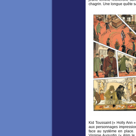
chagrin. Une longue quête sa
Kid Toussaint (« Holly Ann 
aux personnages impressionn
face au système en place. 
Virginie Augustin (« Alim le