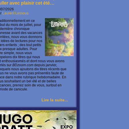
uller avec plaisir cet été…
/07/2026
ar
Laurent Lessous
aditionnellement en ce
but du mois de juillet, pour
 dernière chronique
unesse avant des vacances
ritées, nous vous donnons
 idées de lectures pour nos
ers enfants ; des tout petits
x presque adultes. Pour
ire simple, nous vous
ppelons dix titres qui nous
t enthousiasmés et dont nous vous avons
rlés sur
BDzoom.com
depuis janvier,
xquels nous ajoutons dix titres récents que
us ne vous avons pas présentés faute de
ace dans notre rubrique hebdomadaire. En
us souhaitant un bel été et de belles
cances, prenez soin de vous, surtout en
riode de canicule.
Lire la suite...