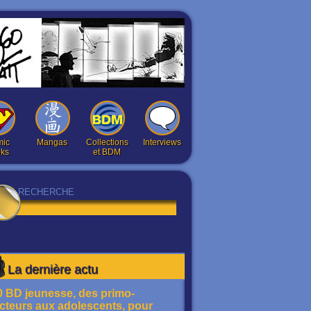
ic
Mangas
Collections
Interviews
ks
et BDM
La dernière actu
0 BD jeunesse, des primo-
ecteurs aux adolescents, pour