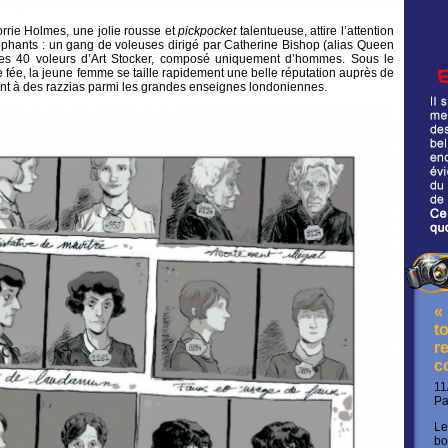
orrie Holmes, une jolie rousse et
pickpocket
talentueuse, attire l’attention
phants : un gang de voleuses dirigé par Catherine Bishop (alias Queen
 des 40 voleurs d’Art Stocker, composé uniquement d’hommes. Sous le
de fée, la jeune femme se taille rapidement une belle réputation auprès de
nt à des razzias parmi les grandes enseignes londoniennes.
«
t
re
c
11
P
Le
bo