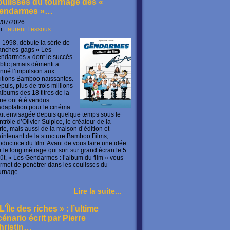
oulisses du tournage des «
endarmes »…
/07/2026
ar
Laurent Lessous
 1998, débute la série de
anches-gags « Les
ndarmes » dont le succès
blic jamais démenti a
nné l’impulsion aux
itions Bamboo naissantes.
puis, plus de trois millions
albums des 18 titres de la
rie ont été vendus.
adaptation pour le cinéma
ait envisagée depuis quelque temps sous le
ntrôle d’Olivier Sulpice, le créateur de la
rie, mais aussi de la maison d’édition et
intenant de la structure Bamboo Films,
oductrice du film. Avant de vous faire une idée
r le long métrage qui sort sur grand écran le 5
ût, « Les Gendarmes : l’album du film » vous
rmet de pénétrer dans les coulisses du
urnage.
Lire la suite...
L’Île des riches » : l’ultime
cénario écrit par Pierre
hristin…