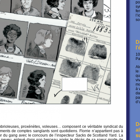
po
sy
fe
l’
so
D
l
10
P
Al
le
qu
vi
mo
à 
da
pa
d’
D
brioleuses, proxénètes, voleuses… composent ce véritable syndicat du
a
ements de comptes sanglants sont quotidiens. Florrie n’appartient pas à
s
eur du gang avec le concours de l’inspecteur Sacks de Scotland Yard. La
neveu, enlevé dans son berceau après le décès de sa soeur morte de