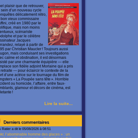
el plaisir que de retrouver,
 sein d’un nouveau cycle
enquêtes délicatement rétro,
 bon vieux commissaire
ffini, créé en 1980 par le
olifique, mais non moins
lentueux, scénariste
dolphe et par le célèbre
ssinateur Jacques
rrandez, relayé à partir de
95 par Christian Maucler ! Toujours aussi
ugon, mais conduisant ses investigations
ec calme et obstination, il est désormais
sisté par une charmante équipière — elle
mplace son fidèle adjoint Morlaine qui a pris
 retraite — pour éclaircir le contexte de la
rt d’une actrice sur le tournage du film de
ngsters « La Poupée sans tête ». Horrible
cident ou homicide, l’affaire, entre faux-
mblants, glamour et décors de cinéma, est
letante !
Lire la suite...
Derniers commentaires
s Ratier a dit le 05/08/2026 à 08:51
kr, l’abominable homme des glaces » : un