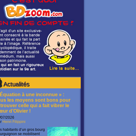
Actualités
 Équation à une inconnue » :
ous les moyens sont bons pour
trouver celle qui a fait vibrer le
œur d’Olivier !
/07/2026
ar
Henri Filippini
s habitants d’un gros bourg
urguignon se mobilisent