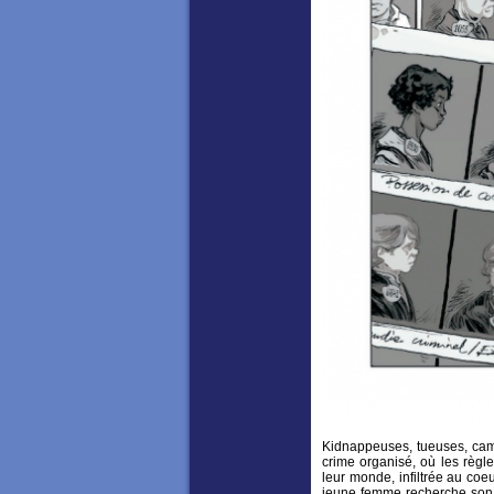
Kidnappeuses, tueuses, cam
crime organisé, où les règl
leur monde, infiltrée au co
jeune femme recherche son 