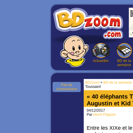
Actualités
BD de la
semaine
BDZoom
>
BD de la semaine
Pas de
Toussaint
commentaire
« 40 éléphants T1
Augustin et Kid
04/12/2017
Par
Henri Filippini
Entre les XIXe et l