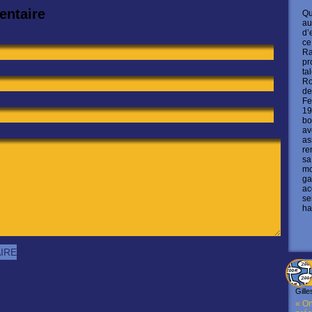
entaire
Qu
au
d’
ce
Ra
pr
ta
Ro
de
Fe
19
bo
av
as
re
sa
mo
ga
ac
se
ha
Gille
« On