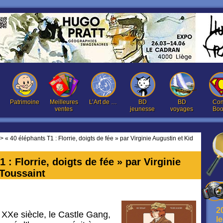
Patrimoine
Meilleures
L’Art de …
BD
BD
Com
ventes
jeunesse
voyages
Boo
> « 40 éléphants T1 : Florrie, doigts de fée » par Virginie Augustin et Kid
 : Florrie, doigts de fée » par Virginie
 Toussaint
2
e XXe siècle, le Castle Gang,
l