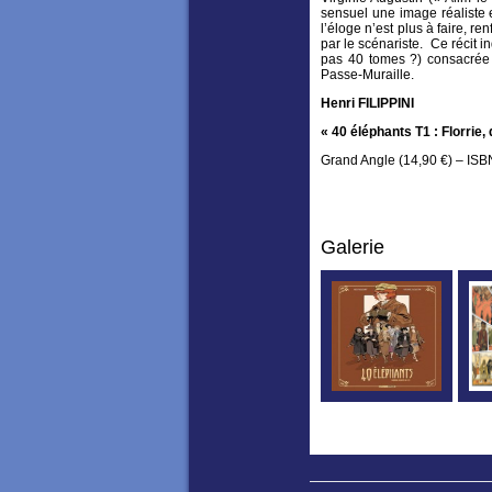
sensuel une image réaliste 
l’éloge n’est plus à faire, 
par le scénariste. Ce récit 
pas 40 tomes ?) consacrée 
Passe-Muraille.
Henri FILIPPINI
« 40 éléphants T1 : Florrie,
Grand Angle (14,90 €) – ISB
Galerie