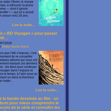
ur aider Olivier, le myope
mpa, à retrouver la jeune
mme — dont il ignore
identité ! — qui lui a avoué
n amour voici 26 ans.
Lire la suite...
ix « BD Voyages » pour passer
’été…
/07/2026
ar
Didier Quella-Guyot
ors que l’été s’impose, c’est
 moment de re-conseiller
elques albums qui nous ont
vement marqué ces derniers
is : dix titres pour continuer
voyager dans l’espace et
ns le temps, à l’abri sous un
rasol ou dans la fraicheur
un matin…
Lire la suite...
e la bande dessinée au film : un
lbum pour mieux comprendre le
uccès de la série et connaître les