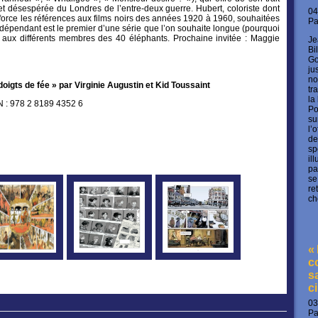
et désespérée du Londres de l’entre-deux guerre. Hubert, coloriste dont
04
renforce les références aux films noirs des années 1920 à 1960, souhaitées
P
indépendant est le premier d’une série que l’on souhaite longue (pourquoi
aux différents membres des 40 éléphants. Prochaine invitée : Maggie
Je
Bi
Go
ju
no
 doigts de fée » par Virginie Augustin et Kid Toussaint
tr
la
N : 978 2 8189 4352 6
Po
su
l’
de
sp
il
pa
se
re
ch
«
c
s
c
03
P