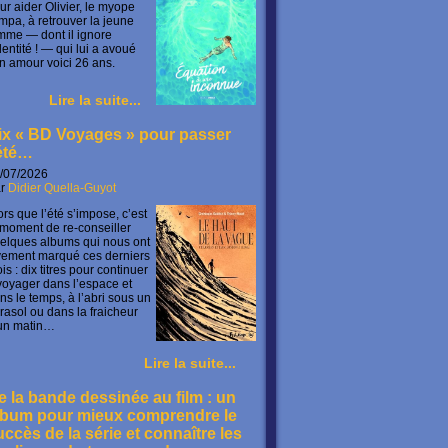
ur aider Olivier, le myope
mpa, à retrouver la jeune
mme — dont il ignore
identité ! — qui lui a avoué
n amour voici 26 ans.
Lire la suite...
ix « BD Voyages » pour passer
’été…
/07/2026
ar
Didier Quella-Guyot
ors que l’été s’impose, c’est
 moment de re-conseiller
elques albums qui nous ont
vement marqué ces derniers
is : dix titres pour continuer
voyager dans l’espace et
ns le temps, à l’abri sous un
rasol ou dans la fraicheur
un matin…
Lire la suite...
e la bande dessinée au film : un
lbum pour mieux comprendre le
uccès de la série et connaître les