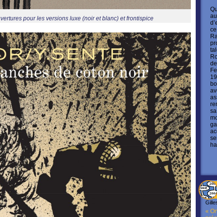
Qu
au
ertures pour les versions luxe (noir et blanc) et frontispice
d’
ce
Ra
pr
ta
Ro
de
Fe
19
bo
av
as
re
sa
mo
ga
ac
se
ha
Gille
« On