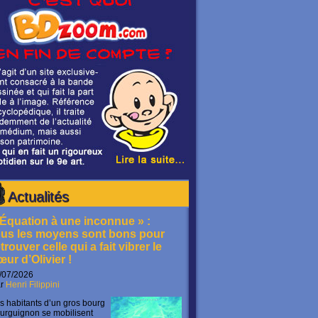
Actualités
 Équation à une inconnue » :
ous les moyens sont bons pour
trouver celle qui a fait vibrer le
œur d’Olivier !
/07/2026
ar
Henri Filippini
s habitants d’un gros bourg
urguignon se mobilisent