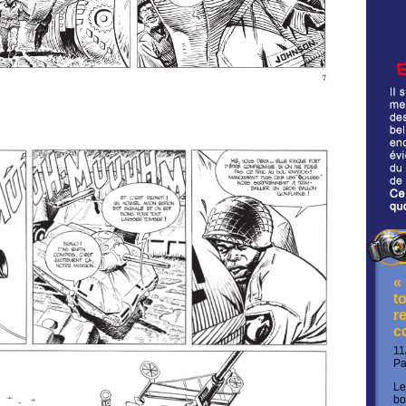
«
t
re
c
11
P
Le
bo