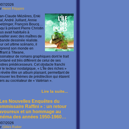
/07/2026
ar
Henri Filippini
an-Claude Mézières, Enki
lal, André Juillard, Annie
etzinger, François Boucq…
squ’à présent Pierre Christin
us avait habitués à
availler avec des maîtres de
 bande dessinée réaliste.
ur cet ultime scénario, il
rprend son monde en
offrant à Titwane,
ssinateur de romans graphiques dont le trait
ontané est très différent de celui de ses
lustres prédécesseurs. Cet obstacle franchi
r le lecteur nostalgique, « L’Île des riches »
 révèle être un album plaisant, permettant de
trouver les thèmes de prédilection qui étaient
ers au cocréateur de « Valérian ».
Lire la suite...
 Les Nouvelles Enquêtes du
ommissaire Raffini » : un retour
avoureux et un hommage au
inéma des années 1950-1960…
/07/2026
ar
Gilles Ratier