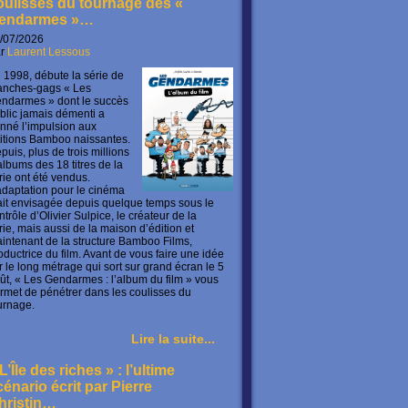
oulisses du tournage des «
endarmes »…
/07/2026
ar
Laurent Lessous
 1998, débute la série de
anches-gags « Les
ndarmes » dont le succès
blic jamais démenti a
nné l’impulsion aux
itions Bamboo naissantes.
puis, plus de trois millions
albums des 18 titres de la
rie ont été vendus.
adaptation pour le cinéma
ait envisagée depuis quelque temps sous le
ntrôle d’Olivier Sulpice, le créateur de la
rie, mais aussi de la maison d’édition et
intenant de la structure Bamboo Films,
oductrice du film. Avant de vous faire une idée
r le long métrage qui sort sur grand écran le 5
ût, « Les Gendarmes : l’album du film » vous
rmet de pénétrer dans les coulisses du
urnage.
Lire la suite...
L’Île des riches » : l’ultime
cénario écrit par Pierre
hristin…