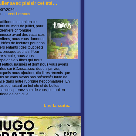
uller avec plaisir cet été…
/07/2026
ar
Laurent Lessous
aditionnellement en ce
but du mois de juillet, pour
 dernière chronique
unesse avant des vacances
ritées, nous vous donnons
 idées de lectures pour nos
ers enfants ; des tout petits
x presque adultes. Pour
ire simple, nous vous
ppelons dix titres qui nous
t enthousiasmés et dont nous vous avons
rlés sur
BDzoom.com
depuis janvier,
xquels nous ajoutons dix titres récents que
us ne vous avons pas présentés faute de
ace dans notre rubrique hebdomadaire. En
us souhaitant un bel été et de belles
cances, prenez soin de vous, surtout en
riode de canicule.
Lire la suite...