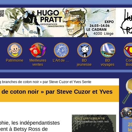
Patrimoine
Meilleures
L’Art de …
BD
BD
Com
ventes
jeunesse
voyages
Boo
q branches de coton noir » par Steve Cuzor et Yves Sente
 de coton noir » par Steve Cuzor et Yves
hie, les indépendantistes
2
ent à Betsy Ross de
l