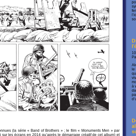
po
sy
fe
l’
so
D
l
10
P
Al
le
qu
vi
mo
à 
da
pa
d’
D
a
onnues (la série « Band of Brothers » ; le film « Monuments Men » par
s
i sur les écrans en 2014 qu’après le démarrage créatif de cet album) et