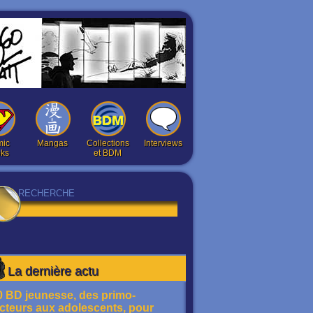
ic
Mangas
Collections
Interviews
ks
et BDM
La dernière actu
0 BD jeunesse, des primo-
ecteurs aux adolescents, pour