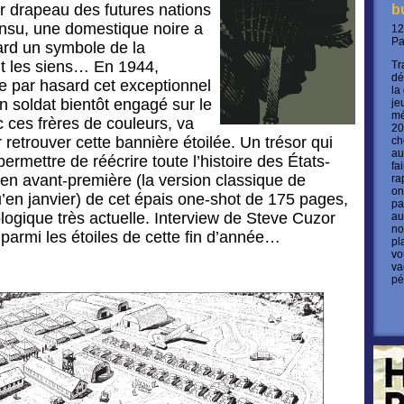
r drapeau des futures nations
b
insu, une domestique noire a
12
P
ard un symbole de la
nt les siens… En 1944,
Tr
dé
 par hasard cet exceptionnel
la
un soldat bientôt engagé sur le
je
mé
 ces frères de couleurs, va
20
 retrouver cette bannière étoilée. Un trésor qui
ch
au
 permettre de réécrire toute l’histoire des États-
fa
n avant-première (la version classique de
ra
on
u’en janvier) de cet épais one-shot de 175 pages,
pa
logique très actuelle. Interview de Steve Cuzor
au
no
 parmi les étoiles de cette fin d’année…
pl
vo
va
pé