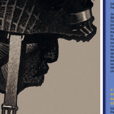
04
P
Je
Bi
Go
ju
no
tr
la
Po
su
l’
de
sp
il
pa
se
re
ch
«
c
s
c
03
P