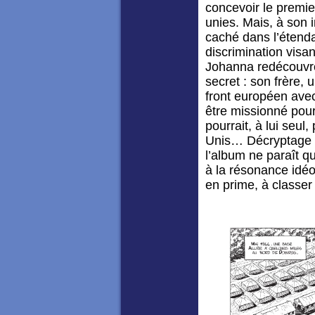
concevoir le premie
unies. Mais, à son 
caché dans l’étend
discrimination visa
Johanna redécouvre
secret : son frère, 
front européen avec
être missionné pour
pourrait, à lui seul,
Unis… Décryptage e
l’album ne paraît q
à la résonance idéo
en prime, à classer