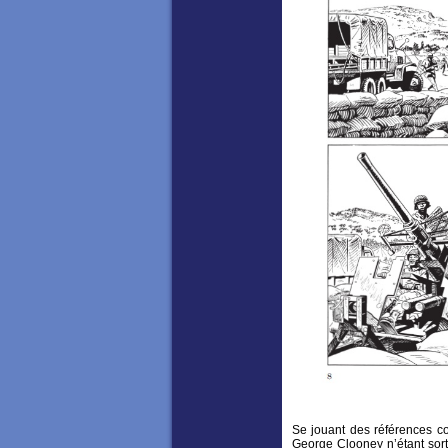
Se jouant des références c
George Clooney n’étant sort