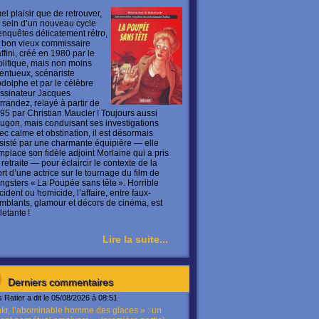
el plaisir que de retrouver,
 sein d’un nouveau cycle
enquêtes délicatement rétro,
 bon vieux commissaire
ffini, créé en 1980 par le
olifique, mais non moins
lentueux, scénariste
dolphe et par le célèbre
ssinateur Jacques
rrandez, relayé à partir de
95 par Christian Maucler ! Toujours aussi
ugon, mais conduisant ses investigations
ec calme et obstination, il est désormais
sisté par une charmante équipière — elle
mplace son fidèle adjoint Morlaine qui a pris
 retraite — pour éclaircir le contexte de la
rt d’une actrice sur le tournage du film de
ngsters « La Poupée sans tête ». Horrible
cident ou homicide, l’affaire, entre faux-
mblants, glamour et décors de cinéma, est
letante !
Lire la suite...
Derniers commentaires
s Ratier a dit le 05/08/2026 à 08:51
kr, l’abominable homme des glaces » : un