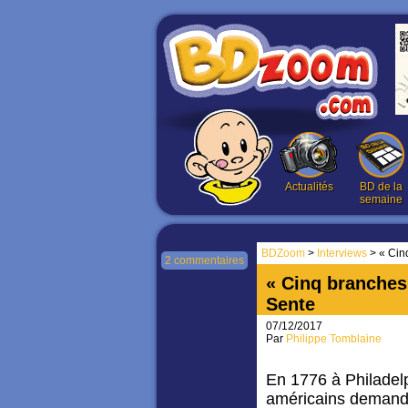
Actualités
BD de la
semaine
BDZoom
>
Interviews
> « Cin
2 commentaires
« Cinq branches
Sente
07/12/2017
Par
Philippe Tomblaine
En 1776 à Philadelp
américains demand