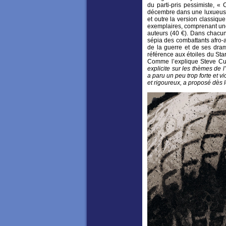
du parti-pris pessimiste, 
décembre dans une luxueuse v
et outre la version classiqu
exemplaires, comprenant une j
auteurs (40 €). Dans chacun 
sépia des combattants afro-a
de la guerre et de ses dram
référence aux étoiles du Star
Comme l’explique Steve Cu
explicite sur les thèmes de l
a paru un peu trop forte et v
et rigoureux, a proposé dès l