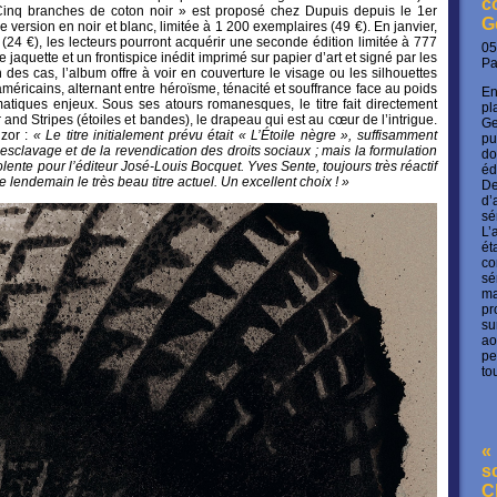
c
« Cinq branches de coton noir » est proposé chez Dupuis depuis le 1er
G
ersion en noir et blanc, limitée à 1 200 exemplaires (49 €). En janvier,
e (24 €), les lecteurs pourront acquérir une seconde édition limitée à 777
05
aquette et un frontispice inédit imprimé sur papier d’art et signé par les
P
des cas, l’album offre à voir en couverture le visage ou les silhouettes
méricains, alternant entre héroïsme, ténacité et souffrance face au poids
En
atiques enjeux. Sous ses atours romanesques, le titre fait directement
pl
 and Stripes (étoiles et bandes), le drapeau qui est au cœur de l’intrigue.
Ge
zor :
«
Le titre initialement prévu était « L’Étoile nègre », suffisamment
pu
’esclavage et de la revendication des droits sociaux ; mais la formulation
do
iolente pour l’éditeur José-Louis Bocquet. Yves Sente, toujours très réactif
éd
e lendemain le très beau titre actuel. Un excellent choix !
»
De
d’
sé
L’
ét
co
sé
ma
pr
su
ao
pe
to
« 
s
C