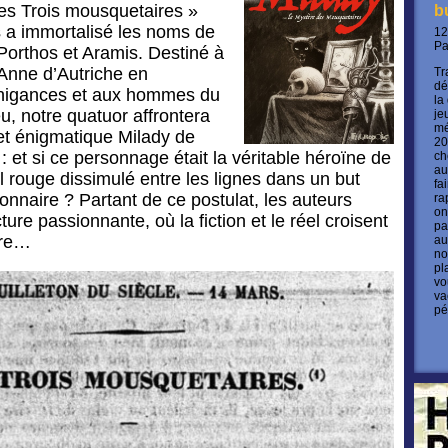
Les Trois mousquetaires »
b
a immortalisé les noms de
12
P
Porthos et Aramis. Destiné à
’Anne d’Autriche en
Tr
dé
nigances et aux hommes du
la
u, notre quatuor affrontera
je
mé
et énigmatique Milady de
20
 : et si ce personnage était la véritable héroïne de
ch
au
 fil rouge dissimulé entre les lignes dans un but
fa
ionnaire ? Partant de ce postulat, les auteurs
ra
on
ture passionnante, où la fiction et le réel croisent
pa
ère…
au
no
pl
vo
va
pé