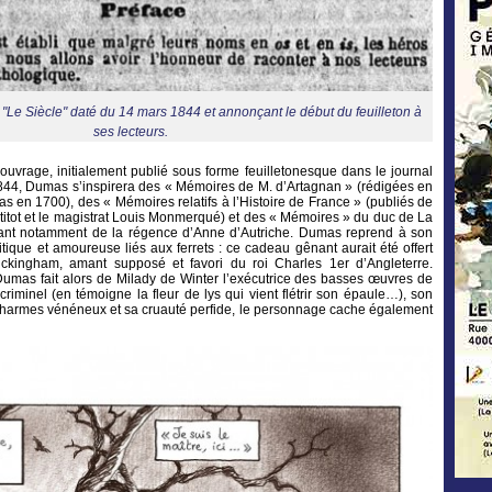
 "Le Siècle" daté du 14 mars 1844 et annonçant le début du feuilleton à
ses lecteurs.
 ouvrage, initialement publié sous forme feuilletonesque dans le journal
1844, Dumas s’inspirera des « Mémoires de M. d’Artagnan » (rédigées en
ras en 1700), des « Mémoires relatifs à l’Histoire de France » (publiés de
titot et le magistrat Louis Monmerqué) et des « Mémoires » du duc de La
ant notamment de la régence d’Anne d’Autriche. Dumas reprend à son
olitique et amoureuse liés aux ferrets : ce cadeau gênant aurait été offert
ckingham, amant supposé et favori du roi Charles 1er d’Angleterre.
umas fait alors de Milady de Winter l’exécutrice des basses œuvres de
riminel (en témoigne la fleur de lys qui vient flétrir son épaule…), son
charmes vénéneux et sa cruauté perfide, le personnage cache également