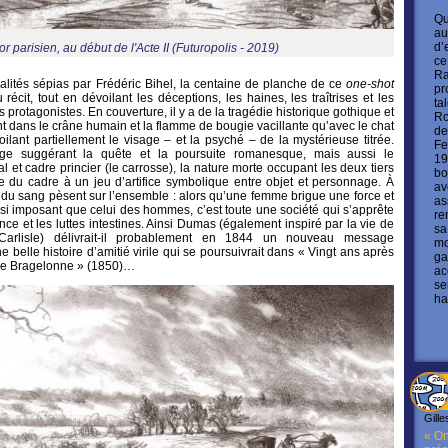
Qu
au
d’
r parisien, au début de l'Acte II (Futuropolis - 2019)
ce
Ra
nalités sépias par Frédéric Bihel, la centaine de planche de ce
one-shot
pr
récit, tout en dévoilant les déceptions, les haines, les traîtrises et les
ta
protagonistes. En couverture, il y a de la tragédie historique gothique et
Ro
 dans le crâne humain et la flamme de bougie vacillante qu’avec le chat
de
voilant partiellement le visage – et la psyché – de la mystérieuse titrée.
Fe
e suggérant la quête et la poursuite romanesque, mais aussi le
19
ral et cadre princier (le carrosse), la nature morte occupant les deux tiers
bo
e du cadre à un jeu d’artifice symbolique entre objet et personnage. À
av
ût du sang pèsent sur l’ensemble : alors qu’une femme brigue une force et
as
si imposant que celui des hommes, c’est toute une société qui s’apprête
re
nce et les luttes intestines. Ainsi Dumas (également inspiré par la vie de
sa
arlisle) délivrait-il probablement en 1844 un nouveau message
mo
e belle histoire d’amitié virile qui se poursuivrait dans « Vingt ans après
ga
 de Bragelonne » (1850)…
ac
se
ha
Gille
« On