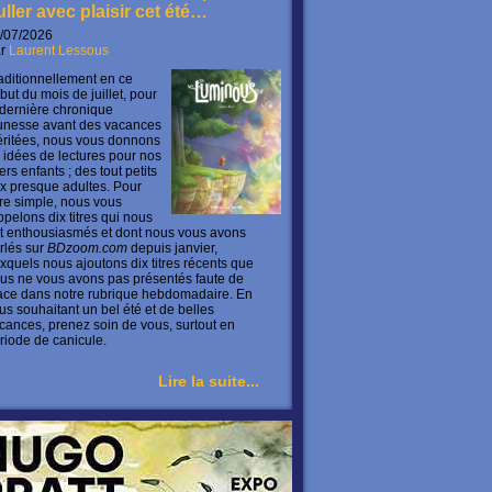
uller avec plaisir cet été…
/07/2026
ar
Laurent Lessous
aditionnellement en ce
but du mois de juillet, pour
 dernière chronique
unesse avant des vacances
ritées, nous vous donnons
 idées de lectures pour nos
ers enfants ; des tout petits
x presque adultes. Pour
ire simple, nous vous
ppelons dix titres qui nous
t enthousiasmés et dont nous vous avons
rlés sur
BDzoom.com
depuis janvier,
xquels nous ajoutons dix titres récents que
us ne vous avons pas présentés faute de
ace dans notre rubrique hebdomadaire. En
us souhaitant un bel été et de belles
cances, prenez soin de vous, surtout en
riode de canicule.
Lire la suite...