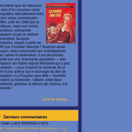
el plaisir que de retrouver,
 sein d’un nouveau cycle
enquêtes délicatement rétro,
 bon vieux commissaire
ffini, créé en 1980 par le
olifique, mais non moins
lentueux, scénariste
dolphe et par le célèbre
ssinateur Jacques
rrandez, relayé à partir de
95 par Christian Maucler ! Toujours aussi
ugon, mais conduisant ses investigations
ec calme et obstination, il est désormais
sisté par une charmante équipière — elle
mplace son fidèle adjoint Morlaine qui a pris
 retraite — pour éclaircir le contexte de la
rt d’une actrice sur le tournage du film de
ngsters « La Poupée sans tête ». Horrible
cident ou homicide, l’affaire, entre faux-
mblants, glamour et décors de cinéma, est
letante !
Lire la suite...
Derniers commentaires
s Ratier a dit le 05/08/2026 à 08:51
kr, l’abominable homme des glaces » : un