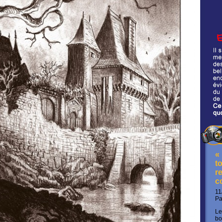
«
t
re
c
11
P
Le
bo