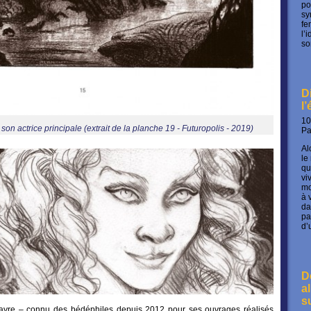
po
sy
fe
l’
so
D
l
10
son actrice principale (extrait de la planche 19 - Futuropolis - 2019)
P
Al
le
qu
vi
mo
à 
da
pa
d’
D
a
s
enayre – connu des bédéphiles depuis 2012 pour ses ouvrages réalisés