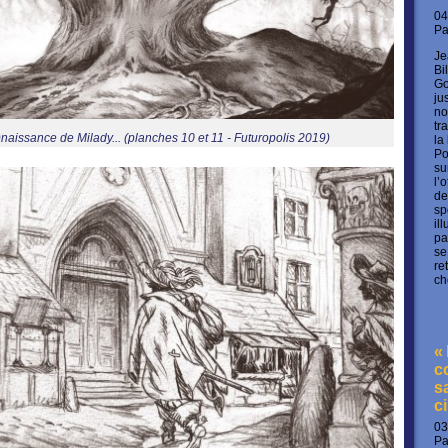
04
P
Je
Bi
Go
ju
no
tr
naissance de Milady... (planches 10 et 11 - Futuropolis 2019)
la
Po
su
l’
de
sp
il
pa
se
re
ch
«
c
s
c
03
P