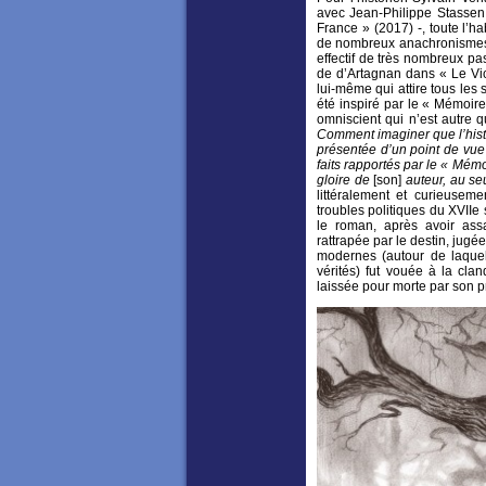
avec Jean-Philippe Stassen a
France » (2017) -, toute l’ha
de nombreux anachronismes e
effectif de très nombreux p
de d’Artagnan dans « Le Vi
lui-même qui attire tous les
été inspiré par le « Mémoir
omniscient qui n’est autre 
Comment imaginer que l’histoi
présentée d’un point de vue 
faits rapportés par le « Mémo
gloire de
[son]
auteur, au seu
littéralement et curieusem
troubles politiques du XVIIe 
le roman, après avoir ass
rattrapée par le destin, jug
modernes (autour de laquell
vérités) fut vouée à la cla
laissée pour morte par son p