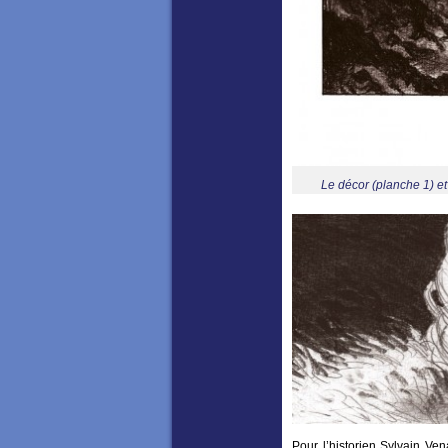
Le décor (planche 1) et 
Pour l’historien Sylvain V