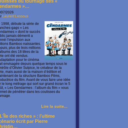
oulisses du tournage des «
endarmes »…
/07/2026
ar
Laurent Lessous
 1998, débute la série de
anches-gags « Les
ndarmes » dont le succès
blic jamais démenti a
nné l’impulsion aux
itions Bamboo naissantes.
puis, plus de trois millions
albums des 18 titres de la
rie ont été vendus.
adaptation pour le cinéma
ait envisagée depuis quelque temps sous le
ntrôle d’Olivier Sulpice, le créateur de la
rie, mais aussi de la maison d’édition et
intenant de la structure Bamboo Films,
oductrice du film. Avant de vous faire une idée
r le long métrage qui sort sur grand écran le 5
ût, « Les Gendarmes : l’album du film » vous
rmet de pénétrer dans les coulisses du
urnage.
Lire la suite...
L’Île des riches » : l’ultime
cénario écrit par Pierre
hristin…