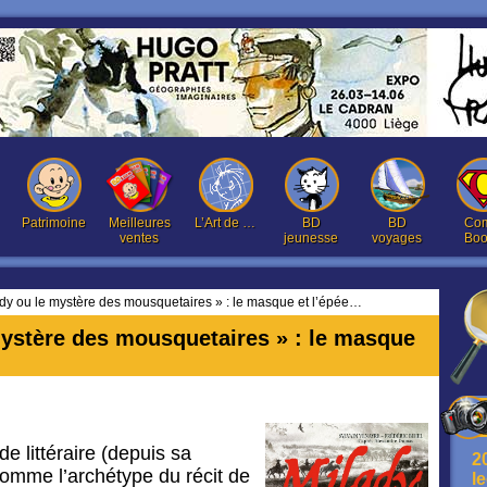
Patrimoine
Meilleures
L’Art de …
BD
BD
Com
ventes
jeunesse
voyages
Boo
dy ou le mystère des mousquetaires » : le masque et l’épée…
mystère des mousquetaires » : le masque
e littéraire (depuis sa
2
comme l’archétype du récit de
l