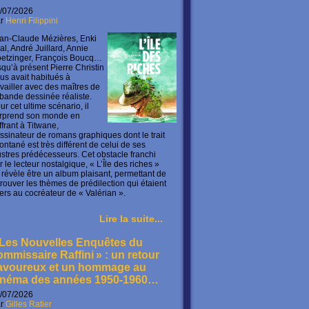
/07/2026
ar
Henri Filippini
an-Claude Mézières, Enki
lal, André Juillard, Annie
etzinger, François Boucq…
squ’à présent Pierre Christin
us avait habitués à
availler avec des maîtres de
 bande dessinée réaliste.
ur cet ultime scénario, il
rprend son monde en
offrant à Titwane,
ssinateur de romans graphiques dont le trait
ontané est très différent de celui de ses
lustres prédécesseurs. Cet obstacle franchi
r le lecteur nostalgique, « L’Île des riches »
 révèle être un album plaisant, permettant de
trouver les thèmes de prédilection qui étaient
ers au cocréateur de « Valérian ».
Lire la suite...
 Les Nouvelles Enquêtes du
ommissaire Raffini » : un retour
avoureux et un hommage au
inéma des années 1950-1960…
/07/2026
ar
Gilles Ratier