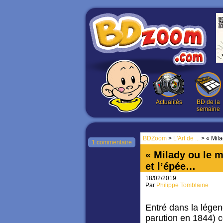
Actualités
BD de la
semaine
BDZoom
>
L'Art de ...
> « Mila
1 commentaire
« Milady ou le 
et l’épée…
18/02/2019
Par
Philippe Tomblaine
Entré dans la légend
parution en 1844) 