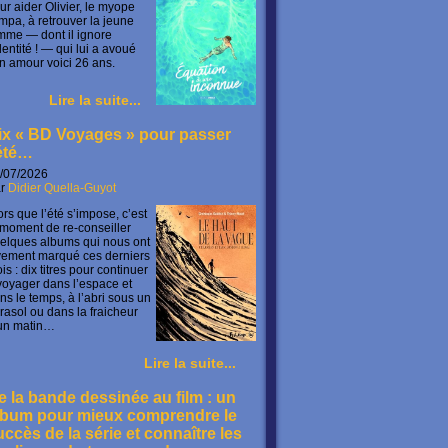
ur aider Olivier, le myope
mpa, à retrouver la jeune
mme — dont il ignore
identité ! — qui lui a avoué
n amour voici 26 ans.
Lire la suite...
ix « BD Voyages » pour passer
’été…
/07/2026
ar
Didier Quella-Guyot
ors que l’été s’impose, c’est
 moment de re-conseiller
elques albums qui nous ont
vement marqué ces derniers
is : dix titres pour continuer
voyager dans l’espace et
ns le temps, à l’abri sous un
rasol ou dans la fraicheur
un matin…
Lire la suite...
e la bande dessinée au film : un
lbum pour mieux comprendre le
uccès de la série et connaître les