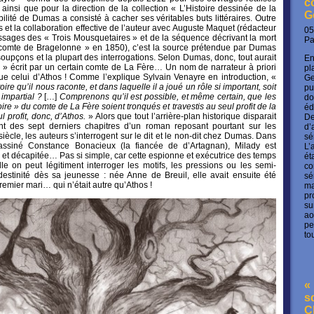
c
insi que pour la direction de la collection « L’Histoire dessinée de la
G
bilité de Dumas a consisté à cacher ses véritables buts littéraires. Outre
t la collaboration effective de l’auteur avec Auguste Maquet (rédacteur
05
assages des « Trois Mousquetaires » et de la séquence décrivant la mort
P
comte de Bragelonne » en 1850), c’est la source prétendue par Dumas
 soupçons et la plupart des interrogations. Selon Dumas, donc, tout aurait
En
e » écrit par un certain comte de La Fère… Un nom de narrateur à priori
pl
que celui d’Athos ! Comme l’explique Sylvain Venayre en introduction, «
Ge
re qu’il nous raconte, et dans laquelle il a joué un rôle si important, soit
pu
impartial ?
[…]
Comprenons qu’il est possible, et même certain, que les
do
ire » du comte de La Fère soient tronqués et travestis au seul profit de la
éd
l profit, donc, d’Athos.
» Alors que tout l’arrière-plan historique disparait
De
ent des sept derniers chapitres d’un roman reposant pourtant sur les
d’
siècle, les auteurs s’interrogent sur le dit et le non-dit chez Dumas. Dans
sé
assiné Constance Bonacieux (la fiancée de d’Artagnan), Milady est
L’
ée et décapitée… Pas si simple, car cette espionne et exécutrice des temps
ét
e on peut légitiment interroger les motifs, les pressions ou les semi-
co
ndestinité dès sa jeunesse : née Anne de Breuil, elle avait ensuite été
sé
remier mari… qui n’était autre qu’Athos !
ma
pr
su
ao
pe
to
« 
s
C