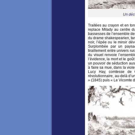
Un déco
Traitées au crayon et en to
replace Milady au centre du 
bassesses de l’ensemble des 
du drame shakespearien, tant
noir, l’épée ou le miroir dé
Surplombée par un paysag
tiraillement entre univers ru
du visuel renvoie l’ensembl
l’évidence, la mort et le go
un pouvoir de séduction aus
à faire sa mue, dans la viole
Lucy Hay, comtesse de C
révolutionnaire, au-delà d’un
» (1845) puis « Le Vicomte