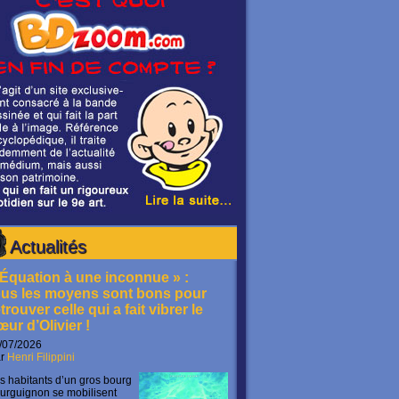
Actualités
 Équation à une inconnue » :
ous les moyens sont bons pour
trouver celle qui a fait vibrer le
œur d’Olivier !
/07/2026
ar
Henri Filippini
s habitants d’un gros bourg
urguignon se mobilisent