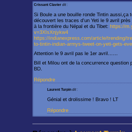
Crissant Clavier
dit :
Si Boule a une bouille ronde Tintin aussi,ça
découvert les traces d’un Yeti le 9 avril pr
à la frontière du Népal et du Tibet:
https://m
v=3XIsXnjykw4
https://indianexpress.com/article/trending/tr
to-tintin-indian-armys-tweet-on-yeti-gets-ev
Attention le 9 avril pas le 1er avril……
Bill et Milou ont de la concurrence question 
BD.
Répondre
Laurent Turpin
dit :
Génial et drolissime ! Bravo ! LT
Répondre