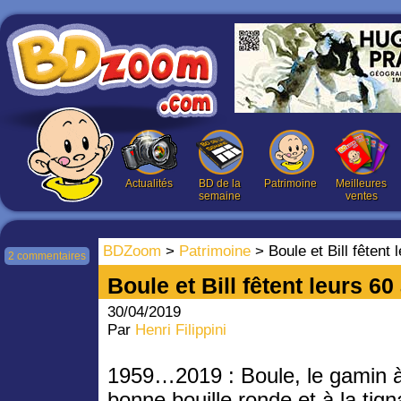
Actualités
BD de la
Patrimoine
Meilleures
semaine
ventes
BDZoom
>
Patrimoine
> Boule et Bill fêtent
2 commentaires
Boule et Bill fêtent leurs 6
30/04/2019
Par
Henri Filippini
1959…2019 : Boule, le gamin à
bonne bouille ronde et à la tig