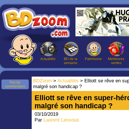
Actualités
BD de la
Patrimoine
Meilleures
semaine
ventes
BDZoom
>
Actualités
> Elliott se rêve en sup
Pas de
malgré son handicap ?
commentaire
Elliott se rêve en super-héros
malgré son handicap ?
03/10/2019
Par
Laurent Lessous