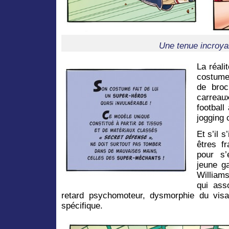
Une tenue incroya
La réali
costume 
de broc
carreau
footbal
jogging 
Et s’il 
êtres f
pour s’
jeune g
William
qui ass
retard psychomoteur, dysmorphie du visa
spécifique.