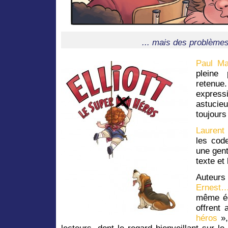
... mais des problème
Paul Ma
pleine
retenue
express
astuci
toujours
Laurent 
les cod
une gent
texte et 
Auteu
Ernest
même éd
offrent
héros
»,