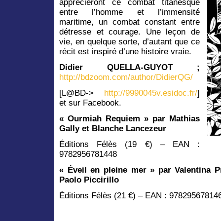
apprécieront ce combat titanesque
entre l’homme et l’immensité
maritime, un combat constant entre
détresse et courage. Une leçon de
vie, en quelque sorte, d’autant que ce
récit est inspiré d’une histoire vraie.
Didier QUELLA-GUYOT ;
http://bdzoom.com/author/DidierQG/
[L@BD->
http://9990045v.esidoc.fr/
]
et sur Facebook.
« Ourmiah Requiem » par Mathias
Gally et Blanche Lancezeur
Éditions Félès (19 €) – EAN :
9782956781448
«
Éveil en pleine mer » par Valentina Pr
Paolo Piccirillo
Éditions Félès (21 €) – EAN : 97829567814