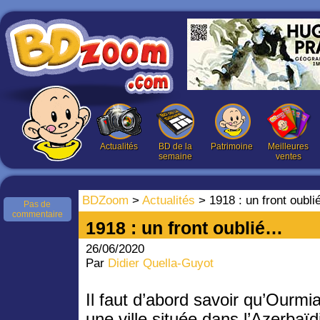
Actualités
BD de la
Patrimoine
Meilleures
semaine
ventes
BDZoom
>
Actualités
> 1918 : un front oubl
Pas de
commentaire
1918 : un front oublié…
26/06/2020
Par
Didier Quella-Guyot
Il faut d’abord savoir qu’Ourmi
une ville située dans l’Azerbaïd