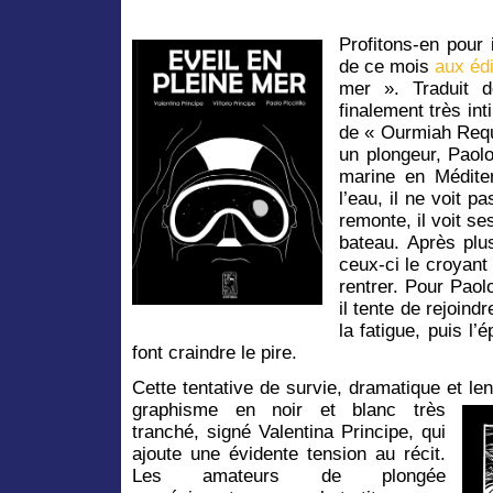
Profitons-en pour 
de ce mois
aux éd
mer ». Traduit de
finalement très in
de « Ourmiah Requ
un plongeur, Paolo
marine en Médite
l’eau, il ne voit p
remonte, il voit se
bateau. Après plu
ceux-ci le croyant
rentrer. Pour Paol
il tente de rejoind
la fatigue, puis l’
font craindre le pire.
Cette tentative de survie, dramatique et lent
graphisme en noir et blanc très
tranché, signé Valentina Principe, qui
ajoute une évidente tension au récit.
Les amateurs de plongée