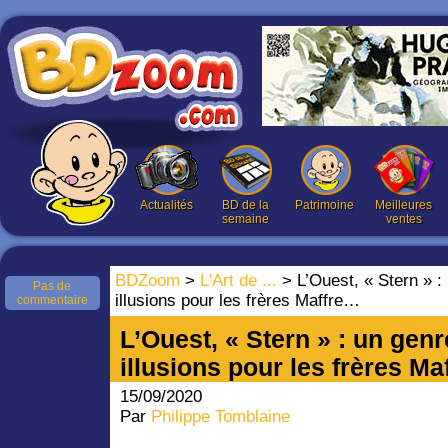
Actualités
BD de la
Patrimoine
Meilleures
semaine
ventes
BDZoom
>
L'Art de ...
> L’Ouest, « Stern » :
Pas de
illusions pour les frères Maffre…
commentaire
L’Ouest, « Stern » : un genr
illusions pour les frères M
15/09/2020
Par
Philippe Tomblaine