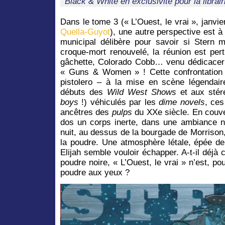
Black & White en exclusivité pour la librai
Dans le tome 3 (« L’Ouest, le vrai », janvi
Quella-Guyot
), une autre perspective est à
municipal délibère pour savoir si Stern m
croque-mort renouvelé, la réunion est pert
gâchette, Colorado Cobb… venu dédicacer u
« Guns & Women » ! Cette confrontation 
pistolero – à la mise en scène légendai
débuts des
Wild West Shows
et aux stér
boys
!) véhiculés par les
dime novels
, ces
ancêtres des
pulps
du XXe siècle. En couv
dos un corps inerte, dans une ambiance n
nuit, au dessus de la bourgade de Morrison, 
la poudre. Une atmosphère létale, épée de
Elijah semble vouloir échapper. A-t-il déjà
poudre noire, « L’Ouest, le vrai » n’est, p
poudre aux yeux ?