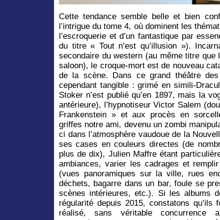
Cette tendance semble belle et bien con
l’intrigue du tome 4, où dominent les thémat
l’escroquerie et d’un fantastique par essen
du titre « Tout n’est qu’illusion »). Incar
secondaire du western (au même titre que l
saloon), le croque-mort est de nouveau cata
de la scène. Dans ce grand théâtre des
cependant tangible : grimé en simili-Drac
Stoker n’est publié qu’en 1897, mais la vo
antérieure), l’hypnotiseur Victor Salem (dou
Frankenstein » et aux procès en sorcell
griffes notre ami, devenu un zombi manipulab
ci dans l’atmosphère vaudoue de la Nouvelle
ses cases en couleurs directes (de nombr
plus de dix), Julien Maffre étant particuliè
ambiances, varier les cadrages et remplir
(vues panoramiques sur la ville, rues e
déchets, bagarre dans un bar, foule se pre
scènes intérieures, etc.). Si les albums 
régularité depuis 2015, constatons qu’ils 
réalisé, sans véritable concurrence 