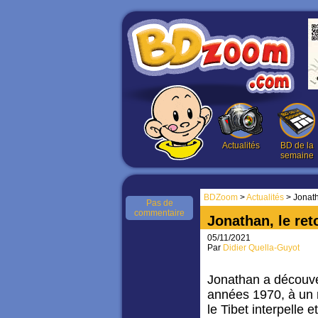
Actualités
BD de la
semaine
BDZoom
>
Actualités
> Jonatha
Pas de
commentaire
Jonathan, le reto
05/11/2021
Par
Didier Quella-Guyot
Jonathan a découve
années 1970, à un
le Tibet interpelle 