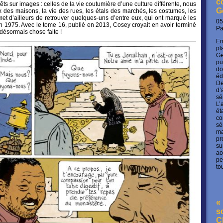
c
ts sur images : celles de la vie coutumière d’une culture différente, nous
G
x des maisons, la vie des rues, les étals des marchés, les costumes, les
t d’ailleurs de retrouver quelques-uns d’entre eux, qui ont marqué les
05
n 1975. Avec le tome 16, publié en 2013, Cosey croyait en avoir terminé
P
désormais chose faite !
En
pl
Ge
pu
do
éd
De
d’
sé
L’
ét
co
sé
ma
pr
su
ao
pe
to
« 
s
C