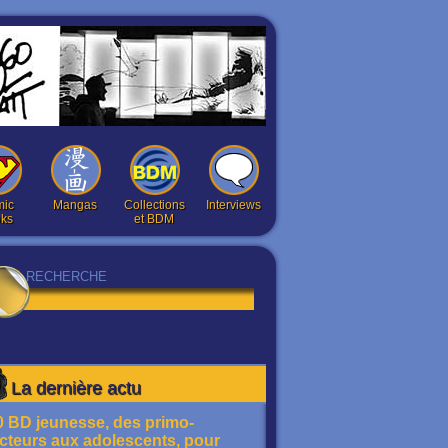
ic
Mangas
Collections
Interviews
ks
et BDM
La dernière actu
0 BD jeunesse, des primo-
ecteurs aux adolescents, pour