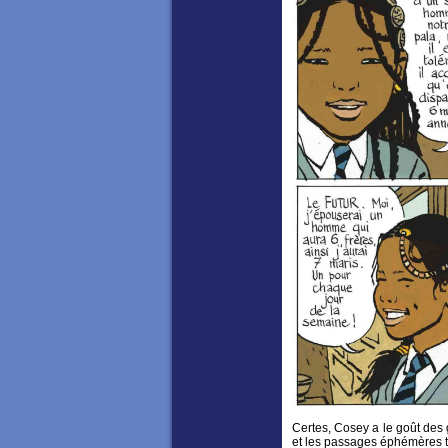
Certes, Cosey a le goût de
et les passages éphémères t