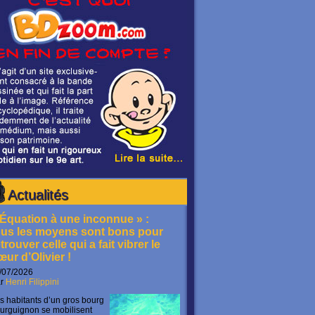
Actualités
 Équation à une inconnue » :
ous les moyens sont bons pour
trouver celle qui a fait vibrer le
œur d’Olivier !
/07/2026
ar
Henri Filippini
s habitants d’un gros bourg
urguignon se mobilisent