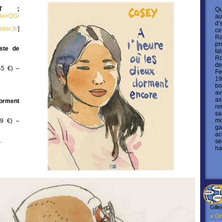
YOT ;
Qu
dierQG/
au
d’
doc.fr/
]
ce
Ra
pr
ste de
ta
Ro
de
45 €) –
Fe
19
bo
av
as
dorment
re
sa
mo
49 €) –
ga
ac
1
se
ha
Gille
« On