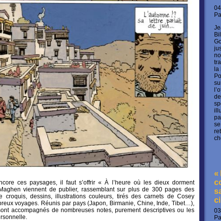
04
P
Je
Bi
Go
ju
no
tr
la
Po
su
l’
de
sp
il
pa
se
re
ch
«
c
core ces paysages, il faut s’offrir « À l’heure où les dieux dorment
 Maghen viennent de publier, rassemblant sur plus de 300 pages des
s
 croquis, dessins, illustrations couleurs, tirés des carnets de Cosey
c
reux voyages. Réunis par pays (Japon, Birmanie, Chine, Inde, Tibet…),
sont accompagnés de nombreuses notes, purement descriptives ou les
03
rsonnelle.
P