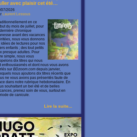
uller avec plaisir cet été…
/07/2026
ar
Laurent Lessous
aditionnellement en ce
but du mois de juillet, pour
 dernière chronique
unesse avant des vacances
ritées, nous vous donnons
 idées de lectures pour nos
ers enfants ; des tout petits
x presque adultes. Pour
ire simple, nous vous
ppelons dix titres qui nous
t enthousiasmés et dont nous vous avons
rlés sur
BDzoom.com
depuis janvier,
xquels nous ajoutons dix titres récents que
us ne vous avons pas présentés faute de
ace dans notre rubrique hebdomadaire. En
us souhaitant un bel été et de belles
cances, prenez soin de vous, surtout en
riode de canicule.
Lire la suite...