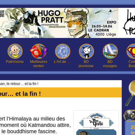
Patrimoine
Meilleures
L’Art de …
BD
BD
Com
ventes
jeunesse
voyages
Boo
n, le retour… et la fin !
ur… et la fin !
rt l’Himalaya au milieu des
 moment où Katmandou attire,
2
et le bouddhisme fascine.
l