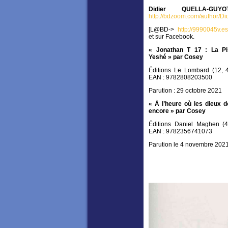
Didier QUELLA-GU
http://bdzoom.com/author/Di
[L@BD->
http://9990045v.esi
et sur Facebook.
« Jonathan T 17 : La Pi
Yeshé » par Cosey
Éditions Le Lombard (12, 
EAN : 9782808203500
Parution : 29 octobre 2021
« À l’heure où les dieux 
encore » par Cosey
Éditions Daniel Maghen (
EAN : 9782356741073
Parution le 4 novembre 202