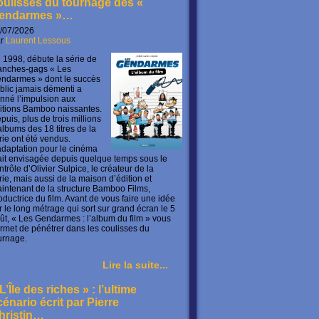
oulisses du tournage des «
endarmes »…
/07/2026
ar
Laurent Lessous
 1998, débute la série de
anches-gags « Les
ndarmes » dont le succès
blic jamais démenti a
nné l’impulsion aux
itions Bamboo naissantes.
puis, plus de trois millions
albums des 18 titres de la
rie ont été vendus.
adaptation pour le cinéma
ait envisagée depuis quelque temps sous le
ntrôle d’Olivier Sulpice, le créateur de la
rie, mais aussi de la maison d’édition et
intenant de la structure Bamboo Films,
oductrice du film. Avant de vous faire une idée
r le long métrage qui sort sur grand écran le 5
ût, « Les Gendarmes : l’album du film » vous
rmet de pénétrer dans les coulisses du
urnage.
Lire la suite...
L’Île des riches » : l’ultime
cénario écrit par Pierre
hristin…