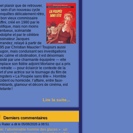
el plaisir que de retrouver,
 sein d’un nouveau cycle
enquêtes délicatement rétro,
 bon vieux commissaire
ffini, créé en 1980 par le
olifique, mais non moins
lentueux, scénariste
dolphe et par le célèbre
ssinateur Jacques
rrandez, relayé à partir de
95 par Christian Maucler ! Toujours aussi
ugon, mais conduisant ses investigations
ec calme et obstination, il est désormais
sisté par une charmante équipière — elle
mplace son fidèle adjoint Morlaine qui a pris
 retraite — pour éclaircir le contexte de la
rt d’une actrice sur le tournage du film de
ngsters « La Poupée sans tête ». Horrible
cident ou homicide, l’affaire, entre faux-
mblants, glamour et décors de cinéma, est
letante !
Lire la suite...
Derniers commentaires
s Ratier a dit le 05/08/2026 à 08:51
kr, l’abominable homme des glaces » : un