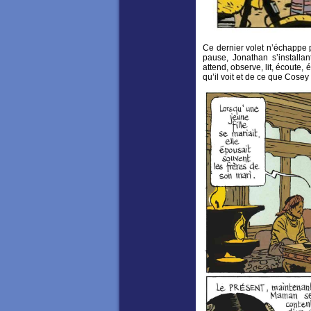
Ce dernier volet n’échappe 
pause, Jonathan s’installa
attend, observe, lit, écoute
qu’il voit et de ce que Cosey 