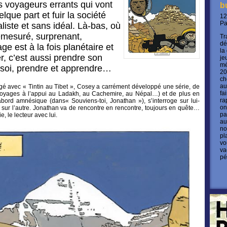
s voyageurs errants qui vont
b
elque part et fuir la société
12
P
ualiste et sans idéal. Là-bas, où
émesuré, surprenant,
Tr
dé
e est à la fois planétaire et
la
r, c’est aussi prendre son
je
mé
 soi, prendre et apprendre…
20
ch
au
gé avec « Tintin au Tibet », Cosey a carrément développé une série, de
fa
oyages à l’appui au Ladakh, au Cachemire, au Népal…) et de plus en
ra
’abord amnésique (dans« Souviens-toi, Jonathan »), s’interroge sur lui-
on
 sur l’autre. Jonathan va de rencontre en rencontre, toujours en quête…
pa
e, le lecteur avec lui.
au
no
pl
vo
va
pé