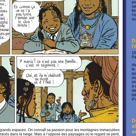
po
sy
fe
l’
so
D
l
10
P
Al
le
qu
vi
mo
à 
da
pa
d’
D
a
s grands espaces. On connaît sa passion pour les montagnes immaculées
s
racés dans la neige. Mais à l’opposé des paysages où le regard se perd,