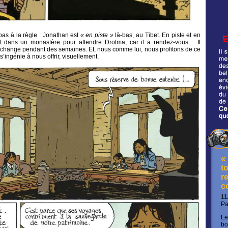
pas à la règle : Jonathan est
« en piste »
là-bas, au Tibet. En piste et en
nt dans un monastère pour attendre Drolma, car il a rendez-vous… Il
, échange pendant des semaines. Et, nous comme lui, nous profitons de ce
s’ingénie à nous offrir, visuellement.
«
t
re
c
11
P
Le
bo