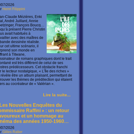
/07/2026
ar
Henri Filippini
an-Claude Mézières, Enki
lal, André Juillard, Annie
etzinger, François Boucq…
squ’à présent Pierre Christin
us avait habitués à
availler avec des maîtres de
 bande dessinée réaliste.
ur cet ultime scénario, il
rprend son monde en
offrant à Titwane,
ssinateur de romans graphiques dont le trait
ontané est très différent de celui de ses
lustres prédécesseurs. Cet obstacle franchi
r le lecteur nostalgique, « L’Île des riches »
 révèle être un album plaisant, permettant de
trouver les thèmes de prédilection qui étaient
ers au cocréateur de « Valérian ».
Lire la suite...
 Les Nouvelles Enquêtes du
ommissaire Raffini » : un retour
avoureux et un hommage au
inéma des années 1950-1960…
/07/2026
ar
Gilles Ratier