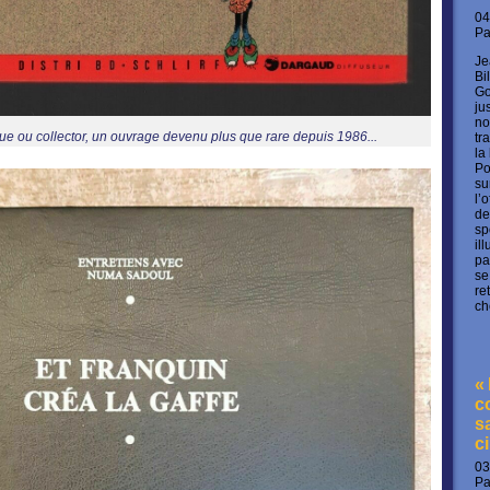
04
P
Je
Bi
Go
ju
no
ue ou collector, un ouvrage devenu plus que rare depuis 1986...
tr
la
Po
su
l’
de
sp
il
pa
se
re
ch
«
c
s
c
03
P