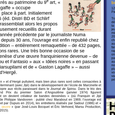
e
crés au patrimoine du 9
art, «
b
 gaffe » occupe
12
P
place à part. Initialement
 (éd. Distri BD et Schlirf
Tr
dé
rassemblait alors les propos
la
usement recueillis durant
je
mé
l’année précédente par le journaliste Numa
20
 depuis 30 ans, l’ouvrage est enfin republié chez
ch
au
dition – entièrement remaquettée – de 432 pages,
fa
ations rares. Une très bonne occasion de se
ra
on
genèse d’une œuvre franquinienne devenue – de
pa
rou et Fantasio » aux « Idées noires » en passant
au
no
Marsupilami et de « Gaston Lagaffe » – aussi
pl
 d’Hergé.
vo
va
pé
n » et d’Hergé pullulent, mais bien plus rares sont celles consacrées à
éterminant (avec Jijé) dans le développement de l’école de Marcinelle et
ropre aux récits paraissant dans le
Journal de Spirou
. Dans le trio des
d Prix du premier Salon d’Angoulême (janvier 1974) figurent
 on devient créateur de bandes dessinées » (où Franquin et Jijé
de Philippe Vandooren : publié chez Marabout en 1969, l’ouvrage est
 et par Dupuis en 2014), les entretiens réalisés par Sadoul (1986) et «
e œuvre
» (par José-Louis Bocquet et Éric Verhoest, Marsu Production,
 2015).