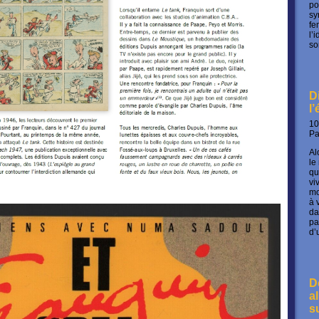
po
sy
fe
l’
so
D
l
10
P
Al
le
qu
vi
mo
à 
da
pa
d’
D
a
s