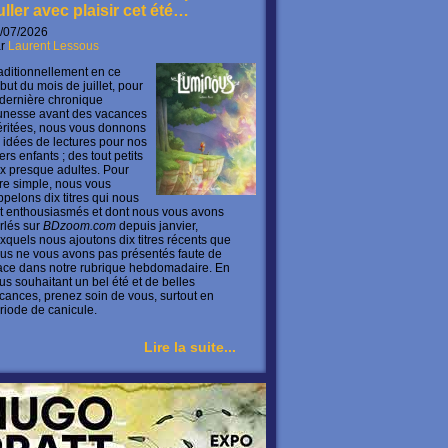
uller avec plaisir cet été…
/07/2026
ar
Laurent Lessous
aditionnellement en ce
but du mois de juillet, pour
 dernière chronique
unesse avant des vacances
ritées, nous vous donnons
 idées de lectures pour nos
ers enfants ; des tout petits
x presque adultes. Pour
ire simple, nous vous
ppelons dix titres qui nous
t enthousiasmés et dont nous vous avons
rlés sur
BDzoom.com
depuis janvier,
xquels nous ajoutons dix titres récents que
us ne vous avons pas présentés faute de
ace dans notre rubrique hebdomadaire. En
us souhaitant un bel été et de belles
cances, prenez soin de vous, surtout en
riode de canicule.
Lire la suite...