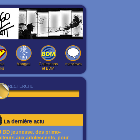
ic
Mangas
Collections
Interviews
ks
et BDM
La dernière actu
0 BD jeunesse, des primo-
ecteurs aux adolescents, pour