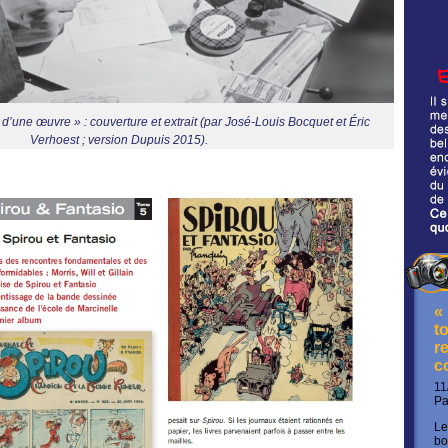
d’une œuvre » : couverture et extrait (par José-Louis Bocquet et Éric
Verhoest ; version Dupuis 2015).
«
t
re
c
11
P
Le
bo