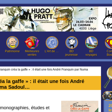
Patrimoine
Meilleures
L’Art de …
BD
BD
Com
ventes
jeunesse
voyages
Boo
ranquin créa la gaffe » : il était une fois André Franquin par Numa
a la gaffe » : il était une fois André
uma Sadoul…
2
s monographies, études et
l