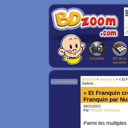
Actualités
BD de la
semaine
BDZoom
>
Interviews
> « Et F
4 commentaires
Sadoul…
« Et Franquin cré
Franquin par N
08/11/2022
Par
Philippe Tomblaine
Parmi les multiple