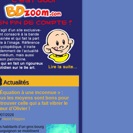
Actualités
 Équation à une inconnue » :
ous les moyens sont bons pour
trouver celle qui a fait vibrer le
œur d’Olivier !
/07/2026
ar
Henri Filippini
s habitants d’un gros bourg
urguignon se mobilisent