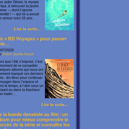
ur aider Olivier, le myope
mpa, à retrouver la jeune
mme — dont il ignore
identité ! — qui lui a avoué
n amour voici 26 ans.
Lire la suite...
ix « BD Voyages » pour passer
’été…
/07/2026
ar
Didier Quella-Guyot
ors que l’été s’impose, c’est
 moment de re-conseiller
elques albums qui nous ont
vement marqué ces derniers
is : dix titres pour continuer
voyager dans l’espace et
ns le temps, à l’abri sous un
rasol ou dans la fraicheur
un matin…
Lire la suite...
e la bande dessinée au film : un
lbum pour mieux comprendre le
uccès de la série et connaître les