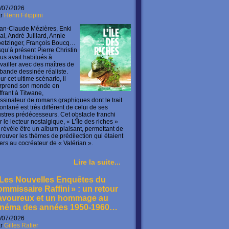
/07/2026
ar
Henri Filippini
an-Claude Mézières, Enki
lal, André Juillard, Annie
etzinger, François Boucq…
squ’à présent Pierre Christin
us avait habitués à
availler avec des maîtres de
 bande dessinée réaliste.
ur cet ultime scénario, il
rprend son monde en
offrant à Titwane,
ssinateur de romans graphiques dont le trait
ontané est très différent de celui de ses
lustres prédécesseurs. Cet obstacle franchi
r le lecteur nostalgique, « L’Île des riches »
 révèle être un album plaisant, permettant de
trouver les thèmes de prédilection qui étaient
ers au cocréateur de « Valérian ».
Lire la suite...
 Les Nouvelles Enquêtes du
ommissaire Raffini » : un retour
avoureux et un hommage au
inéma des années 1950-1960…
/07/2026
ar
Gilles Ratier