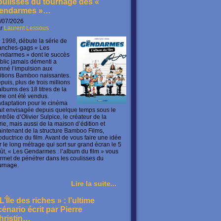
oulisses du tournage des «
endarmes »…
/07/2026
ar
Laurent Lessous
 1998, débute la série de
anches-gags « Les
ndarmes » dont le succès
blic jamais démenti a
nné l’impulsion aux
itions Bamboo naissantes.
puis, plus de trois millions
albums des 18 titres de la
rie ont été vendus.
adaptation pour le cinéma
ait envisagée depuis quelque temps sous le
ntrôle d’Olivier Sulpice, le créateur de la
rie, mais aussi de la maison d’édition et
intenant de la structure Bamboo Films,
oductrice du film. Avant de vous faire une idée
r le long métrage qui sort sur grand écran le 5
ût, « Les Gendarmes : l’album du film » vous
rmet de pénétrer dans les coulisses du
urnage.
Lire la suite...
L’Île des riches » : l’ultime
cénario écrit par Pierre
hristin…