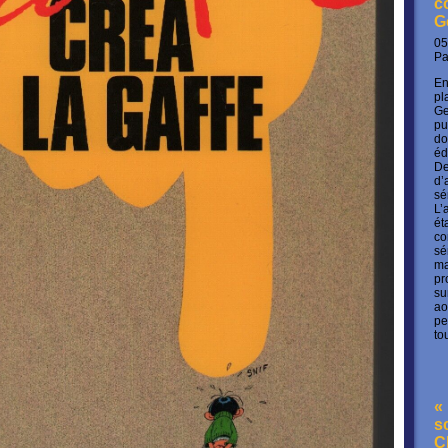
c
G
05
P
En
pl
Ge
pu
do
éd
De
d’
sé
L’
ét
co
sé
ma
pr
su
ao
pe
to
« 
s
C