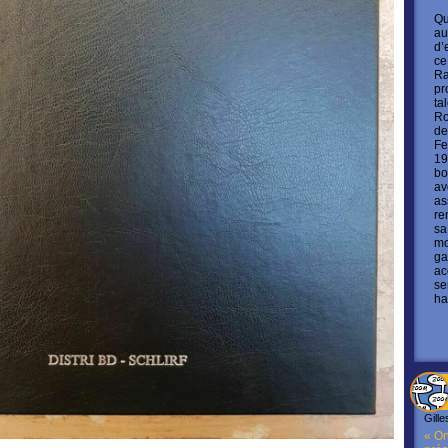
Qu
au
d’
ce
Ra
pr
ta
Ro
de
Fe
19
bo
av
as
re
sa
mo
ga
ac
se
ha
Gille
« On