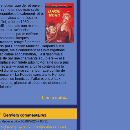
el plaisir que de retrouver,
 sein d’un nouveau cycle
enquêtes délicatement rétro,
 bon vieux commissaire
ffini, créé en 1980 par le
olifique, mais non moins
lentueux, scénariste
dolphe et par le célèbre
ssinateur Jacques
rrandez, relayé à partir de
95 par Christian Maucler ! Toujours aussi
ugon, mais conduisant ses investigations
ec calme et obstination, il est désormais
sisté par une charmante équipière — elle
mplace son fidèle adjoint Morlaine qui a pris
 retraite — pour éclaircir le contexte de la
rt d’une actrice sur le tournage du film de
ngsters « La Poupée sans tête ». Horrible
cident ou homicide, l’affaire, entre faux-
mblants, glamour et décors de cinéma, est
letante !
Lire la suite...
Derniers commentaires
s Ratier a dit le 05/08/2026 à 08:51
kr, l’abominable homme des glaces » : un