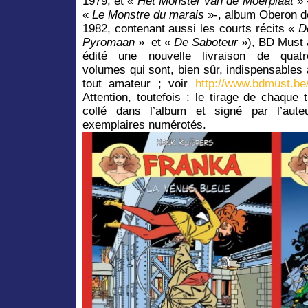
1979, et «
Het Monster van de Moerplaat
» 
«
Le Monstre du marais
»-, album Oberon d
1982, contenant aussi les courts récits «
D
Pyromaan
» et «
De Saboteur
»), BD Must 
édité une nouvelle livraison de quatr
volumes qui sont, bien sûr, indispensables 
tout amateur ; voir
http://www.bdmust.be
Attention, toutefois : le tirage de chaque t
collé dans l’album et signé par l’aute
exemplaires numérotés.