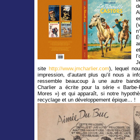
d
A
e
(
n
É
a
e
l
J
site
http://www.jmcharlier.com
), lequel no
impression, d’autant plus qu’il nous a inf
ressemble beaucoup à une autre bande
Charlier a écrite pour la série « Barb
Mores ») et qui apparaît, si notre hypoth
recyclage et un développement épique… !