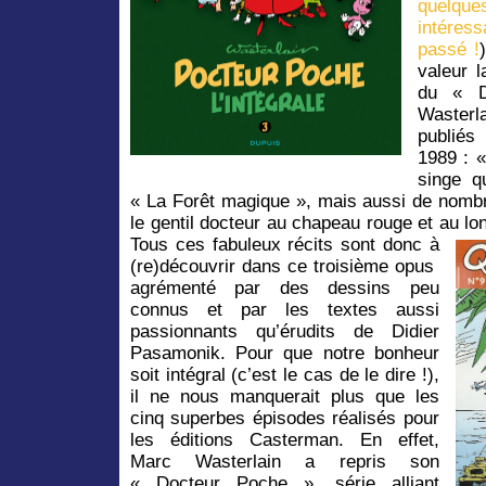
quelque
intéres
passé !
valeur l
du « D
Wasterl
publié
1989 : «
singe q
« La Forêt magique », mais aussi de nombr
le gentil docteur au chapeau rouge et au lo
Tous ces fabuleux récits sont donc à
(re)découvrir dans ce troisième opus
agrémenté par des dessins peu
connus et par les textes aussi
passionnants qu’érudits de Didier
Pasamonik. Pour que notre bonheur
soit intégral (c’est le cas de le dire !),
il ne nous manquerait plus que les
cinq superbes épisodes réalisés pour
les éditions Casterman. En effet,
Marc Wasterlain a repris son
« Docteur Poche », série alliant