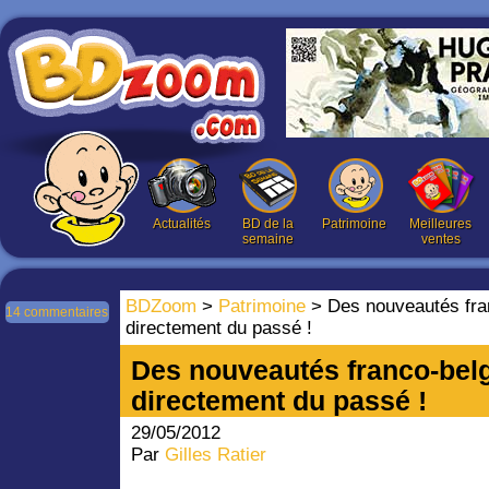
Actualités
BD de la
Patrimoine
Meilleures
semaine
ventes
BDZoom
>
Patrimoine
> Des nouveautés fra
14 commentaires
directement du passé !
Des nouveautés franco-bel
directement du passé !
29/05/2012
Par
Gilles Ratier