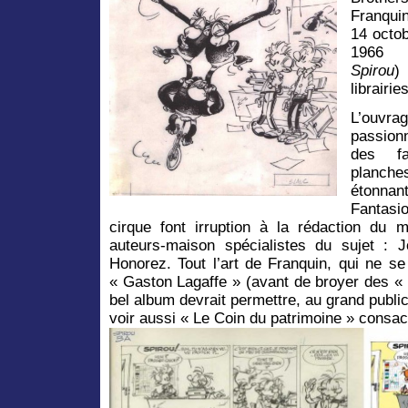
Franquin
14 octo
1966 
Spirou
)
librairies
L’ouv
passion
des fa
planch
étonnan
Fantasi
cirque font irruption à la rédaction du
auteurs-maison spécialistes du sujet : 
Honorez. Tout l’art de Franquin, qui ne se
« Gaston Lagaffe » (avant de broyer des « I
bel album devrait permettre, au grand public
voir aussi « Le Coin du patrimoine » consa