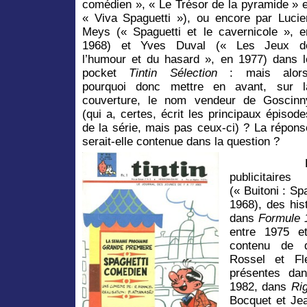
comédien », « Le Trésor de la pyramide » e
« Viva Spaguetti »), ou encore par Lucie
Meys (« Spaguetti et le cavernicole », e
1968) et Yves Duval (« Les Jeux d
l’humour et du hasard », en 1977) dans l
pocket
Tintin Sélection
: mais alors
pourquoi donc mettre en avant, sur l
couverture, le nom vendeur de Goscinn
(qui a, certes, écrit les principaux épisode
de la série, mais pas ceux-ci) ? La répons
serait-elle contenue dans la question ?
Par aille
publicitai
(« Buitoni : Sp
1968), des his
dans
Formule 
entre 1975 et
contenu de 
Rossel et Fl
présentes d
1982, dans
Ri
Bocquet et Je