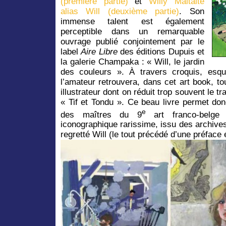
(première partie)
et
Willy Maltaite
alias Will (deuxième partie)
. Son
immense talent est également
perceptible dans un remarquable
ouvrage publié conjointement par le
label
Aire Libre
des éditions Dupuis et
la galerie Champaka : « Will, le jardin
des couleurs ». À travers croquis, esqu
l’amateur retrouvera, dans cet art book, to
illustrateur dont on réduit trop souvent le tr
« Tif et Tondu ». Ce beau livre permet don
e
des maîtres du 9
art franco-belge
iconographique rarissime, issu des archives
regretté Will (le tout précédé d’une préface 