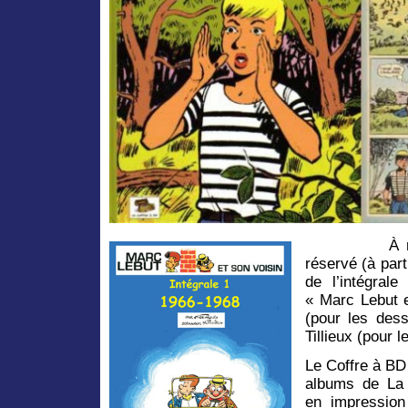
À 
réservé (à part
de l’intégral
« Marc Lebut e
(pour les des
Tillieux (pour l
Le Coffre à BD 
albums de La 
en impression