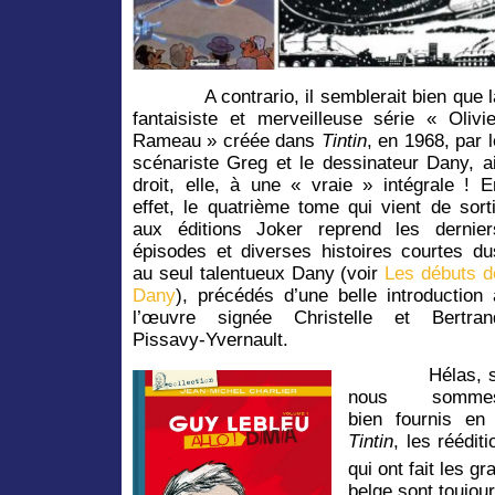
A contrario, il semblerait bien que l
fantaisiste et merveilleuse série « Olivie
Rameau » créée dans
Tintin
, en 1968, par l
scénariste Greg et le dessinateur Dany, ai
droit, elle, à une « vraie » intégrale ! E
effet, le quatrième tome qui vient de sorti
aux éditions Joker reprend les dernier
épisodes et diverses histoires courtes du
au seul talentueux Dany (voir
Les débuts d
Dany
), précédés d’une belle introduction 
l’œuvre signée Christelle et Bertran
Pissavy-Yvernault.
H
élas, 
nous somme
bien fournis e
Tintin
, les réédit
qui ont fait les g
belge sont toujo