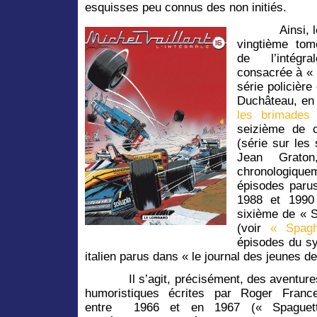
esquisses peu connus des non initiés.
Ainsi, 
vingtième tom
de l’intégral
consacrée à « R
série policière
Duchâteau, en
les brimades
seizième de c
(série sur les
Jean Graton
chronologiquem
épisodes paru
1988 et 1990 
sixième de « S
(voir
« Spagh
épisodes du s
italien parus dans « le journal des jeunes de
Il s’agit, précisément, des aventure
humoristiques écrites par Roger France
entre 1966 et en 1967 (« Spaguett