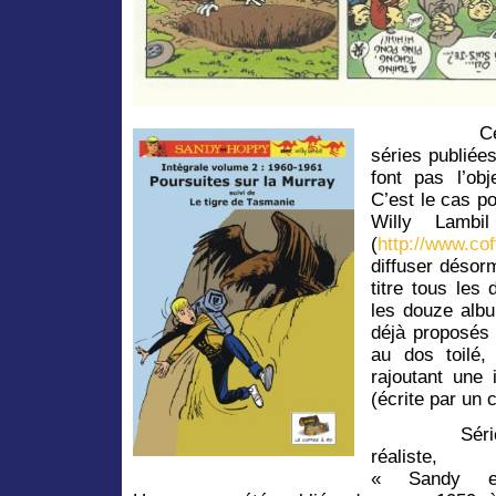
C
séries publiée
font pas l’obj
C’est le cas p
Willy Lamb
(
http://www.co
diffuser désorm
titre tous les
les douze albu
déjà proposés 
au dos toilé,
rajoutant une
(écrite par un c
Séri
réaliste,
« Sandy e