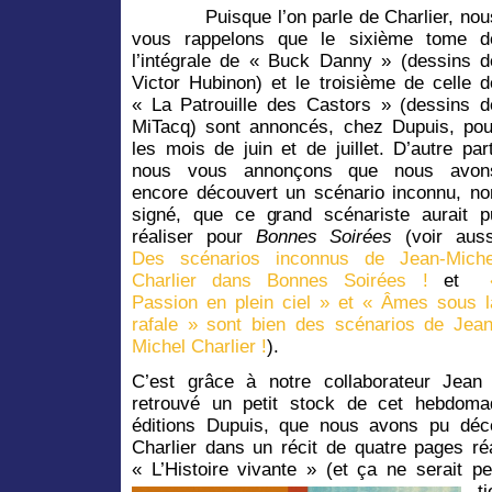
Puisque l’on parle de Charlier, nou
vous rappelons que le sixième tome d
l’intégrale de « Buck Danny » (dessins d
Victor Hubinon) et le troisième de celle d
« La Patrouille des Castors » (dessins d
MiTacq) sont annoncés, chez Dupuis, pou
les mois de juin et de juillet. D’autre part
nous vous annonçons que nous avon
encore découvert un scénario inconnu, no
signé, que ce grand scénariste aurait p
réaliser pour
Bonnes Soirées
(voir auss
Des scénarios inconnus de Jean-Miche
Charlier dans Bonnes Soirées !
et
Passion en plein ciel » et « Âmes sous l
rafale » sont bien des scénarios de Jean
Michel Charlier !
).
C’est grâce à notre collaborateur Jean
retrouvé un petit stock de cet hebdomad
éditions Dupuis, que nous avons pu déce
Charlier dans un récit de quatre pages réa
« L’Histoire vivante » (et ça ne serait p
t