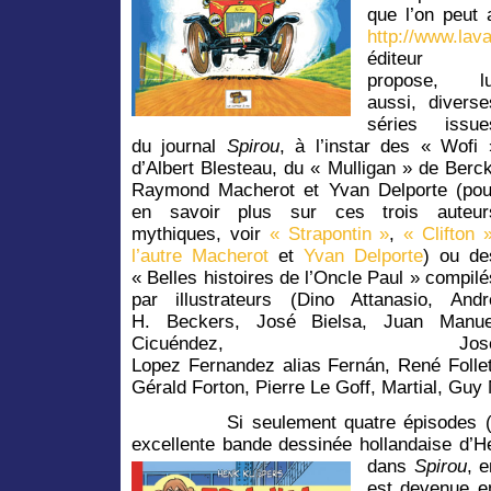
que l’on peut 
http://www.lav
éditeur
propose, lu
aussi, diverse
séries issue
du journal
Spirou
, à l’instar des « Wofi 
d’Albert Blesteau, du « Mulligan » de Berck
Raymond Macherot et Yvan Delporte (pou
en savoir plus sur ces trois auteur
mythiques, voir
« Strapontin »
,
« Clifton »
l’autre Macherot
et
Yvan Delporte
) ou de
« Belles histoires de l’Oncle Paul » compilé
par illustrateurs (Dino Attanasio, Andr
H. Beckers, José Bielsa, Juan Manue
Cicuéndez, Jos
Lopez Fernandez alias Fernán, René Follet
Gérald Forton, Pierre Le Goff, Martial, G
Si seulement quatre épisodes (et un
excellente bande dessinée hollandaise d’He
dans
Spirou
, 
est devenue en