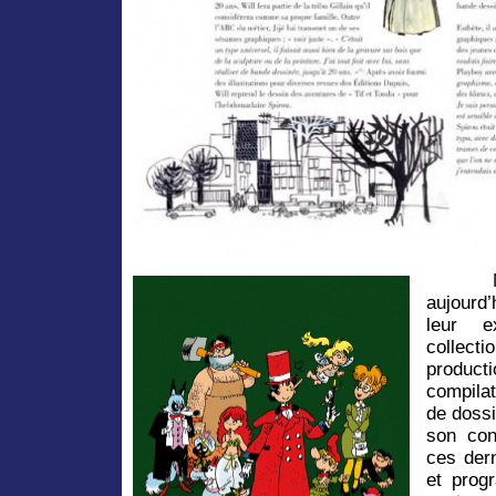
aujourd
leur e
collecti
product
compila
de dossi
son con
ces dern
et prog