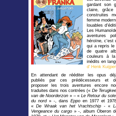
gardant son g
claire, grâce
construites 
femme moderne 
louables d’édi
Les Humanoïde
aventures pol
héroïne, c’est 
qui a repris l
de quatre al
couleurs à la
inédits en lan
d’ Henk Kuijpe
En attendant de rééditer les opus déj
publiés par ces prédécesseurs et d
proposer les trois aventures encore no
traduites dans nos contrées («
De Terugkee
van de Noorderzon
» – «
Le Retour du solei
du nord
» -, dans
Eppo
en 1977 et 1978
«
De Wraak van het Vrachtschip
- «
L
Vengeance du cargo
» -, album Oberon d