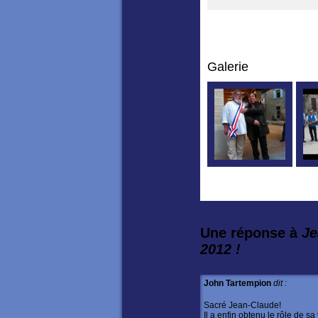
Galerie
Une réponse à
Je
2012 !
John Tartempion
dit :
Sacré Jean-Claude!
Il a enfin obtenu le rôle de sa