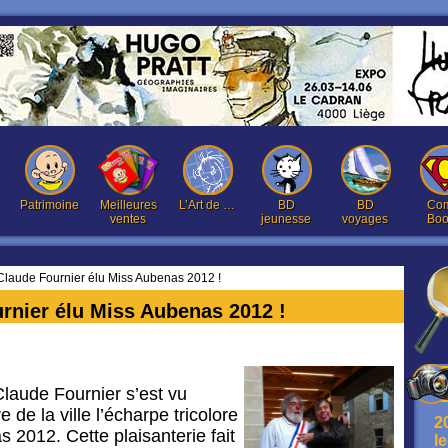
Patrimoine
Meilleures
L’Art de …
BD
BD
Com
ventes
jeunesse
voyages
Boo
laude Fournier élu Miss Aubenas 2012 !
rnier élu Miss Aubenas 2012 !
laude Fournier s’est vu
e de la ville l’écharpe tricolore
2
2012. Cette plaisanterie fait
l