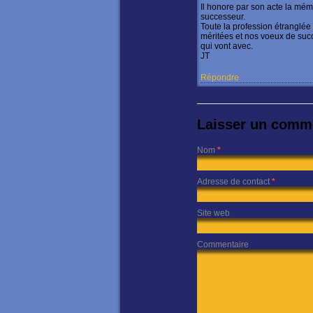
Il honore par son acte la mé
successeur.
Toute la profession étranglée 
méritées et nos voeux de suc
qui vont avec.
JT
Répondre
Laisser un comm
Nom
*
Adresse de contact
*
Site web
Commentaire