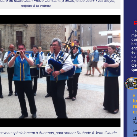
ouré du maire Jean Pierre Constant (a droite) et de Jean-Yves Meyer,
adjoint à la culture.
«
t
re
c
11
P
Le
est venu spécialement à Aubenas, pour sonner l'aubade à Jean-Claude
bo