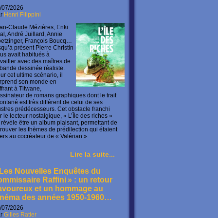
/07/2026
ar
Henri Filippini
an-Claude Mézières, Enki
lal, André Juillard, Annie
etzinger, François Boucq…
squ’à présent Pierre Christin
us avait habitués à
availler avec des maîtres de
 bande dessinée réaliste.
ur cet ultime scénario, il
rprend son monde en
offrant à Titwane,
ssinateur de romans graphiques dont le trait
ontané est très différent de celui de ses
lustres prédécesseurs. Cet obstacle franchi
r le lecteur nostalgique, « L’Île des riches »
 révèle être un album plaisant, permettant de
trouver les thèmes de prédilection qui étaient
ers au cocréateur de « Valérian ».
Lire la suite...
 Les Nouvelles Enquêtes du
ommissaire Raffini » : un retour
avoureux et un hommage au
inéma des années 1950-1960…
/07/2026
ar
Gilles Ratier