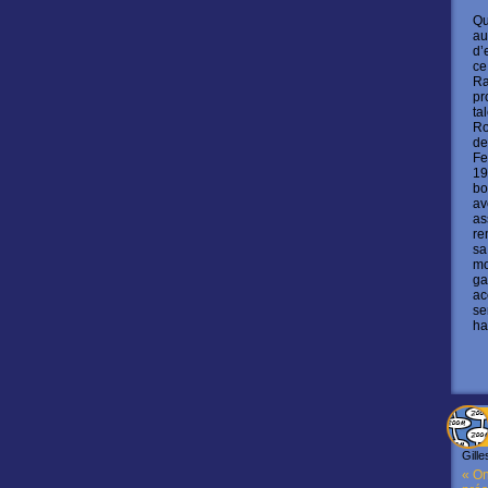
Qu
au
d’
ce
Ra
pr
ta
Ro
de
Fe
19
bo
av
as
re
sa
mo
ga
ac
se
ha
Gille
« On