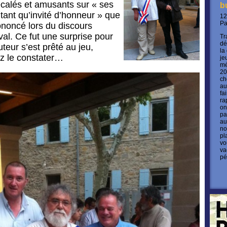
écalés et amusants sur « ses
b
 tant qu’invité d’honneur » que
12
P
ononcé lors du discours
val. Ce fut une surprise pour
Tr
dé
uteur s’est prêté au jeu,
la
 le constater…
je
mé
20
ch
au
fa
ra
on
pa
au
no
pl
vo
va
pé