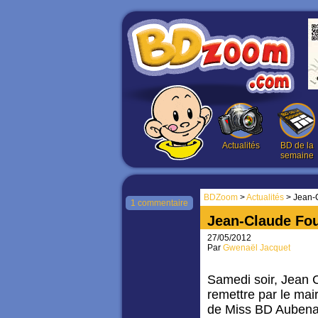
Actualités
BD de la
semaine
BDZoom
>
Actualités
> Jean-C
1 commentaire
Jean-Claude Fou
27/05/2012
Par
Gwenaël Jacquet
Samedi soir, Jean C
remettre par le mair
de Miss BD Aubenas 