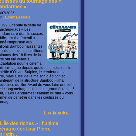
oulisses du tournage des «
endarmes »…
/07/2026
ar
Laurent Lessous
 1998, débute la série de
anches-gags « Les
ndarmes » dont le succès
blic jamais démenti a
nné l’impulsion aux
itions Bamboo naissantes.
puis, plus de trois millions
albums des 18 titres de la
rie ont été vendus.
adaptation pour le cinéma
ait envisagée depuis quelque temps sous le
ntrôle d’Olivier Sulpice, le créateur de la
rie, mais aussi de la maison d’édition et
intenant de la structure Bamboo Films,
oductrice du film. Avant de vous faire une idée
r le long métrage qui sort sur grand écran le 5
ût, « Les Gendarmes : l’album du film » vous
rmet de pénétrer dans les coulisses du
urnage.
Lire la suite...
L’Île des riches » : l’ultime
cénario écrit par Pierre
hristin…