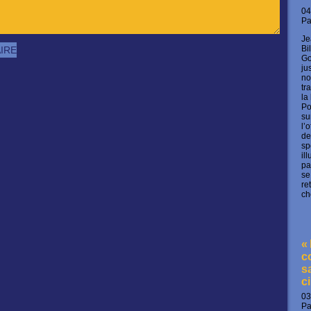
04
P
Je
Bi
Go
ju
no
tr
la
Po
su
l’
de
sp
il
pa
se
re
ch
«
c
s
c
03
P