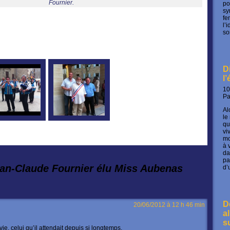
Fournier.
po
sy
fe
l’
so
D
l
10
P
Al
le
qu
vi
mo
à 
da
pa
an-Claude Fournier élu Miss Aubenas
d’
D
20/06/2012 à 12 h 46 min
a
s
 vie, celui qu’il attendait depuis si longtemps.