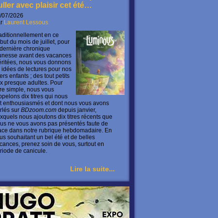
uller avec plaisir cet été…
/07/2026
ar
Laurent Lessous
aditionnellement en ce
but du mois de juillet, pour
 dernière chronique
unesse avant des vacances
ritées, nous vous donnons
 idées de lectures pour nos
ers enfants ; des tout petits
x presque adultes. Pour
ire simple, nous vous
ppelons dix titres qui nous
t enthousiasmés et dont nous vous avons
rlés sur
BDzoom.com
depuis janvier,
xquels nous ajoutons dix titres récents que
us ne vous avons pas présentés faute de
ace dans notre rubrique hebdomadaire. En
us souhaitant un bel été et de belles
cances, prenez soin de vous, surtout en
riode de canicule.
Lire la suite...