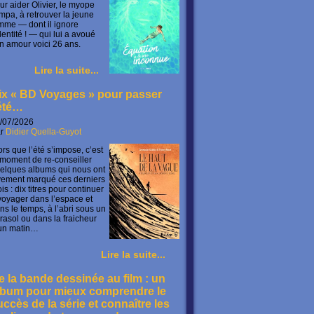
ur aider Olivier, le myope
mpa, à retrouver la jeune
mme — dont il ignore
identité ! — qui lui a avoué
n amour voici 26 ans.
Lire la suite...
ix « BD Voyages » pour passer
’été…
/07/2026
ar
Didier Quella-Guyot
ors que l’été s’impose, c’est
 moment de re-conseiller
elques albums qui nous ont
vement marqué ces derniers
is : dix titres pour continuer
voyager dans l’espace et
ns le temps, à l’abri sous un
rasol ou dans la fraicheur
un matin…
Lire la suite...
e la bande dessinée au film : un
lbum pour mieux comprendre le
uccès de la série et connaître les