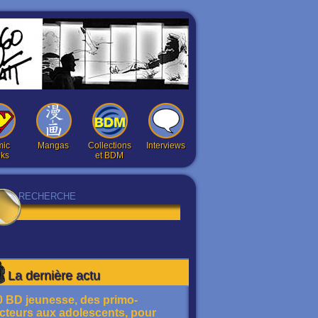
ic
Mangas
Collections
Interviews
ks
et BDM
La dernière actu
0 BD jeunesse, des primo-
ecteurs aux adolescents, pour