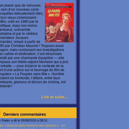
el plaisir que de retrouver,
 sein d’un nouveau cycle
enquêtes délicatement rétro,
 bon vieux commissaire
ffini, créé en 1980 par le
olifique, mais non moins
lentueux, scénariste
dolphe et par le célèbre
ssinateur Jacques
rrandez, relayé à partir de
95 par Christian Maucler ! Toujours aussi
ugon, mais conduisant ses investigations
ec calme et obstination, il est désormais
sisté par une charmante équipière — elle
mplace son fidèle adjoint Morlaine qui a pris
 retraite — pour éclaircir le contexte de la
rt d’une actrice sur le tournage du film de
ngsters « La Poupée sans tête ». Horrible
cident ou homicide, l’affaire, entre faux-
mblants, glamour et décors de cinéma, est
letante !
Lire la suite...
Derniers commentaires
s Ratier a dit le 05/08/2026 à 08:51
kr, l’abominable homme des glaces » : un