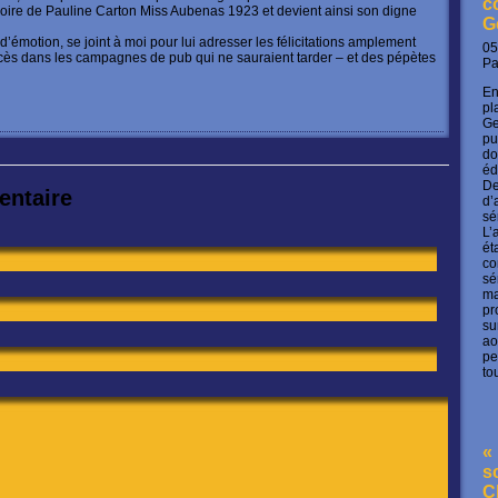
c
moire de Pauline Carton Miss Aubenas 1923 et devient ainsi son digne
G
d’émotion, se joint à moi pour lui adresser les félicitations amplement
05
cès dans les campagnes de pub qui ne sauraient tarder – et des pépètes
P
En
pl
Ge
pu
do
éd
De
entaire
d’
sé
L’
ét
co
sé
ma
pr
su
ao
pe
to
« 
s
C