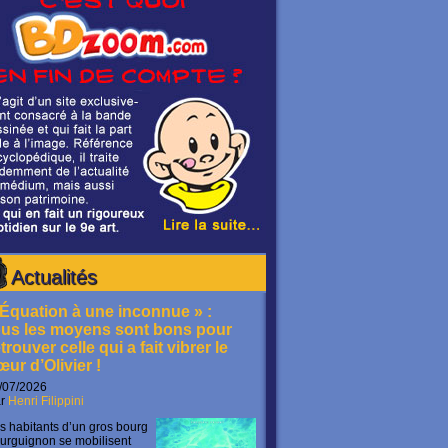
Actualités
 Équation à une inconnue » :
ous les moyens sont bons pour
trouver celle qui a fait vibrer le
œur d’Olivier !
/07/2026
ar
Henri Filippini
s habitants d’un gros bourg
urguignon se mobilisent