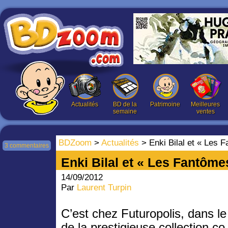
Actualités
BD de la
Patrimoine
Meilleures
semaine
ventes
BDZoom
>
Actualités
> Enki Bilal et « Les 
3 commentaires
Enki Bilal et « Les Fantôme
14/09/2012
Par
Laurent Turpin
C’est chez Futuropolis, dans le
de la prestigieuse collection co