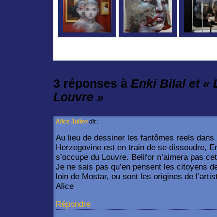
3 réponses à
Enki Bilal et 
Louvre »
Alice Julien
dit :
Au lieu de dessiner les fantômes reels dans
Herzegovine est en train de se dissoudre, Ene
s’occupe du Louvre. Belifor n’aimera pas ce
Je ne sais pas qu’en pensent les citoyens de 
loin de Mostar, ou sont les origines de l’artis
Alice
Répondre