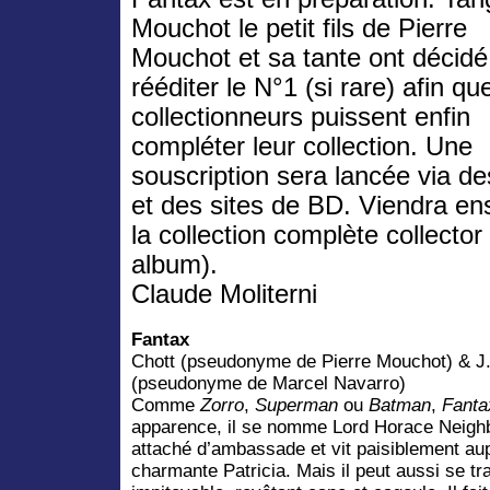
Mouchot le petit fils de Pierre
Mouchot et sa tante ont décidé
rééditer le N°1 (si rare) afin qu
collectionneurs puissent enfin
compléter leur collection. Une
souscription sera lancée via de
et des sites de BD. Viendra ens
la collection complète collector
album).
Claude Moliterni
Fantax
Chott (pseudonyme de Pierre Mouchot) & 
(pseudonyme de Marcel Navarro)
Comme
Zorro
,
Superman
ou
Batman
,
Fanta
apparence, il se nomme Lord Horace Neighb
attaché d’ambassade et vit paisiblement au
charmante Patricia. Mais il peut aussi se tr