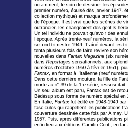
notamment, le soin de dessiner les épisodes
premier numéro, épuisé dès janvier 1947, é
collection mythique) et marqua profondémen
de l’époque. Il est vrai que les scènes de v
outrancier, les changeaient des gentils héros
Un tel individu ne pouvait qu’avoir des enn
l’époque. Après trente-neuf numéros, la sér
second trimestre 1949. Traîné devant les tr
tenta plusieurs fois de faire revivre son h
nouvelles dans
Fantax Magazine
(six numér
dans
Reportages
sensationnels, aux splend
numéros d’octobre 1950 à février 1951), pui
Fantax
, en format à l’italienne (neuf numéro
Dans cette dernière mouture, la fille de Fant
morte au n° 39 de la 1re série, ressuscitait.
Un seul album est paru, Fantax est de retour
Bédésup sous forme de numéro spécial en 
En Italie,
Fantax
fut édité en 1948-1949 par
fascicules qui rappellent les publications f
couverture dessinée cette fois par Almay. Un
1957. Puis, après différentes publications pi
enfin lieu aux éditions Camilio Conti, en fac