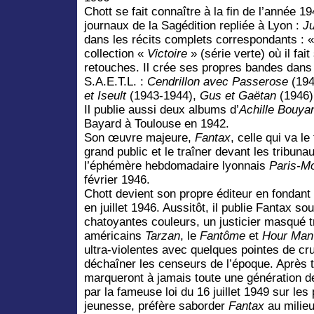
Chott se fait connaître à la fin de l’année 19
journaux de la Sagédition repliée à Lyon :
J
dans les récits complets correspondants : 
collection «
Victoire
» (série verte) où il fai
retouches. Il crée ses propres bandes dans 
S.A.E.T.L. :
Cendrillon avec Passerose
(194
et Iseult
(1943-1944),
Gus et Gaëtan
(1946)
Il publie aussi deux albums d’
Achille
Bouya
Bayard à Toulouse en 1942.
Son œuvre majeure,
Fantax
, celle qui va l
grand public et le traîner devant les tribuna
l’éphémère hebdomadaire lyonnais
Paris-M
février 1946.
Chott devient son propre éditeur en fondant
en juillet 1946. Aussitôt, il publie Fantax s
chatoyantes couleurs, un justicier masqué t
américains
Tarzan
, le
Fantôme
et
Hour Man
ultra-violentes avec quelques pointes de cr
déchaîner les censeurs de l’époque. Après 
marqueront à jamais toute une génération d
par la fameuse loi du 16 juillet 1949 sur les
jeunesse, préfère saborder
Fantax
au milieu