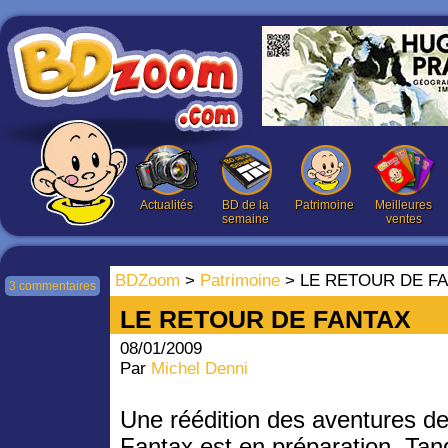
Actualités
BD de la
Patrimoine
Meilleures
semaine
ventes
BDZoom
>
Patrimoine
> LE RETOUR DE F
3 commentaires
LE RETOUR DE FANTAX
08/01/2009
Par
Michel Denni
Une réédition des aventures d
Fantax est en préparation. Ta