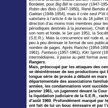
Bordelet, pour
Big Bill le casseur
(1947-1954
Robin des Bois
(1947-1950), René Bertolo e
Gaëtan
(1948-1954), mais il crée seul
P’tit
satisfaire à l’article 4 de la loi du 16 juille
direction d’au moins trois membres pour les
périodiques destinés à la jeunesse), Chott d
son nom et fonde, le 1er juin 1951, la Soci
(S.E.R.). Mais la concurrence est rude et, afi
peu à peu diminuer le format de ses publica
nombre de pages. Après
Rancho
(1954-195
1961),
Fantasio
(1957-1961),
Kiki Sprint
(195
intermédiaires, il passe au petit format ave
Rangers
.
Mais, préoccupé par les attaques des c
se désintéresser de ses productions qui 
longue série de procès a débuté en mars 1
départementale des associations familia
années, les condamnations vont succéder
janvier 1961, un jugement devant la Cour
la liquidation judiciaire de la S.E.R., rac
d’août 1960. Profondément marqué par l
ont fait de lui un bouc émissaire et par 