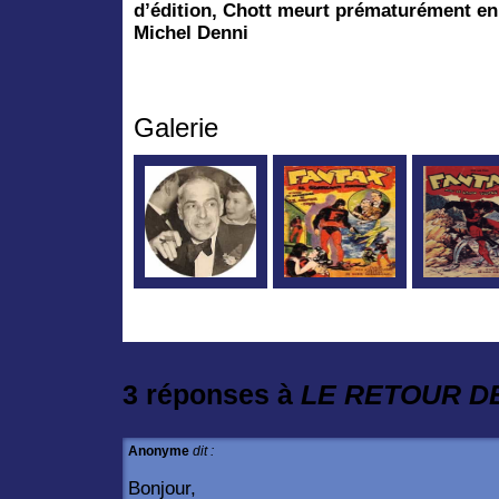
d’édition, Chott meurt prématurément en
Michel Denni
Galerie
3 réponses à
LE RETOUR D
Anonyme
dit :
Bonjour,