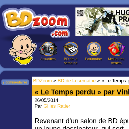
Actualités
BD de la
Patrimoine
Meilleures
semaine
ventes
BDZoom
>
BD de la semaine
> « Le Temps p
2 commentaires
« Le Temps perdu » par Vin
26/05/2014
Par
Gilles Ratier
Revenant d’un salon de BD épu
un jeune dessinateur, qui sort