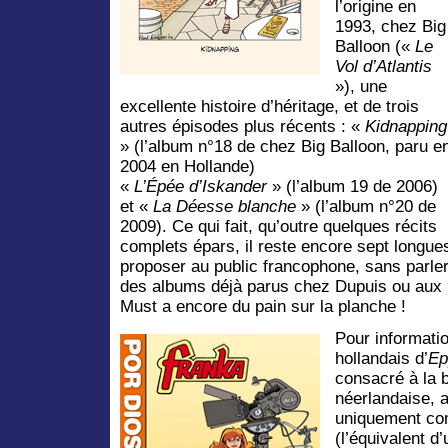
l’origine en
1993, chez Big
Balloon («
Le
Vol d’Atlantis
»), une
excellente histoire d’héritage, et de trois
autres épisodes plus récents : «
Kidnapping
» (l’album n°18 de chez Big Balloon, paru e
2004 en Hollande)
«
L’Épée d’Iskander
» (l’album 19 de 2006)
et «
La Déesse blanche
» (l’album n°20 de
2009). Ce qui fait, qu’outre quelques récits
complets épars, il reste encore sept longu
proposer au public francophone, sans parler
des albums déjà parus chez Dupuis ou aux
Must a encore du pain sur la planche !
Pour informatio
hollandais d’
Ep
consacré à la b
néerlandaise, 
uniquement co
(l’équivalent d