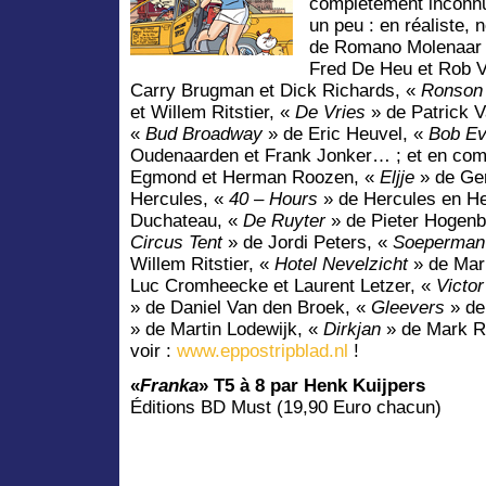
complètement inconnu
un peu : en réaliste, 
de Romano Molenaar 
Fred De Heu et Rob 
Carry Brugman et Dick Richards, «
Ronson 
et Willem Ritstier, «
De Vries
» de Patrick V
«
Bud Broadway
» de Eric Heuvel, «
Bob Ev
Oudenaarden et Frank Jonker… ; et en com
Egmond et Herman Roozen, «
Eljje
» de Ger
Hercules, «
40 – Hours
» de Hercules en H
Duchateau, «
De Ruyter
» de Pieter Hogenb
Circus Tent
» de Jordi Peters, «
Soeperman
Willem Ritstier, «
Hotel Nevelzicht
» de Mar
Luc Cromheecke et Laurent Letzer, «
Victo
» de Daniel Van den Broek, «
Gleevers
» de
» de Martin Lodewijk, «
Dirkjan
» de Mark Re
voir :
www.eppostripblad.nl
!
«
Franka
» T5 à 8 par Henk Kuijpers
Éditions BD Must (19,90 Euro chacun)