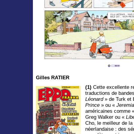
Gilles RATIER
(1)
Cette excellente r
traductions de band
Léonard
» de Turk et
Prince
» ou «
Jeremi
américaines comme 
Greg Walker ou «
Lib
Cho, le meilleur de la
néerlandaise : des sér