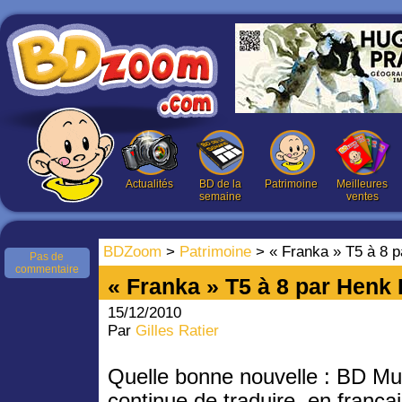
Actualités
BD de la
Patrimoine
Meilleures
semaine
ventes
BDZoom
>
Patrimoine
> « Franka » T5 à 8 p
Pas de
commentaire
« Franka » T5 à 8 par Henk 
15/12/2010
Par
Gilles Ratier
Quelle bonne nouvelle : BD Mu
continue de traduire, en françai