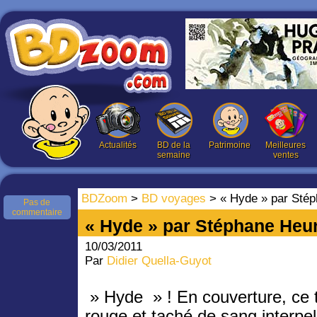
Actualités
BD de la
Patrimoine
Meilleures
semaine
ventes
BDZoom
>
BD voyages
> « Hyde » par Stép
Pas de
commentaire
« Hyde » par Stéphane Heu
10/03/2011
Par
Didier Quella-Guyot
» Hyde » ! En couverture, ce t
rouge et taché de sang interpel