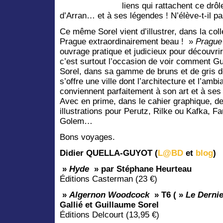
liens qui rattachent ce drô
d’Arran… et à ses légendes ! N’élève-t-il pas
Ce même Sorel vient d’illustrer, dans la co
Prague extraordinairement beau ! »
Prague 
ouvrage pratique et judicieux pour découvrir
c’est
surtout l’occasion de voir comment G
Sorel, dans sa gamme de bruns et de gris d
s’offre une ville dont l’architecture et l’amb
conviennent parfaitement à son art et à se
Avec en prime, dans le cahier graphique, d
illustrations pour Perutz, Rilke ou Kafka, Fa
Golem…
Bons voyages.
Didier QUELLA-GUYOT (
L@BD
et
blog
)
»
Hyde
» par Stéphane Heurteau
Éditions Casterman (23 €)
»
Algernon Woodcock
» T6 ( »
Le Derni
Gallié et Guillaume Sorel
Éditions Delcourt (13,95 €)