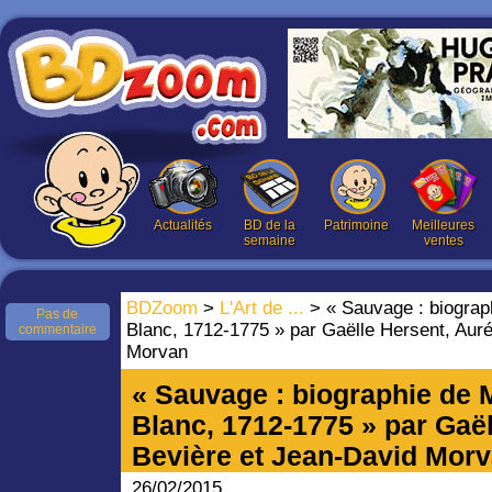
Actualités
BD de la
Patrimoine
Meilleures
semaine
ventes
BDZoom
>
L'Art de ...
> « Sauvage : biograp
Pas de
Blanc, 1712-1775 » par Gaëlle Hersent, Auré
commentaire
Morvan
« Sauvage : biographie de 
Blanc, 1712-1775 » par Gaël
Bevière et Jean-David Mor
26/02/2015