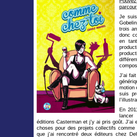
Pouvez
parcour
Je sui
Gobeli
trois a
donc co
en tan
product
produ
différ
composi
J’ai fai
généri
motion 
suis pr
l’illust
En 2011
lancer
éditions Casterman et j’y ai pris goût. J’ai
choses pour des projets collectifs comme 
que j’ai rencontré deux éditeurs chez De