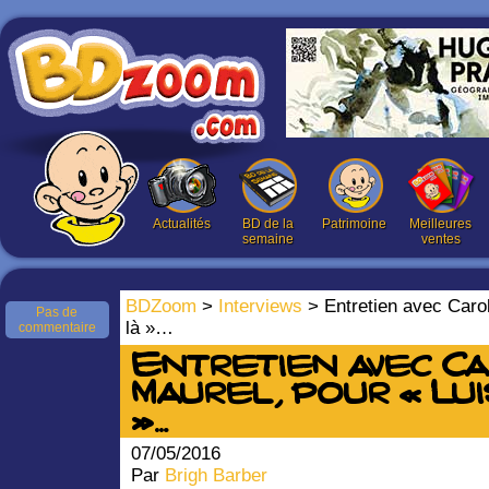
Actualités
BD de la
Patrimoine
Meilleures
semaine
ventes
BDZoom
>
Interviews
> Entretien avec Carole
Pas de
là »…
commentaire
Entretien avec C
Maurel, pour « Luis
»…
07/05/2016
Par
Brigh Barber