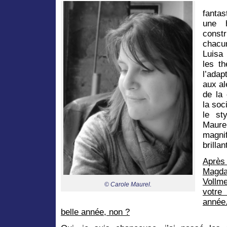
C’es
fantas
une h
constr
chacu
Luisa 
les t
l’adap
aux al
de la 
la soc
le st
Maure
magni
brilla
Aprè
Magd
Vollme
© Carole Maurel.
votre
année
belle année, non ?