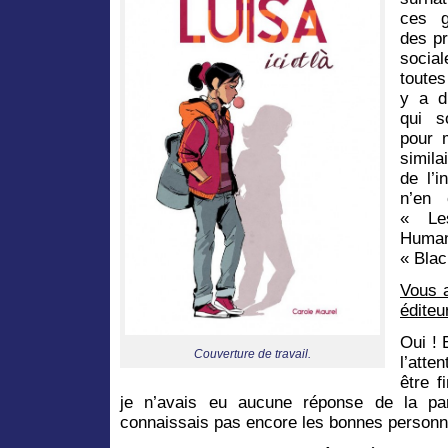
ces g
des p
socia
toutes
y a d
qui s
pour 
simila
de l’i
n’en 
« Le
Human
« Blac
Vous a
éditeu
Oui ! 
Couverture de travail.
l’atte
être f
je n’avais eu aucune réponse de la par
connaissais pas encore les bonnes perso