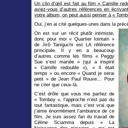
Un clin d’œil est fait au film « Camille r
aviez-vous d’autres références en écrivan
votre album, on peut aussi penser à « Tom
Oui, j’en ai cité quelques-unes dans la pré
On est sur un récit plutôt intimiste,
donc pour moi « Quartier lointain »
de Jirô Taniguchi est LA référence
principale. Il y en a beaucoup
d’autres comme les films « Peggy
Sue s’est mariée » (qui a inspiré
« Camille redouble »), « Il était
temps » ou encore « Quand je serai
petit » de Jean Paul Rouve… Pour
ne citer que ceux-là.
C’est drôle que vous me parliez de
« Tomboy », l’approche n’est pas du
tout fantastique, mais c’est vrai que
j’aime énormément l’ambiance de ce
film. Je suis assez fan du travail de
Céline Sciamma depuis « La