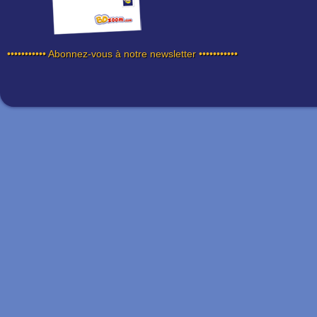
••••••••••• Abonnez-vous à notre newsletter •••••••••••