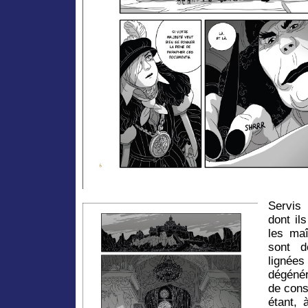
Servis
dont il
les ma
sont d
lignée
dégéné
de cons
étant, 