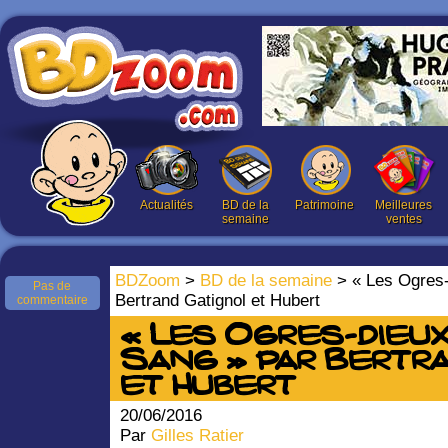
Actualités
BD de la
Patrimoine
Meilleures
semaine
ventes
BDZoom
>
BD de la semaine
> « Les Ogres-
Pas de
Bertrand Gatignol et Hubert
commentaire
« Les Ogres-dieux 
Sang » par Bertr
et Hubert
20/06/2016
Par
Gilles Ratier