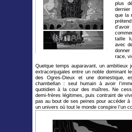
plus d
dernie
que la 
prétend
d’avoir 
commenc
taille 
avec de
donner
race, v
Quelque temps auparavant, un ambitieux
extraconjugales entre un noble dominant l
des Ogres-Dieux et une domestique, es
chambellan : seul humain à avoir l’imme
quotidien à la cour des maîtres. Ne cessa
demi-frères légitimes, puis contraint de vi
pas au bout de ses peines pour accéder à 
un univers où tout le monde conspire l’un c