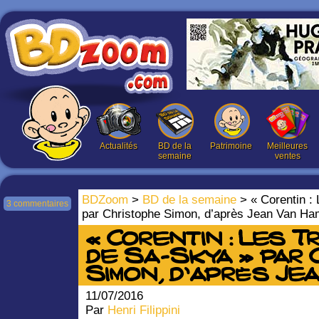
Actualités
BD de la
Patrimoine
Meilleures
semaine
ventes
BDZoom
>
BD de la semaine
> « Corentin : 
3 commentaires
par Christophe Simon, d’après Jean Van H
« Corentin : Les T
de Sa-Skya » par 
Simon, d’après Je
11/07/2016
Par
Henri Filippini