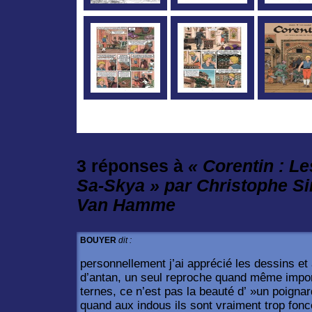
3 réponses à
« Corentin : Le
Sa-Skya » par Christophe S
Van Hamme
BOUYER
dit :
personnellement j’ai apprécié les dessins et 
d’antan, un seul reproche quand même impor
ternes, ce n’est pas la beauté d’ »un poignar
quand aux indous ils sont vraiment trop foncé