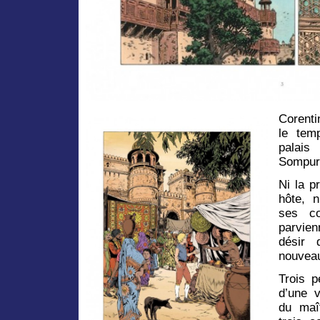
Corenti
le tem
palais
Sompur
Ni la p
hôte, 
ses co
parvien
désir 
nouvea
Trois p
d’une v
du maî