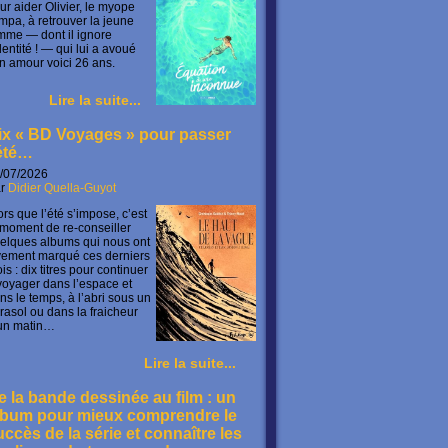
ur aider Olivier, le myope
mpa, à retrouver la jeune
mme — dont il ignore
identité ! — qui lui a avoué
n amour voici 26 ans.
Lire la suite...
ix « BD Voyages » pour passer
’été…
/07/2026
ar
Didier Quella-Guyot
ors que l’été s’impose, c’est
 moment de re-conseiller
elques albums qui nous ont
vement marqué ces derniers
is : dix titres pour continuer
voyager dans l’espace et
ns le temps, à l’abri sous un
rasol ou dans la fraicheur
un matin…
Lire la suite...
e la bande dessinée au film : un
lbum pour mieux comprendre le
uccès de la série et connaître les