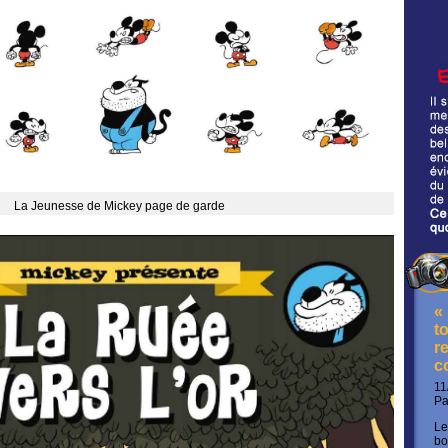
La Jeunesse de Mickey page de garde
«
t
re
c
11
P
Le
bo