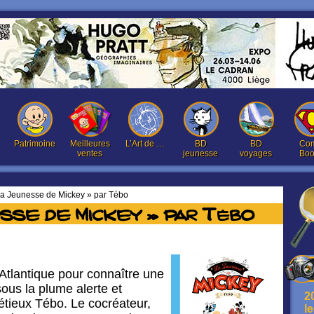
Patrimoine
Meilleures
L’Art de …
BD
BD
Com
ventes
jeunesse
voyages
Boo
a Jeunesse de Mickey » par Tébo
sse de Mickey » par Tébo
’Atlantique pour connaître une
ous la plume alerte et
2
étieux Tébo. Le cocréateur,
l