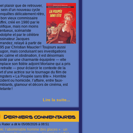
el plaisir que de retrouver,
 sein d’un nouveau cycle
enquêtes délicatement rétro,
 bon vieux commissaire
ffini, créé en 1980 par le
olifique, mais non moins
lentueux, scénariste
dolphe et par le célèbre
ssinateur Jacques
rrandez, relayé à partir de
95 par Christian Maucler ! Toujours aussi
ugon, mais conduisant ses investigations
ec calme et obstination, il est désormais
sisté par une charmante équipière — elle
mplace son fidèle adjoint Morlaine qui a pris
 retraite — pour éclaircir le contexte de la
rt d’une actrice sur le tournage du film de
ngsters « La Poupée sans tête ». Horrible
cident ou homicide, l’affaire, entre faux-
mblants, glamour et décors de cinéma, est
letante !
Lire la suite...
Derniers commentaires
s Ratier a dit le 05/08/2026 à 08:51
kr, l’abominable homme des glaces » : un