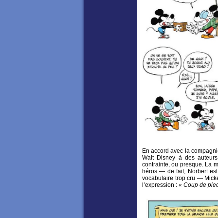
En accord avec la compagnie
Walt Disney à des auteurs 
contrainte, ou presque. La m
héros — de fait, Norbert est
vocabulaire trop cru — Micke
l’expression :
« Coup de pie