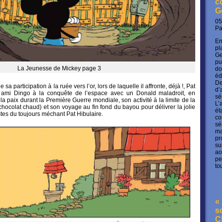
c
G
05
P
En
pl
Ge
pu
La Jeunesse de Mickey page 3
do
éd
De
e sa participation à la ruée vers l’or, lors de laquelle il affronte, déjà !, Pat
d’
n ami Dingo à la conquête de l’espace avec un Donald maladroit, en
sé
la paix durant la Première Guerre mondiale, son activité à la limite de la
L’
 chocolat chaud) et son voyage au fin fond du bayou pour délivrer la jolie
ét
stes du toujours méchant Pat Hibulaire.
co
sé
ma
pr
su
ao
pe
to
« 
s
C