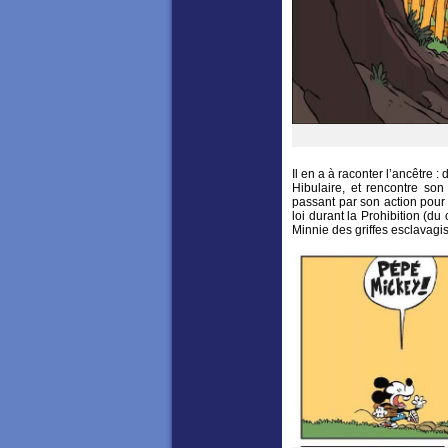
Il en a à raconter l’ancêtre : d
Hibulaire, et rencontre so
passant par son action pour 
loi durant la Prohibition (du
Minnie des griffes esclavagi