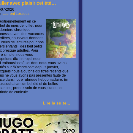
uller avec plaisir cet été…
/07/2026
ar
Laurent Lessous
aditionnellement en ce
but du mois de juillet, pour
 dernière chronique
unesse avant des vacances
ritées, nous vous donnons
 idées de lectures pour nos
ers enfants ; des tout petits
x presque adultes. Pour
ire simple, nous vous
ppelons dix titres qui nous
t enthousiasmés et dont nous vous avons
rlés sur
BDzoom.com
depuis janvier,
xquels nous ajoutons dix titres récents que
us ne vous avons pas présentés faute de
ace dans notre rubrique hebdomadaire. En
us souhaitant un bel été et de belles
cances, prenez soin de vous, surtout en
riode de canicule.
Lire la suite...