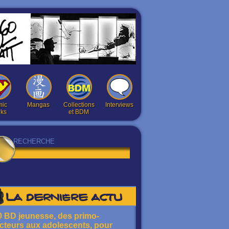
ic
Mangas
Collections
Interviews
ks
et BDM
La dernière actu
0 BD jeunesse, des primo-
ecteurs aux adolescents, pour