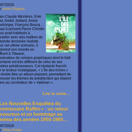
/07/2026
ar
Henri Filippini
an-Claude Mézières, Enki
lal, André Juillard, Annie
etzinger, François Boucq…
squ’à présent Pierre Christin
us avait habitués à
availler avec des maîtres de
 bande dessinée réaliste.
ur cet ultime scénario, il
rprend son monde en
offrant à Titwane,
ssinateur de romans graphiques dont le trait
ontané est très différent de celui de ses
lustres prédécesseurs. Cet obstacle franchi
r le lecteur nostalgique, « L’Île des riches »
 révèle être un album plaisant, permettant de
trouver les thèmes de prédilection qui étaient
ers au cocréateur de « Valérian ».
Lire la suite...
 Les Nouvelles Enquêtes du
ommissaire Raffini » : un retour
avoureux et un hommage au
inéma des années 1950-1960…
/07/2026
ar
Gilles Ratier