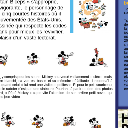
ain Biceps » s’approprie,
b
vigorante, le personnage de
12
cinq courtes histoires où il
P
 mouvementée des États-Unis.
Tr
dé
ssinée qui respecte les codes
la
nk pour mieux les revivifier,
je
mé
laisir d’un vaste lectorat.
20
ch
au
fa
ra
on
pa
au
no
pl
, y compris pour les souris. Mickey a traversé vaillamment le siècle, mais,
vo
en blanchi, sa vue est basse et sa mémoire défaillante. Il reconnaît à
va
quand celui-ci lui rend une visite de politesse. Et pour le petit souriceau,
pé
cle radoter n’est pas une sinécure. Pourtant, à partir de rien, des photos
d, « Pépé Mickey » capte vite l’attention de son arrière-petit-neveu qui
les jeux vidéo.