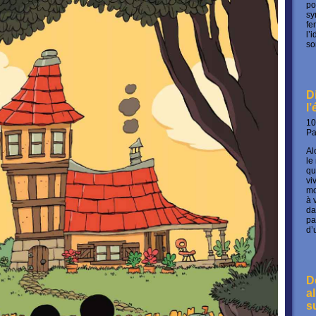
po
sy
fe
l’
so
D
l
10
P
Al
le
qu
vi
mo
à 
da
pa
d’
D
a
s