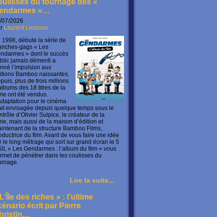
oulisses du tournage des «
endarmes »…
/07/2026
ar
Laurent Lessous
 1998, débute la série de
anches-gags « Les
ndarmes » dont le succès
blic jamais démenti a
nné l’impulsion aux
itions Bamboo naissantes.
puis, plus de trois millions
albums des 18 titres de la
rie ont été vendus.
adaptation pour le cinéma
ait envisagée depuis quelque temps sous le
ntrôle d’Olivier Sulpice, le créateur de la
rie, mais aussi de la maison d’édition et
intenant de la structure Bamboo Films,
oductrice du film. Avant de vous faire une idée
r le long métrage qui sort sur grand écran le 5
ût, « Les Gendarmes : l’album du film » vous
rmet de pénétrer dans les coulisses du
urnage.
Lire la suite...
L’Île des riches » : l’ultime
cénario écrit par Pierre
hristin…