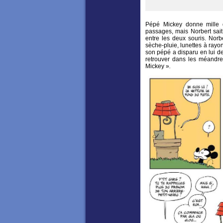
Pépé Mickey donne mille dé
passages, mais Norbert sait 
entre les deux souris. Norb
sèche-pluie, lunettes à ray
son pépé a disparu en lui de
retrouver dans les méandre
Mickey »
.