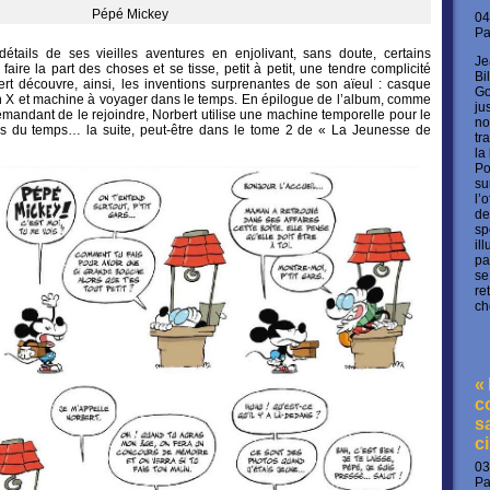
Pépé Mickey
04
P
tails de ses vieilles aventures en enjolivant, sans doute, certains
Je
faire la part des choses et se tisse, petit à petit, une tendre complicité
Bi
ert découvre, ainsi, les inventions surprenantes de son aïeul : casque
Go
on X et machine à voyager dans le temps. En épilogue de l’album, comme
ju
mandant de le rejoindre, Norbert utilise une machine temporelle pour le
no
s du temps… la suite, peut-être dans le tome 2 de « La Jeunesse de
tr
la
Po
su
l’
de
sp
il
pa
se
re
ch
«
c
s
c
03
P