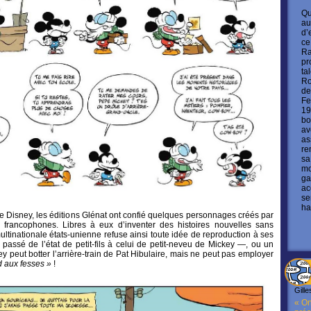
Qu
au
d’
ce
Ra
pr
ta
Ro
de
Fe
19
bo
av
as
re
sa
mo
ga
ac
se
ha
 Disney, les éditions Glénat ont confié quelques personnages créés par
francophones. Libres à eux d’inventer des histoires nouvelles sans
ultinationale états-unienne refuse ainsi toute idée de reproduction à ses
 passé de l’état de petit-fils à celui de petit-neveu de Mickey —, ou un
y peut botter l’arrière-train de Pat Hibulaire, mais ne peut pas employer
d aux fesses »
!
Gille
« On