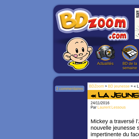
Actualités
BD de la
semaine
BDZoom
>
BD jeunesse
> « L
2 commentaires
« La Jeune
24/11/2016
Par
Laurent Lessous
Mickey a traversé l
nouvelle jeunesse s
impertinente du fac