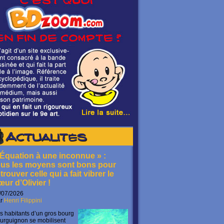
Actualités
 Équation à une inconnue » :
ous les moyens sont bons pour
trouver celle qui a fait vibrer le
œur d’Olivier !
/07/2026
ar
Henri Filippini
s habitants d’un gros bourg
urguignon se mobilisent