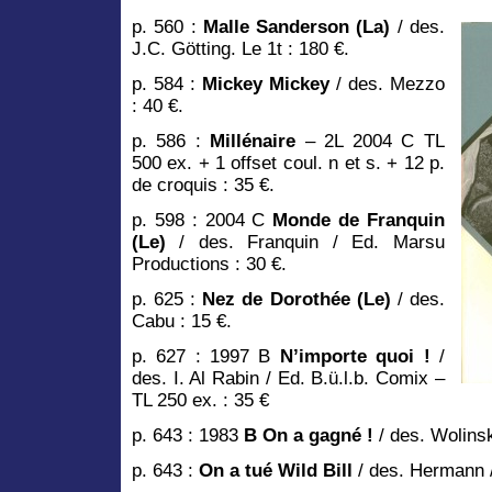
p. 560 :
Malle Sanderson (La)
/ des.
J.C. Götting. Le 1t : 180 €.
p. 584 :
Mickey Mickey
/ des. Mezzo
: 40 €.
p. 586 :
Millénaire
– 2L 2004 C TL
500 ex. + 1 offset coul. n et s. + 12 p.
de croquis : 35 €.
p. 598 : 2004 C
Monde de Franquin
(Le)
/ des. Franquin / Ed. Marsu
Productions : 30 €.
p. 625 :
Nez de Dorothée (Le)
/ des.
Cabu : 15 €.
p. 627 : 1997 B
N’importe quoi !
/
des. I. Al Rabin / Ed. B.ü.l.b. Comix –
TL 250 ex. : 35 €
p. 643 : 1983
B On a gagné !
/ des. Wolinsk
p. 643 :
On a tué Wild Bill
/ des. Hermann /