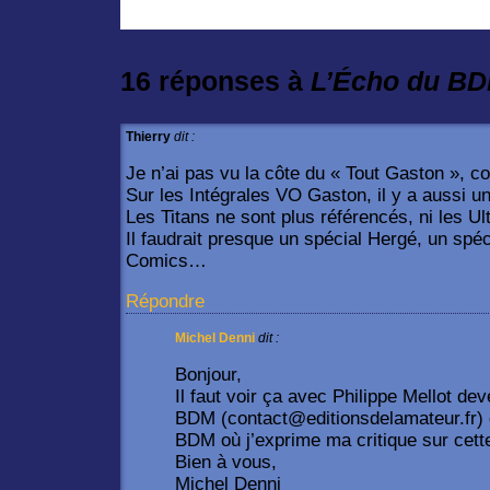
16 réponses à
L’Écho du BD
Thierry
dit :
Je n’ai pas vu la côte du « Tout Gaston », co
Sur les Intégrales VO Gaston, il y a aussi 
Les Titans ne sont plus référencés, ni les U
Il faudrait presque un spécial Hergé, un spéc
Comics…
Répondre
Michel Denni
dit :
Bonjour,
Il faut voir ça avec Philippe Mellot dev
BDM (contact@editionsdelamateur.fr) et
BDM où j’exprime ma critique sur cette
Bien à vous,
Michel Denni