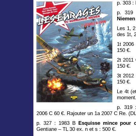
p. 303 :
p. 319
Niemen 
Les 1, 
des 1t, 2
1t 2006 
150 €.
2t 2011 
150 €.
3t 2012 
150 €.
Le 4t (e
moment
p. 319 
2006 C 60 €. Rajouter un 1a 2007 C Re. (DL
p. 327 : 1983 B
Esquisse mince pour 
Gentiane – TL 30 ex. n et s : 500 €.