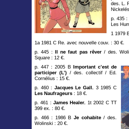
des. L. 
Nickelés
p. 435 :
Les Hum
1 1979 B
1a 1981 C Re. avec nouvelle couv. : 30 €.
p. 445 :
Il ne faut pas rêver
/ des. Woli
Square : 12 €.
p. 447 : 2005 B
Important c’est de
participer (L’)
/ des. collectif / Ed.
Cornélius : 15 €.
p. 460 :
Jacques Le Gall.
3 1985 C
Les Naufrageurs
: 18 €.
p. 461 :
James Healer.
1t 2002 C TT
399 ex. : 80 €.
p. 466 : 1986 B
Je cohabite
/ des.
Wolinski : 20 €.