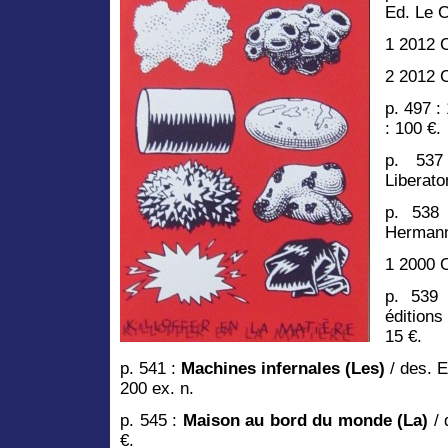
Ed. Le C
1 2012 C
2 2012 C
p. 497 :
: 100 €.
p. 53
Liberato
p. 53
Herman
1 2000 C
p. 539
édition
15 €.
p. 541 :
Machines infernales (Les)
/ des. E
200 ex. n.
p. 545 :
Maison au bord du monde (La)
/ 
€.