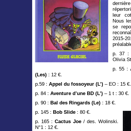
derniè
réperto
leur co
Nous le
se repo
reconn
2015-20
préalabl
p. 37 
Olivia S
p. 55 :
(Les)
: 12 €.
p.59 :
Appel du fossoyeur (L’)
– EO : 15 €.
p. 84 :
Aventure d’une BD (L’)
– 1 t : 30 €.
p. 90 :
Bal des Ringards (Le)
: 18 €.
p. 145 :
Bob Slide
: 80 €.
p. 165 :
Cactus Joe
/ des. Wolinski.
N°1 : 12 €.