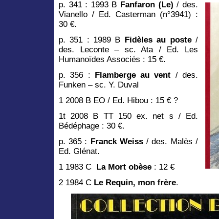
p. 341 : 1993 B
Fanfaron (Le)
/ des.
Vianello / Ed. Casterman (n°3941) :
30 €.
p. 351 : 1989 B
Fidèles au poste
/
des. Leconte – sc. Ata / Ed. Les
Humanoïdes Associés : 15 €.
p. 356 :
Flamberge au vent
/ des.
Funken – sc. Y. Duval
1 2008 B EO / Ed. Hibou : 15 € ?
1t 2008 B TT 150 ex. net s / Ed.
Bédéphage : 30 €.
p. 365 :
Franck Weiss
/ des. Malès /
Ed. Glénat.
1 1983 C
La Mort obèse
: 12 €
2 1984 C
Le Requin, mon frère
.