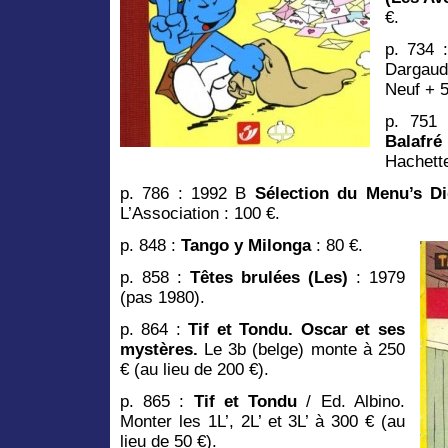
€.
p. 734 
Dargaud.
Neuf + 
p. 751
Balafré
Hachette
p. 786 : 1992 B
Sélection du Menu’s Di
L’Association : 100 €.
p. 848 :
Tango y Milonga
: 80 €.
p. 858 :
Têtes brulées (Les)
: 1979
(pas 1980).
p. 864 :
Tif et Tondu. Oscar et ses
mystères.
Le 3b (belge) monte à 250
€ (au lieu de 200 €).
p. 865 :
Tif et Tondu
/ Ed. Albino.
Monter les 1L’, 2L’ et 3L’ à 300 € (au
lieu de 50 €).