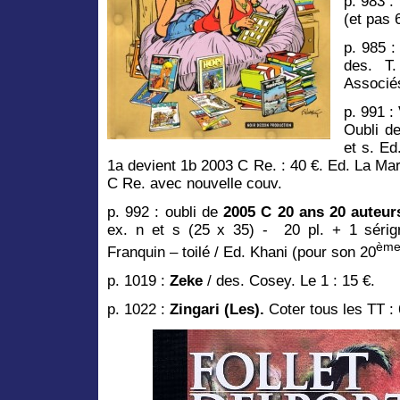
p. 983 :
(et pas 
p. 985 
des. T
Associés
p. 991 :
Oubli d
et s. Ed
1a devient 1b 2003 C Re. : 40 €. Ed. La Mart
C Re. avec nouvelle couv.
p. 992 : oubli de
2005 C 20 ans 20 auteur
ex. n et s (25 x 35) - 20 pl. + 1 sérig
èm
Franquin – toilé / Ed. Khani (pour son 20
p. 1019 :
Zeke
/ des. Cosey. Le 1 : 15 €.
p. 1022 :
Zingari (Les).
Coter tous les TT : 