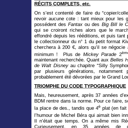
RÉCITS COMPLETS, etc.
On s’est contenté de faire du “copier/coll
revoir aucune cote : tant mieux pour les 
possédent des
Fantax
ou des
Big Bill le 
qui se croiront riches alors que le marc
effondré depuis les rééditions, et puis tant 
le collectionneur du n° 1 du petit format
Ki
cherchera à 200 €, alors qu’il se négocie
èm
minimum ! Plus de
Mickey Parade
2
maintenant recherchée. Quant aux
Belles H
de Walt Disney
au chapitre “Silly Symphon
par plusieurs générations, notamment 
probablement été dévorées par le Grand Lou
TRIOMPHE DU CODE TYPOGRAPHIQUE
Mais, heureusement, après 37 années d’exi
BDM rentre dans la norme. Pour ce faire, s
è
la place de des., tandis que 4
plat (en fait
l’humour de Michel Béra qui aimait bien in
Il n’était que temps. On a même mis Ré
Curieusement, en 35 années de c