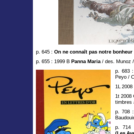
p. 645 :
On ne connaît pas notre bonheur
p. 655 : 1999 B
Panna Maria
/ des. Munoz /
p. 683 
Peyo / 
1L 2008 
1t 2008 
timbres 
p. 708 
Baudouin
p. 714
(Les Av