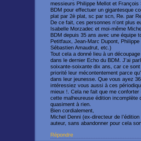
messieurs Philippe Mellot et François 
BDM pour effectuer un gigantesque cop
plat par 2è plat, sc par scn, Re. par R
De ce fait, ces personnes n’ont plus e
Isabelle Morzadec et moi-même Michel 
BDM depuis 35 ans avec une équipe t
Petitfaux, Jean-Marc Dupont, Philippe 
Sébastien Amaudrut, etc.)
Tout cela a donné lieu à un découpage
dans le dernier Echo du BDM. J’ai parl
soixante-soixante dix ans, car ce sont
priorité leur mécontentement parce qu’
dans leur jeunesse. Que vous ayez 36
intéressiez vous aussi à ces périodiqu
mieux !. Cela ne fait que me conforter
cette malheureuse édition incomplète d
quasiment à rien.
Bien cordialement,
Michel Denni (ex-directeur de l’éditi
auteur, sans abandonner pour cela son 
Répondre