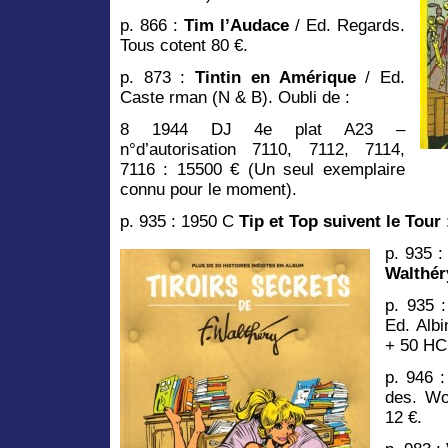
p. 866 :
Tim l’Audace
/ Ed. Regards.
Tous cotent 80 €.
p. 873 :
Tintin en Amérique
/ Ed.
Caste rman (N & B). Oubli de :
8 1944 DJ 4e plat A23 –
n°d’autorisation 7110, 7112, 7114,
7116 : 15500 € (Un seul exemplaire
connu pour le moment).
p. 935 : 1950 C
Tip et Top suivent le Tour
p. 935 
Walthér
p. 935 
Ed. Albi
+ 50 HC, 
p. 946 
des. Wo
12 €.