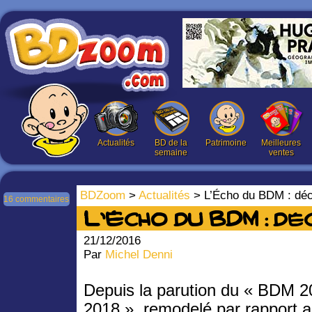
Actualités
BD de la
Patrimoine
Meilleures
semaine
ventes
BDZoom
>
Actualités
> L’Écho du BDM : dé
16 commentaires
L’Écho du BDM : dé
21/12/2016
Par
Michel Denni
Depuis la parution du « BDM 2
2018 », remodelé par rapport 