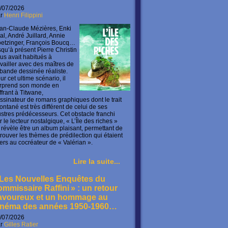
/07/2026
ar
Henri Filippini
an-Claude Mézières, Enki
lal, André Juillard, Annie
etzinger, François Boucq…
squ’à présent Pierre Christin
us avait habitués à
availler avec des maîtres de
 bande dessinée réaliste.
ur cet ultime scénario, il
rprend son monde en
offrant à Titwane,
ssinateur de romans graphiques dont le trait
ontané est très différent de celui de ses
lustres prédécesseurs. Cet obstacle franchi
r le lecteur nostalgique, « L’Île des riches »
 révèle être un album plaisant, permettant de
trouver les thèmes de prédilection qui étaient
ers au cocréateur de « Valérian ».
Lire la suite...
 Les Nouvelles Enquêtes du
ommissaire Raffini » : un retour
avoureux et un hommage au
inéma des années 1950-1960…
/07/2026
ar
Gilles Ratier