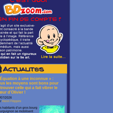
Actualités
 Équation à une inconnue » :
ous les moyens sont bons pour
trouver celle qui a fait vibrer le
œur d’Olivier !
/07/2026
ar
Henri Filippini
s habitants d’un gros bourg
urguignon se mobilisent