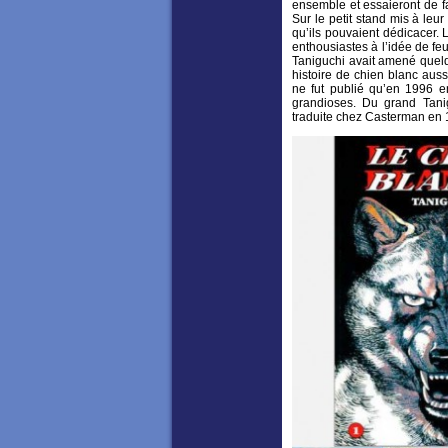
ensemble et essaieront de f
Sur le petit stand mis à leu
qu’ils pouvaient dédicacer. 
enthousiastes à l’idée de fe
Taniguchi avait amené quelq
histoire de chien blanc auss
ne fut publié qu’en 1996
grandioses. Du grand Tan
traduite chez Casterman en 