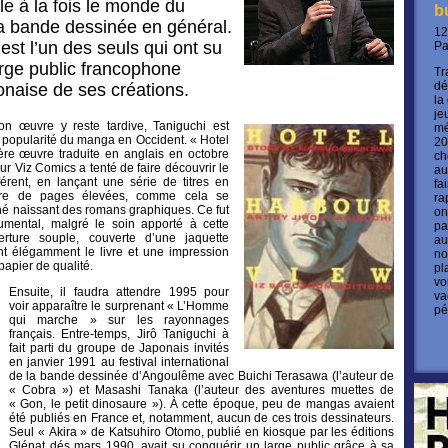
le à la fois le monde du
b
la bande dessinée en général.
12
 est l’un des seuls qui ont su
P
arge public francophone
Tr
dé
ponaise de ses créations.
la
je
on œuvre y reste tardive, Taniguchi est
mé
a popularité du manga en Occident. « Hotel
20
ère œuvre traduite en anglais en octobre
ch
ur Viz Comics a tenté de faire découvrir le
au
érent, en lançant une série de titres en
fa
re de pages élevées, comme cela se
ra
ché naissant des romans graphiques. Ce fut
on
ental, malgré le soin apporté à cette
pa
erture souple, couverte d’une jaquette
au
nt élégamment le livre et une impression
no
papier de qualité.
pl
vo
Ensuite, il faudra attendre 1995 pour
va
voir apparaître le surprenant « L’Homme
pé
qui marche » sur les rayonnages
français. Entre-temps, Jirô Taniguchi à
fait parti du groupe de Japonais invités
en janvier 1991 au festival international
de la bande dessinée d’Angoulême avec Buichi Terasawa (l’auteur de
« Cobra ») et Masashi Tanaka (l’auteur des aventures muettes de
« Gon, le petit dinosaure »). À cette époque, peu de mangas avaient
été publiés en France et, notamment, aucun de ces trois dessinateurs.
Seul « Akira » de Katsuhiro Otomo, publié en kiosque par les éditions
Glénat dés mars 1990, avait su conquérir un large public grâce à sa