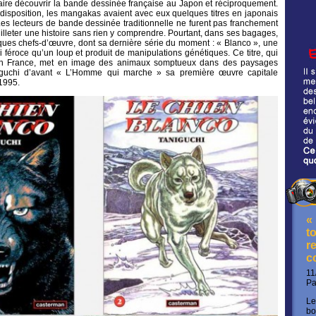
aire découvrir la bande dessinée française au Japon et réciproquement.
r disposition, les mangakas avaient avec eux quelques titres en japonais
Les lecteurs de bande dessinée traditionnelle ne furent pas franchement
uilleter une histoire sans rien y comprendre. Pourtant, dans ses bagages,
ues chefs-d’œuvre, dont sa dernière série du moment : « Blanco », une
i féroce qu’un loup et produit de manipulations génétiques. Ce titre, qui
 en France, met en image des animaux somptueux dans des paysages
iguchi d’avant « L’Homme qui marche » sa première œuvre capitale
1995.
«
t
re
c
11
P
Le
bo