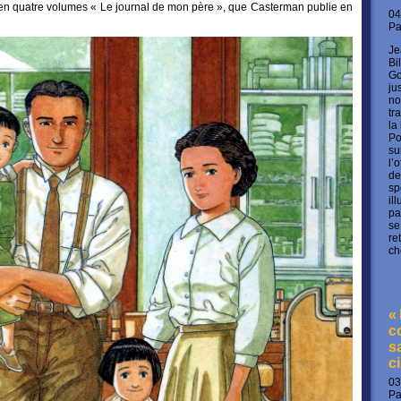
 en quatre volumes « Le journal de mon père », que Casterman publie en
04
P
Je
Bi
Go
ju
no
tr
la
Po
su
l’
de
sp
il
pa
se
re
ch
«
c
s
c
03
P