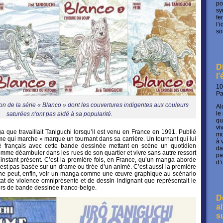
po
sy
fe
l’
so
D
l
10
P
on de la série « Blanco » dont les couvertures indigentes aux couleurs
Al
le
saturées n'ont pas aidé à sa popularité.
qu
vi
 que travaillait Taniguchi lorsqu’il est venu en France en 1991. Publié
mo
 qui marche » marque un tournant dans sa carrière. Un tournant qui lui
à 
é français avec cette bande dessinée mettant en scène un quotidien
da
omme déambuler dans les rues de son quartier et vivre sans autre ressort
pa
’instant présent. C’est la première fois, en France, qu’un manga aborde
d’
est pas basée sur un drame ou tirée d’un animé. C’est aussi la première
hone peut, enfin, voir un manga comme une œuvre graphique au scénario
nstat de violence omniprésente et de dessin indignant que représentait le
s de bande dessinée franco-belge.
D
a
s