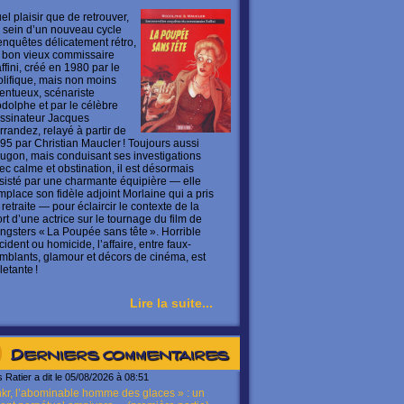
el plaisir que de retrouver,
 sein d’un nouveau cycle
enquêtes délicatement rétro,
 bon vieux commissaire
ffini, créé en 1980 par le
olifique, mais non moins
lentueux, scénariste
dolphe et par le célèbre
ssinateur Jacques
rrandez, relayé à partir de
95 par Christian Maucler ! Toujours aussi
ugon, mais conduisant ses investigations
ec calme et obstination, il est désormais
sisté par une charmante équipière — elle
mplace son fidèle adjoint Morlaine qui a pris
 retraite — pour éclaircir le contexte de la
rt d’une actrice sur le tournage du film de
ngsters « La Poupée sans tête ». Horrible
cident ou homicide, l’affaire, entre faux-
mblants, glamour et décors de cinéma, est
letante !
Lire la suite...
Derniers commentaires
s Ratier a dit le 05/08/2026 à 08:51
kr, l’abominable homme des glaces » : un