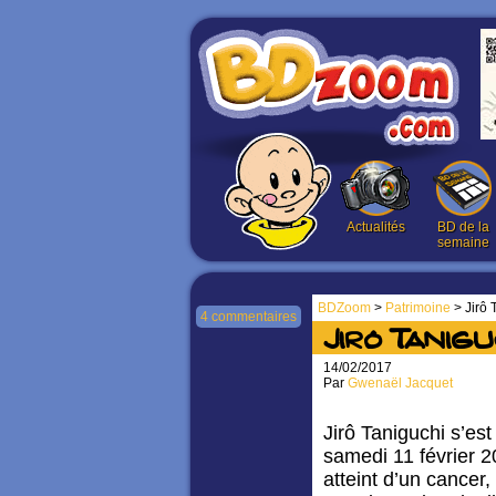
Actualités
BD de la
semaine
BDZoom
>
Patrimoine
> Jirô 
4 commentaires
Jirô Tanigu
14/02/2017
Par
Gwenaël Jacquet
Jirô Taniguchi s’est
samedi 11 février 
atteint d’un cancer