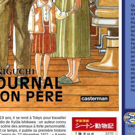
Qu
au
d’
ce
Ra
pr
ta
Ro
de
Fe
19
bo
av
as
re
sa
mo
ga
ac
se
ha
19 ans, il se rend à Tokyo pour travailler
dio de Kyūta Ishikawa : un auteur connu
scène des animaux à forte personnalité.
Gille
t ce temps, il publie sa première histoire
« On
Comics
du 22 décembre 1971 : « Kareta