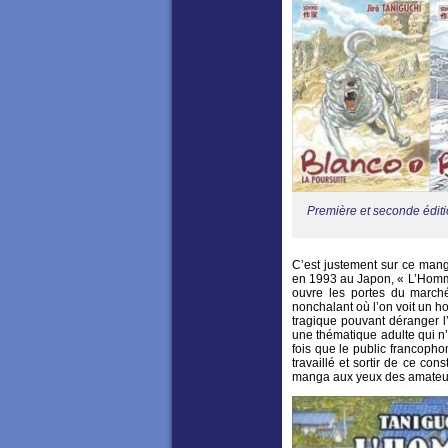
Première et seconde éditi
C’est justement sur ce manga
en 1993 au Japon, « L’Homme
ouvre les portes du march
nonchalant où l’on voit un h
tragique pouvant déranger l
une thématique adulte qui n’
fois que le public francop
travaillé et sortir de ce co
manga aux yeux des amateur