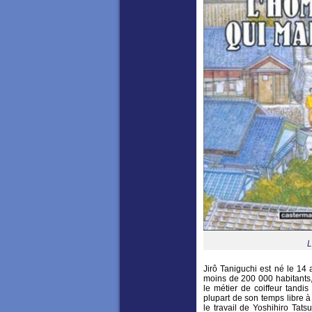
L
Jirô Taniguchi est né le 14 
moins de 200 000 habitants,
le métier de coiffeur tandi
plupart de son temps libre à
le travail de Yoshihiro Tat