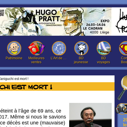
Patrimoine
Meilleures
L’Art de …
BD
BD
Com
ventes
jeunesse
voyages
Boo
Taniguchi est mort !
chi est mort !
 éteint à l’âge de 69 ans, ce
2017. Même si nous le savions
2
, ce décès est une (mauvaise)
l