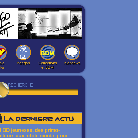
ic
Mangas
Collections
Interviews
ks
et BDM
La dernière actu
0 BD jeunesse, des primo-
ecteurs aux adolescents, pour