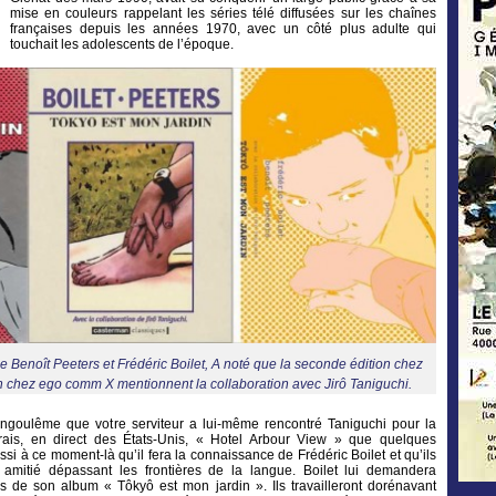
mise en couleurs rappelant les séries télé diffusées sur les chaînes
françaises depuis les années 1970, avec un côté plus adulte qui
touchait les adolescents de l’époque.
e Benoît Peeters et Frédéric Boilet, A noté que la seconde édition chez
n chez ego comm X mentionnent la collaboration avec Jirô Taniguchi.
’Angoulême que votre serviteur a lui-même rencontré Taniguchi pour la
rais, en direct des États-Unis, « Hotel Arbour View » que quelques
ssi à ce moment-là qu’il fera la connaissance de Frédéric Boilet et qu’ils
e amitié dépassant les frontières de la langue. Boilet lui demandera
mes de son album « Tôkyô est mon jardin ». Ils travailleront dorénavant