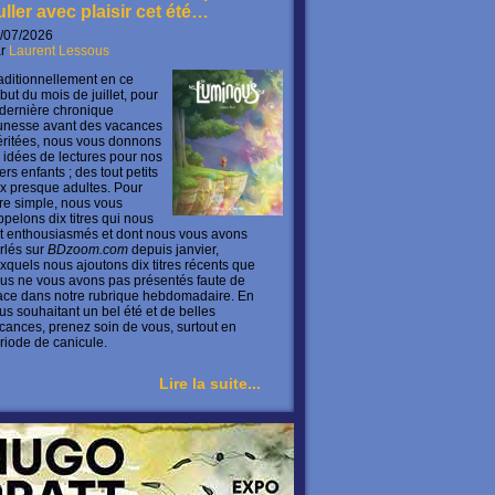
uller avec plaisir cet été…
/07/2026
ar
Laurent Lessous
aditionnellement en ce
but du mois de juillet, pour
 dernière chronique
unesse avant des vacances
ritées, nous vous donnons
 idées de lectures pour nos
ers enfants ; des tout petits
x presque adultes. Pour
ire simple, nous vous
ppelons dix titres qui nous
t enthousiasmés et dont nous vous avons
rlés sur
BDzoom.com
depuis janvier,
xquels nous ajoutons dix titres récents que
us ne vous avons pas présentés faute de
ace dans notre rubrique hebdomadaire. En
us souhaitant un bel été et de belles
cances, prenez soin de vous, surtout en
riode de canicule.
Lire la suite...