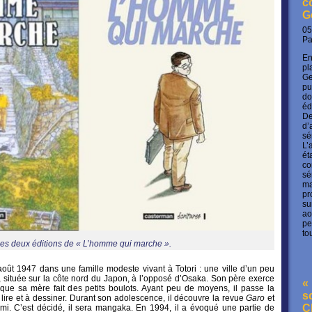
c
G
05
P
En
pl
Ge
pu
do
éd
De
d’
sé
L’
ét
co
sé
ma
pr
su
ao
pe
to
es deux éditions de « L’homme qui marche ».
août 1947 dans une famille modeste vivant à Totori : une ville d’un peu
 située sur la côte nord du Japon, à l’opposé d’Osaka. Son père exerce
« 
s que sa mère fait des petits boulots. Ayant peu de moyens, il passe la
s
 lire et à dessiner. Durant son adolescence, il découvre la revue
Garo
et
C
sumi. C’est décidé, il sera mangaka. En 1994, il a évoqué une partie de