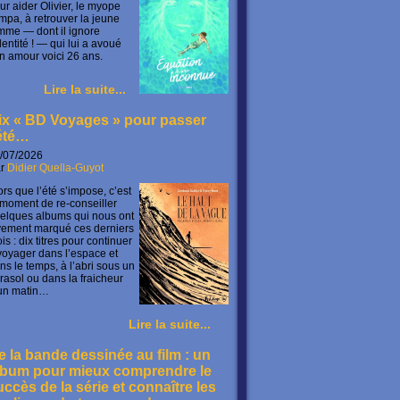
ur aider Olivier, le myope
mpa, à retrouver la jeune
mme — dont il ignore
identité ! — qui lui a avoué
n amour voici 26 ans.
Lire la suite...
ix « BD Voyages » pour passer
’été…
/07/2026
ar
Didier Quella-Guyot
ors que l’été s’impose, c’est
 moment de re-conseiller
elques albums qui nous ont
vement marqué ces derniers
is : dix titres pour continuer
voyager dans l’espace et
ns le temps, à l’abri sous un
rasol ou dans la fraicheur
un matin…
Lire la suite...
e la bande dessinée au film : un
lbum pour mieux comprendre le
uccès de la série et connaître les