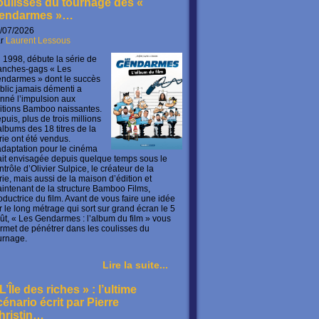
oulisses du tournage des «
endarmes »…
/07/2026
ar
Laurent Lessous
 1998, débute la série de
anches-gags « Les
ndarmes » dont le succès
blic jamais démenti a
nné l’impulsion aux
itions Bamboo naissantes.
puis, plus de trois millions
albums des 18 titres de la
rie ont été vendus.
adaptation pour le cinéma
ait envisagée depuis quelque temps sous le
ntrôle d’Olivier Sulpice, le créateur de la
rie, mais aussi de la maison d’édition et
intenant de la structure Bamboo Films,
oductrice du film. Avant de vous faire une idée
r le long métrage qui sort sur grand écran le 5
ût, « Les Gendarmes : l’album du film » vous
rmet de pénétrer dans les coulisses du
urnage.
Lire la suite...
L’Île des riches » : l’ultime
cénario écrit par Pierre
hristin…