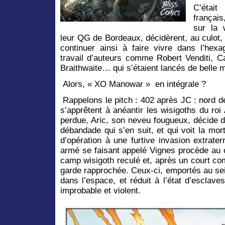
C’étai
françai
sur la 
leur QG de Bordeaux, décidèrent, au culot, 
continuer ainsi à faire vivre dans l’hex
travail d’auteurs comme Robert Venditi, C
Braithwaite… qui s’étaient lancés de belle 
Alors, « XO Manowar » en intégrale ?
Rappelons le pitch : 402 après JC : nord de
s’apprêtent à anéantir les wisigoths du roi 
perdue, Aric, son neveu fougueux, décide d’
débandade qui s’en suit, et qui voit la mor
d’opération à une furtive invasion extrate
armé se faisant appelé Vignes procède au 
camp wisigoth reculé et, après un court co
garde rapprochée. Ceux-ci, emportés au se
dans l’espace, et réduit à l’état d’esclav
improbable et violent.