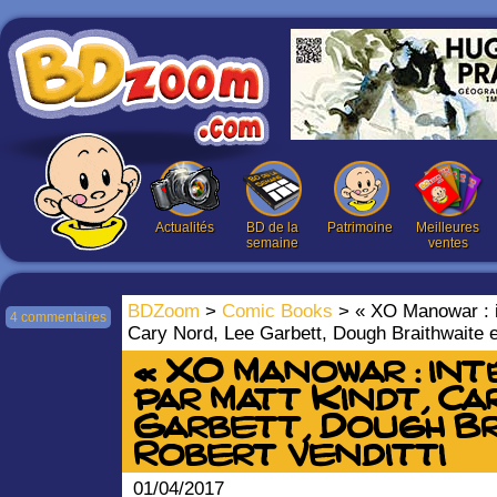
Actualités
BD de la
Patrimoine
Meilleures
semaine
ventes
BDZoom
>
Comic Books
> « XO Manowar : in
4 commentaires
Cary Nord, Lee Garbett, Dough Braithwaite e
« XO Manowar : int
par Matt Kindt, Ca
Garbett, Dough Br
Robert Venditti
01/04/2017