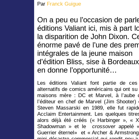
Par
Franck Guigue
On a peu eu l’occasion de parl
éditions Valiant ici, mis à part l
la disparition de John Dixon. C
énorme pavé de l’une des prem
intégrales de la jeune maison
d’édition Bliss, sise à Bordeau
en donne l’opportunité…
Les éditions Valiant font partie de ces
alternatifs de comics américains qui ont s
maisons mère : DC et Marvel, à l’aube 
l’éditeur en chef de Marvel (Jim Shooter)
Steven Massarski en 1989, elle fut rapi
Acclaim Entertainment. Les quelques titre
alors déjà été créés (« Harbinger », «
Shadowman » et le
crossover
appelé «
Guerrier éternel» et « Archer & Armstrong
mini désastre commercial qui rendit peu j