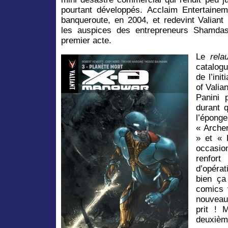
pourtant développés. Acclaim Entertainem
banqueroute, en 2004, et redevint Valiant
les auspices des entrepreneurs Shamdas
premier acte.
Le
rela
catalogu
de l’in
of Valia
Panini 
durant 
l’épong
« Arche
» et « 
occasio
renfo
d’opérati
bien ça
comics 
nouveau
prit ! 
deuxièm