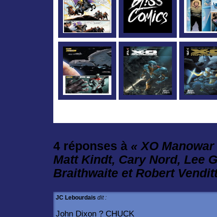
4 réponses à
« XO Manowar :
Matt Kindt, Cary Nord, Lee 
Braithwaite et Robert Venditt
JC Lebourdais
dit :
John Dixon ? CHUCK