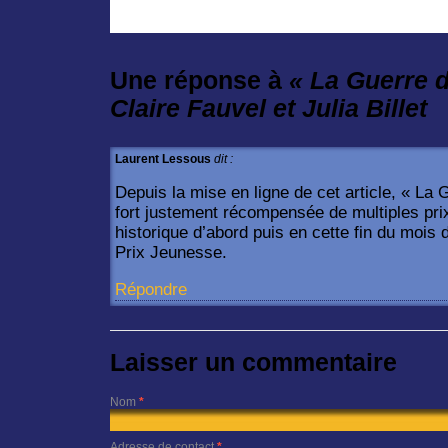
Une réponse à
« La Guerre d
Claire Fauvel et Julia Billet
Laurent Lessous
dit :
Depuis la mise en ligne de cet article, « La 
fort justement récompensée de multiples prix 
historique d’abord puis en cette fin du mois
Prix Jeunesse.
Répondre
Laisser un commentaire
Nom
*
Adresse de contact
*