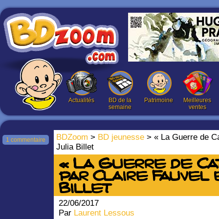
Actualités
BD de la
Patrimoine
Meilleures
semaine
ventes
BDZoom
>
BD jeunesse
> « La Guerre de Ca
1 commentaire
Julia Billet
« La Guerre de Ca
par Claire Fauvel 
Billet
22/06/2017
Par
Laurent Lessous