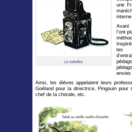
une Fr
maréch
intern
Avant 
l’ont p
méthod
Inspiré
les 
d’ent
pédago
Le rolleiflex
pédago
envies 
Ainsi, les élèves appelaient leurs profes
Goéland pour la directrice, Pingouin pour
chef de la chorale, etc.