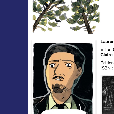
Laure
« La 
Claire 
Éditio
ISBN 