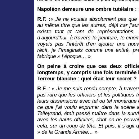
Napoléon demeure une ombre tutélaire : 
R.F. :
«
Je ne voulais absolument pas que
au même titre que les autres, déjà car j’aur
existe tant et tant de représentations,
d’aujourd’hui, à travers la peinture, le cin
voyais pas l’intérêt d’en ajouter une no
récit, je l’imaginais comme une entité, pr
fabrique » l’époque…
»
On peine à croire que ces deux officie
longtemps, y compris une fois terminée 
Terreur blanche : quel était leur secret ?
R.F. :
«
Je me suis rendu compte, à travers
pas rare que les officiers et les politiques
leurs dissensions avec tel ou tel monarque 
ce que j’ai voulu exprimer dans la scène
Talleyrand, était passé maître dans la survi
avec les hauts officiers, dont on ne pouv
cela, sur un coup de tête. Et puis, il s’agi
» de la Grande Armée…
»