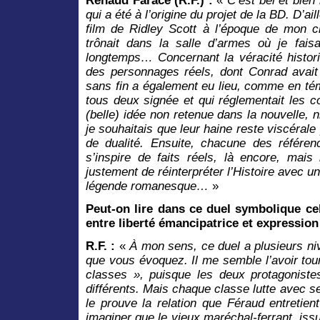
Renaud Farace (R.F.) :
«
C’est bel et bie
qui a été à l’origine du projet de la BD. D’ai
film de Ridley Scott à l’époque de mon ch
trônait dans la salle d’armes où je faisa
longtemps… Concernant la véracité histori
des personnages réels, dont Conrad avai
sans fin a également eu lieu, comme en tém
tous deux signée et qui réglementait les c
(belle) idée non retenue dans la nouvelle,
je souhaitais que leur haine reste viscérale
de dualité. Ensuite, chacune des référen
s’inspire de faits réels, là encore, mais 
justement de réinterpréter l’Histoire avec u
légende romanesque…
»
Peut-on lire dans ce duel symbolique celu
entre liberté émancipatrice et expressio
R.F. :
«
À mon sens, ce duel a plusieurs ni
que vous évoquez. Il me semble l’avoir tou
classes », puisque les deux protagoniste
différents. Mais chaque classe lutte avec
le prouve la relation que Féraud entretien
imaginer que le vieux maréchal-ferrant, issu