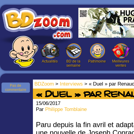
Actualités
BD de la
Patrimoine
Meilleures
semaine
ventes
BDZoom
>
Interviews
> « Duel » par Renau
Pas de
commentaire
« Duel » par Rena
15/06/2017
Par
Philippe Tomblaine
Paru depuis la fin avril et adap
une nouvelle de Joseph Conrad