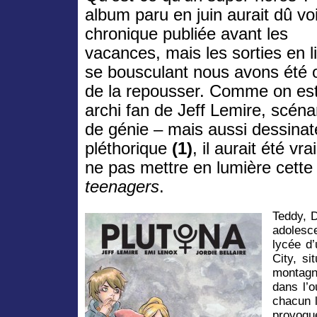
album paru en juin aurait dû vo
chronique publiée avant les
vacances, mais les sorties en li
se bousculant nous avons été 
de la repousser. Comme on est 
archi fan de Jeff Lemire, scéna
de génie – mais aussi dessinat
pléthorique
(1)
, il aurait été 
ne pas mettre en lumière cette
teenagers
.
Teddy, 
adoles
lycée d’
City, s
montagn
dans l’o
chacun l
provoqu