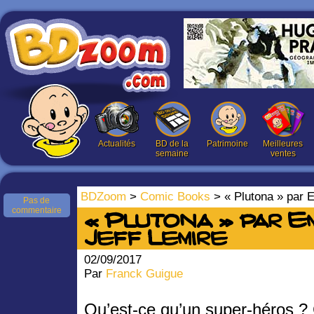
Actualités
BD de la
Patrimoine
Meilleures
semaine
ventes
BDZoom
>
Comic Books
> « Plutona » par E
Pas de
commentaire
« Plutona » par E
Jeff Lemire
02/09/2017
Par
Franck Guigue
Qu’est-ce qu’un super-héros ?