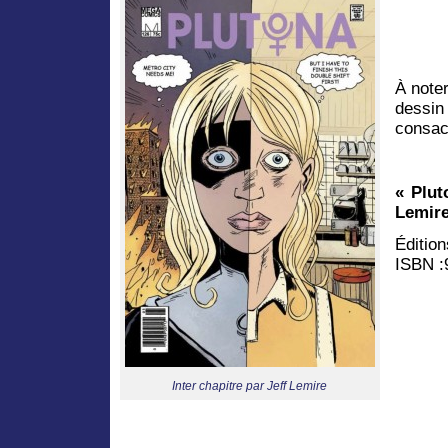
À note
dessin
consac
« Plut
Lemir
Éditi
ISBN :
Inter chapitre par Jeff Lemire