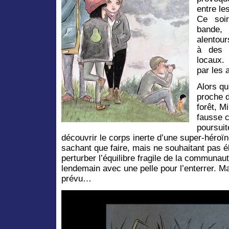
entre le
Ce soi
bande,
alentour
à des 
locaux. 
par les 
Alors qu’
proche 
forêt, Mi
fausse c
poursuit
découvrir le corps inerte d’une super-héroïn
sachant que faire, mais ne souhaitant pas éb
perturber l’équilibre fragile de la communaut
lendemain avec une pelle pour l’enterrer. 
prévu…