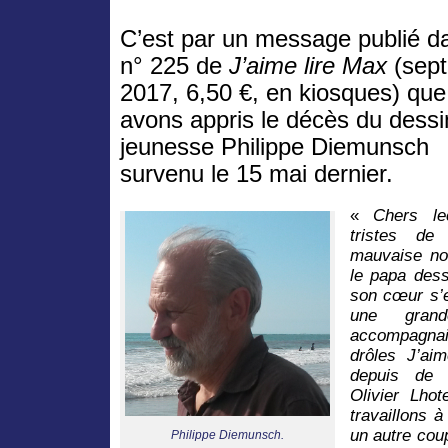
C’est par un message publié d
n° 225 de
J’aime lire Max
(sep
2017, 6,50 €, en kiosques) qu
avons appris le décès du dessi
jeunesse Philippe Diemunsch
survenu le 15 mai dernier.
«
Chers le
tristes de
mauvaise no
le papa dess
son cœur s’e
une grand
accompagnai
drôles J’ai
depuis de 
Olivier Lho
travaillons 
un autre cou
Philippe Diemunsch.