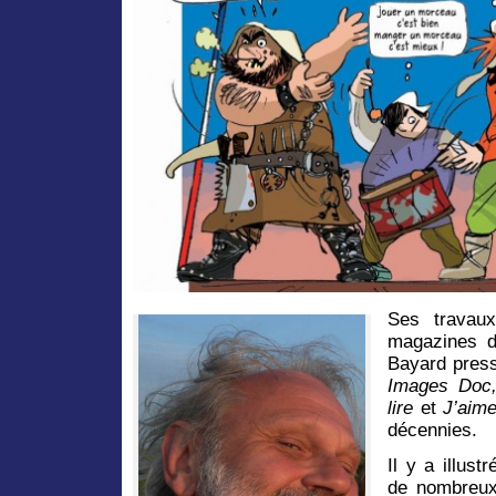
Ses travaux
magazines de
Bayard press
Images Do
lire
et
J’aime
décennies.
Il y a illustr
de nombreu