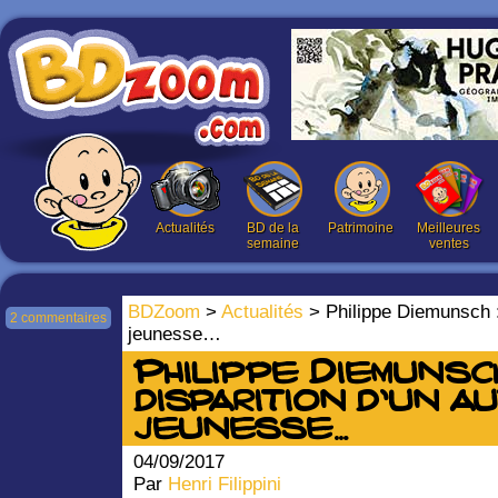
Actualités
BD de la
Patrimoine
Meilleures
semaine
ventes
BDZoom
>
Actualités
> Philippe Diemunsch : 
2 commentaires
jeunesse…
Philippe Diemunsch
disparition d’un a
jeunesse…
04/09/2017
Par
Henri Filippini