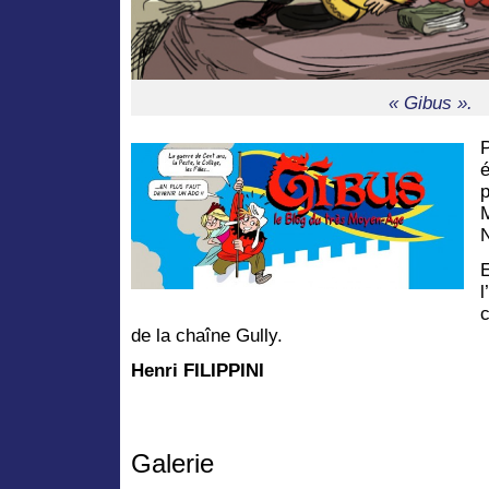
« Gibus ».
é
p
E
l
de la chaîne Gully.
Henri FILIPPINI
Galerie