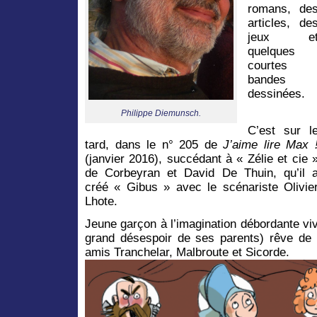
romans, de
articles, de
jeux e
quelques
courtes
bandes
dessinées.
Philippe Diemunsch.
C’est sur l
tard, dans le n° 205 de
J’aime lire Max 
(janvier 2016), succédant à « Zélie et cie 
de Corbeyran et David De Thuin, qu’il 
créé « Gibus » avec le scénariste Olivie
Lhote.
Jeune garçon à l’imagination débordante v
grand désespoir de ses parents) rêve de
amis Tranchelar, Malbroute et Sicorde.