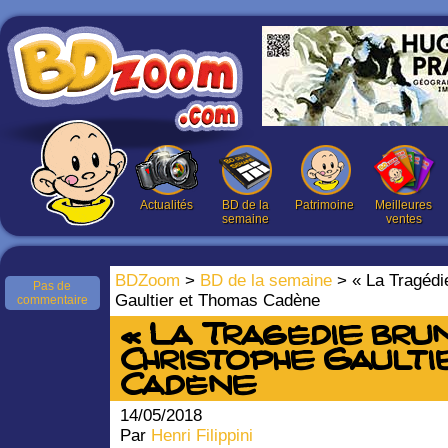
Actualités
BD de la
Patrimoine
Meilleures
semaine
ventes
BDZoom
>
BD de la semaine
> « La Tragédi
Pas de
Gaultier et Thomas Cadène
commentaire
« La Tragédie bru
Christophe Gaulti
Cadène
14/05/2018
Par
Henri Filippini