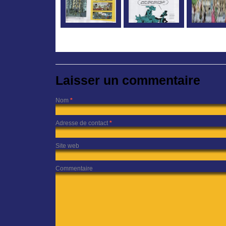
Laisser un commentaire
Nom
*
Adresse de contact
*
Site web
Commentaire