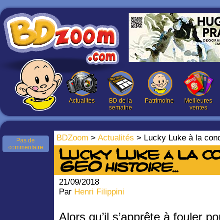
Actualités
BD de la
Patrimoine
Meilleures
semaine
ventes
BDZoom
>
Actualités
> Lucky Luke à la con
Pas de
commentaire
Lucky Luke à la 
GEO histoire
…
21/09/2018
Par
Henri Filippini
Alors qu’il s’apprête à fouler po