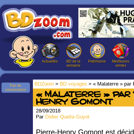
Actualités
BD de la
Patrimoine
Meilleures
semaine
ventes
BDZoom
>
BD voyages
> « Malaterre » par
Pas de
commentaire
« Malaterre » par
Henry Gomont
28/09/2018
Par
Didier Quella-Guyot
Pierre-Henry Gomont est déci