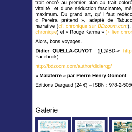
trait encré au premier plan au trait coloré
vitalité et d’une séduction fascinante, mêla
maximum. Du grand art, qu’il faut redéc
« Pereira prétend », adapté de Tabucchi
narrative (
cf. chronique sur
BDzoom.com
),
chronique
) et « Rouge Karma »
(+ lien chro
Alors, bons voyages.
Didier QUELLA-GUYOT
([L@BD->
http
Facebook).
http://bdzoom.com/author/didierqg/
« Malaterre » par Pierre-Henry Gomont
Editions Dargaud (24 €) – ISBN : 978-2-50
Galerie