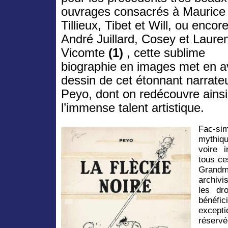
ouvrages consacrés à Maurice
Tillieux, Tibet et Will, ou encor
André Juillard, Cosey et Laure
Vicomte
(1)
, cette sublime
biographie en images met en a
dessin de cet étonnant narrateu
Peyo, dont on redécouvre ainsi,
l’immense talent artistique.
Fac-sim
mythiq
voire i
tous ce
Grandmo
archivi
les dr
bénéfic
except
réservée