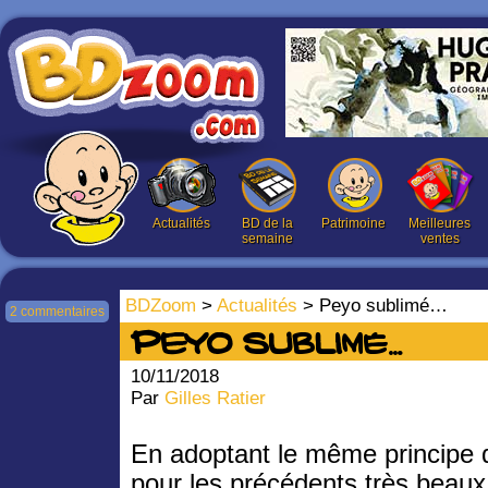
Actualités
BD de la
Patrimoine
Meilleures
semaine
ventes
BDZoom
>
Actualités
> Peyo sublimé…
2 commentaires
Peyo sublimé…
10/11/2018
Par
Gilles Ratier
En adoptant le même principe 
pour les précédents très beaux