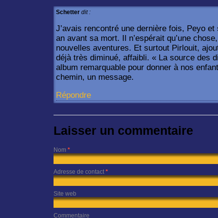
Schetter
dit :
J’avais rencontré une dernière fois, Peyo e
an avant sa mort. Il n’espérait qu’une chose
nouvelles aventures. Et surtout Pirlouit, ajou
déjà très diminué, affaibli. « La source des 
album remarquable pour donner à nos enfants 
chemin, un message.
Répondre
Laisser un commentaire
Nom
*
Adresse de contact
*
Site web
Commentaire