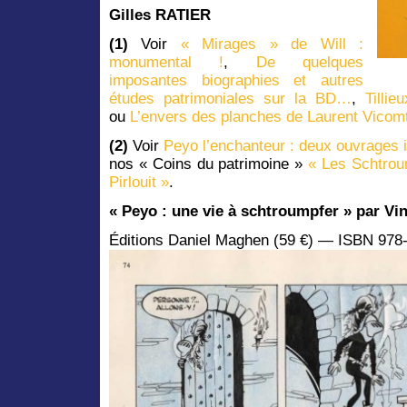
Gilles RATIER
(1)
Voir
« Mirages » de Will :
monumental !
,
De quelques
imposantes biographies et autres
études patrimoniales sur la BD…
,
Tilli
ou
L’envers des planches de Laurent Vicom
(2)
Voir
Peyo l’enchanteur : deux ouvrages
nos « Coins du patrimoine »
« Les Schtrou
Pirlouit »
.
« Peyo : une vie à schtroumpfer » par
Vi
Éditions Daniel Maghen (59 €) — ISBN 978