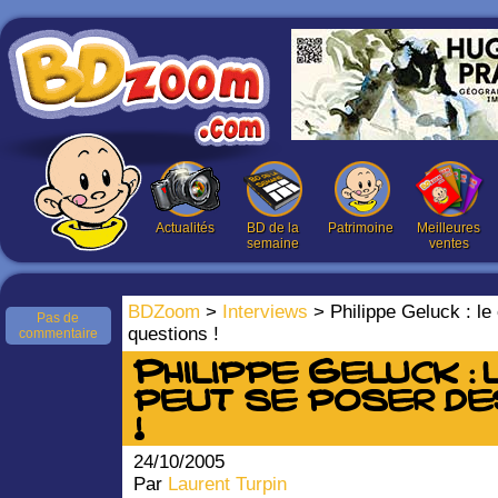
Actualités
BD de la
Patrimoine
Meilleures
semaine
ventes
BDZoom
>
Interviews
> Philippe Geluck : le
Pas de
questions !
commentaire
Philippe Geluck : 
peut se poser de
!
24/10/2005
Par
Laurent Turpin